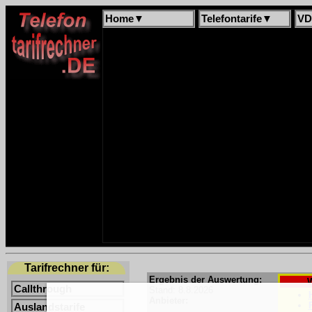
Home
▼
Telefontarife
▼
VD
Tarifrechner für:
Ergebnis der Auswertung:
W
Callthrough
Stand: 8.8.2026
Anbieter:
Auslandstarife