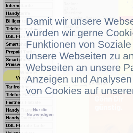
Region:
Internettarife
D1-Netz
Übersicht:
Handytarife
24-Stunden Übersicht, Sa. und
Damit wir unsere Websei
Billiger telefonieren
So.
Taktung:
Telefonanschluss
würden wir gerne Cook
<=60 Sekunden
(Preise aufsteigend)
DSL Flatrate
Funktionen von Soziale 
Smartphone Tarife
Prepaid Tarife
unsere Webseiten zu an
Smartphone
Webseiten an unsere Pa
Preisvergleich
Weitere
Anzeigen und Analysen 
Vergleiche:
Uhrzeit
1.Anbieter
(Preise aufsteigend)
Tarifrechner
von Cookies auf unsere
Telefon Flatrate
Festnetz Flatrate
Nur die
Handy Flatrate
Notwendigen
Handy Datentarife
DSL Flatrate Tarife