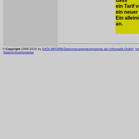
dass
ein Tarif 
ein neuer 
Ein allein
an.
©
Copyright
1998-2026 by
DATA INFORM-Datenmanagementsysteme der Informatik GmbH
Im
Datenschutzhinweise