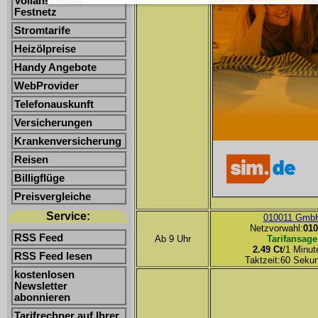
Vollanschluss
Festnetz
Stromtarife
Heizölpreise
Handy Angebote
WebProvider
Telefonauskunft
Versicherungen
Krankenversicherung
Reisen
Billigflüge
Preisvergleiche
Service:
010011 Gmb
Netzvorwahl:
010
RSS Feed
Ab 9 Uhr
Tarifansage
2.49 Ct
/1 Minut
RSS Feed lesen
Taktzeit:60 Seku
kostenlosen
Newsletter
abonnieren
Tarifrechner auf Ihrer