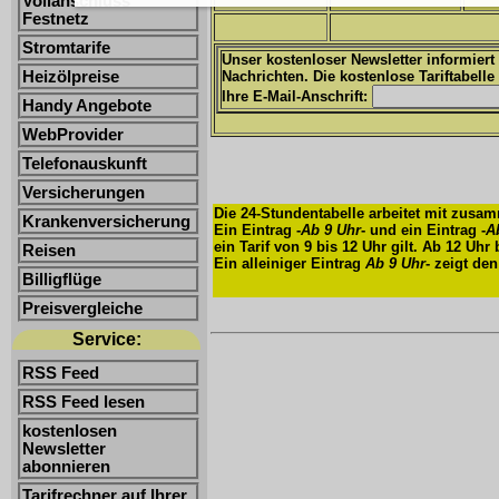
Vollanschluss
Festnetz
Stromtarife
Unser kostenloser Newsletter informiert
Heizölpreise
Nachrichten. Die kostenlose Tariftabelle
Ihre E-Mail-Anschrift:
Handy Angebote
WebProvider
Telefonauskunft
Versicherungen
Die 24-Stundentabelle arbeitet mit zusa
Krankenversicherung
Ein Eintrag -
Ab 9 Uhr
- und ein Eintrag -
A
ein Tarif von 9 bis 12 Uhr gilt. Ab 12 Uhr
Reisen
Ein alleiniger Eintrag
Ab 9 Uhr
- zeigt den
Billigflüge
Preisvergleiche
Service:
RSS Feed
RSS Feed lesen
kostenlosen
Newsletter
abonnieren
Tarifrechner auf Ihrer