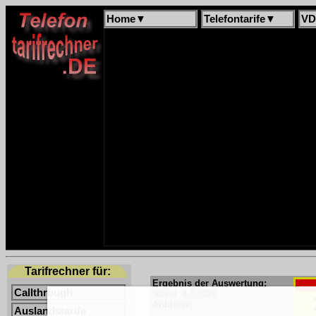
Home
▼
Telefontarife
▼
VD
Tarifrechner für:
Ergebnis der Auswertung:
Callthrough
Stand: 8.8.2026
Anbieter:
Auslandstarife