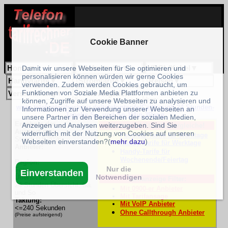
Cookie Banner
Home
▼
Telefontarife
▼
VDSL/Kabel
▼
Damit wir unsere Webseiten für Sie optimieren und
personalisieren können würden wir gerne Cookies
Handytarife
▼
Stromtarife
▼
Reisen
▼
verwenden. Zudem werden Cookies gebraucht, um
Funktionen von Soziale Media Plattformen anbieten zu
Versicherung
▼
Preisvergleich
▼
Unser Link zum Bookmarken:
können, Zugriffe auf unsere Webseiten zu analysieren und
www.telefontarifrechner.de/telefontarife/Calltrough-24 Stunden-
Informationen zur Verwendung unserer Webseiten an
Tabelle-Sa. und So-1Min-3Rang
unsere Partner in den Bereichen der sozialen Medien,
Ergebnis der
Anzeigen und Analysen weiterzugeben. Sind Sie
Weitere 24-Stundenvergleiche!
Auswertung:
widerruflich mit der Nutzung von Cookies auf unseren
Festnetz-Tarife für Werktage
Stand: 9.8.2026
Webseiten einverstanden?(
mehr dazu
)
Handy-Tarife für Werktage
Anbieter:
Handy-Tarife für
Wochenende/Feiertag
Region:
Nur die
Fern
Einverstanden
Notwendigen
Übersicht:
Tarifanzeige Filter:
24-Stunden Übersicht, Sa.
Mit 0900-er Anbieter
und So
Mit Tarifansage
Taktung:
Mit VoIP Anbieter
<=240 Sekunden
Ohne Callthrough Anbieter
(Preise aufsteigend)