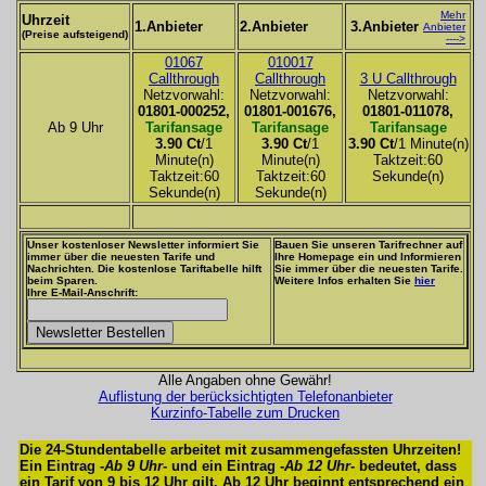
Mehr
Uhrzeit
1.Anbieter
2.Anbieter
3.Anbieter
Anbieter
(Preise aufsteigend)
---->
01067
010017
Callthrough
Callthrough
3 U Callthrough
Netzvorwahl:
Netzvorwahl:
Netzvorwahl:
01801-000252,
01801-001676,
01801-011078,
Ab 9 Uhr
Tarifansage
Tarifansage
Tarifansage
3.90 Ct
/1
3.90 Ct
/1
3.90 Ct
/1 Minute(n)
Minute(n)
Minute(n)
Taktzeit:60
Taktzeit:60
Taktzeit:60
Sekunde(n)
Sekunde(n)
Sekunde(n)
Unser kostenloser Newsletter informiert Sie
Bauen Sie unseren Tarifrechner auf
immer über die neuesten Tarife und
Ihre Homepage ein und Informieren
Nachrichten. Die kostenlose Tariftabelle hilft
Sie immer über die neuesten Tarife.
beim Sparen.
Weitere Infos erhalten Sie
hier
Ihre E-Mail-Anschrift:
Alle Angaben ohne Gewähr!
Auflistung der berücksichtigten Telefonanbieter
Kurzinfo-Tabelle zum Drucken
Die 24-Stundentabelle arbeitet mit zusammengefassten Uhrzeiten!
Ein Eintrag -
Ab 9 Uhr
- und ein Eintrag -
Ab 12 Uhr
- bedeutet, dass
ein Tarif von 9 bis 12 Uhr gilt. Ab 12 Uhr beginnt entsprechend ein