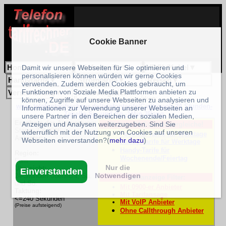
Cookie Banner
Home
▼
Telefontarife
▼
VDSL/Kabel
▼
Damit wir unsere Webseiten für Sie optimieren und
personalisieren können würden wir gerne Cookies
Handytarife
▼
Stromtarife
▼
Reisen
▼
verwenden. Zudem werden Cookies gebraucht, um
Funktionen von Soziale Media Plattformen anbieten zu
Versicherung
▼
Preisvergleich
▼
Unser Link zum Bookmarken:
können, Zugriffe auf unsere Webseiten zu analysieren und
www.telefontarifrechner.de/telefontarife/Calltrough-24 Stunden-
Informationen zur Verwendung unserer Webseiten an
Tabelle-Sa. und So.-1Min-3Rang
unsere Partner in den Bereichen der sozialen Medien,
Ergebnis der Auswertung:
Anzeigen und Analysen weiterzugeben. Sind Sie
Weitere 24-Stundenvergleiche!
Stand: 7.8.2026
widerruflich mit der Nutzung von Cookies auf unseren
Festnetz-Tarife für Werktage
Anbieter:
Webseiten einverstanden?(
mehr dazu
)
Handy-Tarife für Werktage
Handy-Tarife für
Region:
Wochenende/Feiertag
Fern
Nur die
Übersicht:
Einverstanden
Notwendigen
24-Stunden Übersicht, Sa.
Tarifanzeige Filter:
und So.
Mit 0900-er Anbieter
Taktung:
Mit Tarifansage
<=240 Sekunden
Mit VoIP Anbieter
(Preise aufsteigend)
Ohne Callthrough Anbieter