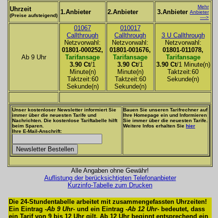
Mehr
Uhrzeit
1.Anbieter
2.Anbieter
3.Anbieter
Anbieter
(Preise aufsteigend)
---->
01067
010017
Callthrough
Callthrough
3 U Callthrough
Netzvorwahl:
Netzvorwahl:
Netzvorwahl:
01801-000252,
01801-001676,
01801-011078,
Ab 9 Uhr
Tarifansage
Tarifansage
Tarifansage
3.90 Ct
/1
3.90 Ct
/1
3.90 Ct
/1 Minute(n)
Minute(n)
Minute(n)
Taktzeit:60
Taktzeit:60
Taktzeit:60
Sekunde(n)
Sekunde(n)
Sekunde(n)
Unser kostenloser Newsletter informiert Sie
Bauen Sie unseren Tarifrechner auf
immer über die neuesten Tarife und
Ihre Homepage ein und Informieren
Nachrichten. Die kostenlose Tariftabelle hilft
Sie immer über die neuesten Tarife.
beim Sparen.
Weitere Infos erhalten Sie
hier
Ihre E-Mail-Anschrift:
Alle Angaben ohne Gewähr!
Auflistung der berücksichtigten Telefonanbieter
Kurzinfo-Tabelle zum Drucken
Die 24-Stundentabelle arbeitet mit zusammengefassten Uhrzeiten!
Ein Eintrag -
Ab 9 Uhr
- und ein Eintrag -
Ab 12 Uhr
- bedeutet, dass
ein Tarif von 9 bis 12 Uhr gilt. Ab 12 Uhr beginnt entsprechend ein