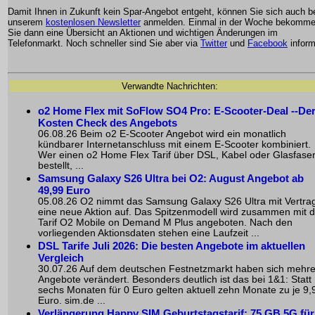
Damit Ihnen in Zukunft kein Spar-Angebot entgeht, können Sie sich auch b
unserem
kostenlosen Newsletter
anmelden. Einmal in der Woche bekomm
Sie dann eine Übersicht an Aktionen und wichtigen Änderungen im
Telefonmarkt. Noch schneller sind Sie aber via
Twitter
und
Facebook
inform
Verwandte Nachrichten:
o2 Home Flex mit SoFlow SO4 Pro: E-Scooter-Deal --De
Kosten Check des Angebots
06.08.26 Beim o2 E-Scooter Angebot wird ein monatlich
kündbarer Internetanschluss mit einem E-Scooter kombiniert.
Wer einen o2 Home Flex Tarif über DSL, Kabel oder Glasfase
bestellt, ...
Samsung Galaxy S26 Ultra bei O2: August Angebot ab
49,99 Euro
05.08.26 O2 nimmt das Samsung Galaxy S26 Ultra mit Vertrag
eine neue Aktion auf. Das Spitzenmodell wird zusammen mit 
Tarif O2 Mobile on Demand M Plus angeboten. Nach den
vorliegenden Aktionsdaten stehen eine Laufzeit ...
DSL Tarife Juli 2026: Die besten Angebote im aktuellen
Vergleich
30.07.26 Auf dem deutschen Festnetzmarkt haben sich mehr
Angebote verändert. Besonders deutlich ist das bei 1&1: Statt
sechs Monaten für 0 Euro gelten aktuell zehn Monate zu je 9,
Euro. sim.de ...
Verlängerung Happy SIM Geburtstagstarif: 75 GB 5G für