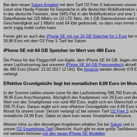
Bei dem neuen
Saturn Angebot
mit dem Tarif O2 Free S bekommen unsere
Leser eine Handy-Flatrate für Gespräche in alle deutschen Mobilfunknetze 
in das deutsche Festnetz, eine SMS-Flat in alle Mobilfunknetze und eine 
Datenflatrate bei 225 Mbit/s im O2 LTE Netz. Ab 1 GB Datenvolumen wird d
Geschwindigkeit auf 1 Mbit/s statt 64 kbit gedrosselt, so dass man immer 
recht zügig mobil surfen kann.
Ferner gibt es auch das
iPhone SE mit nur 16 GB Speicher für 1 Euro
bei m
24,99 Euro mit dem O2 Free S Tarif bei Saturn.
iPhone SE mit 64 GB Speicher im Wert von 480 Euro
Die Preise für das Flaggschiff von Apple, dem iPhone SE 64 GB, liegen oh
einen Laufzeitvertrag laut unserem
iPhone SE 64 GB Preisvergleich
aktuel
die 480 Euro (Stand: 23.02.2017 12 Uhr). Bei
Amazon
werden derzeit 479 E
verlangt.
Effektive Grundgebühr liegt bei monatlichen 8,69 Euro im Mon
In der Summe zahlen unsere Leser für den Laufzeitvertrag 599,760 Euro pl
39,95 Euro Anschlusspreis. Abzüglich des Kaufpreises von 29 Euro und d
Wert von des Smartphones von rund 460 Euro, ergibt sich ein Überschuß v
208,75 Euro. Daraus ergibt sich eine effektive Grundgebühr von 8,69 Euro 
Monat für unsere Leser. Derzeit verlangt o2 bei seinem Tarif
O2 Free S
sch
monatliche 24,99 Euro. Dabei ist dann kein neues Smartphone inklusive.
Weitere Infos zu den derzeitigen Angeboten erhalten Sie bei
Saturn
und in
unsere
O2 Smartphone Tarif
Übersicht. Auch gibt es eine große Tarifübersi
mit weiteren Aktionen
mit den neuen iPhone SE Modellen
.