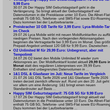
9,99 Euro
30.07.26 Der Happy SIM Geburtstagstarif geht in die
Verlängerung. So bringt aktuell der Geburtstagstarif viel
Datenvolumen in die Preisklasse unter 10 Euro. Die Allnet-Flat
enthält 75 GB 5G, Telefonie- und SMS-Flat sowie EU-Roaming
Dazu kommen bei der Laufzeitvariante ...
Preiskracher 10 GB Tarife für 3,99 Euro: Lyca-Mobile-Tar
im Check
29.07.26 Lyca Mobile wirbt mit neuen Mobilfunktarifen zu auffä
niedrigen Preisen. Nach den vorliegenden Aktionsangaben
beginnen die Vertragstarife bei 3,99 Euro im Monat. Das größ
Prepaid-Angebot umfasst 120 GB für 9,99 Euro. Dazwischen ..
O2 Unlimited M für 29,99 Euro: Unbegrenzt, aber mit
Tempolimit
24.07.26 O2 bietet den Mobile Unlimited M wieder zum
Aktionspreis an. Der Mobilfunktarif kostet aktuell
29,99 Euro i
Monat
statt des regulären Listenpreises von 39,99 Euro.
Enthalten sind unbegrenztes Datenvolumen in ...
1&1 DSL & Glasfaser im Juli: Neue Tarife im Vergleich
21.07.26 1&1 DSL Tarife 2026 und 1&1 Glasfaser Tarife 2026
treten derzeit ziemlich offensiv auf. Rund um den 20. Juli geht
vor allem um eine Änderung: 1&1 bringt einen neuen
Standardrouter auf Basis ...
Happy SIM Geburtstagstarif: 75 GB 5G für 9,99 Euro
17.07.26 Der Happy SIM Geburtstagstarif bringt aktuell viel
Datenvolumen in die Preisklasse unter 10 Euro. Die Allnet-Flat
enthält 75 GB 5G, Telefonie- und SMS-Flat sowie EU-Roaming
Dazu kommen bei der Laufzeitvariante ...