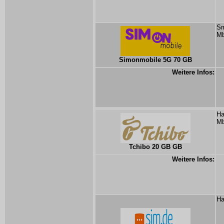
Sm
Mb
Simonmobile 5G 70 GB
Weitere Infos:
Ha
Mb
Tchibo 20 GB GB
Weitere Infos:
Ha