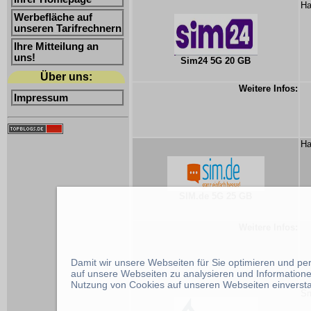
Ha
Werbefläche auf
unseren Tarifrechnern
Ihre Mitteilung an
uns!
Sim24 5G 20 GB
Über uns:
Weitere Infos:
Impressum
Ha
SIM.de 5G 25 GB
Weitere Infos:
Damit wir unsere Webseiten für Sie optimieren und p
auf unsere Webseiten zu analysieren und Informatione
Nutzung von Cookies auf unseren Webseiten einverst
Sm