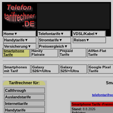
Home
▼
Telefontarife
▼
VDSL/Kabel
▼
Handytarife
▼
Stromtarife
▼
Reisen
▼
Versicherung
▼
Preisvergleich
▼
Smartphone
Handy
Prepaid
AllNet-Flat
Tarife
Flatrate
Tarife
Tarife
Smartphones
Galaxy
Galaxy
Google Pixel
mit Tarif
S26/+/Ultra
S25/+/Ultra
Tarife
Tarifrechner für:
Sma
Callthrough
telefontarifr
Auslandstarife
Internettarife
Smartphone Tarife -Freimin
Stand:
8.8.2026
Handytarife
Anbieter: