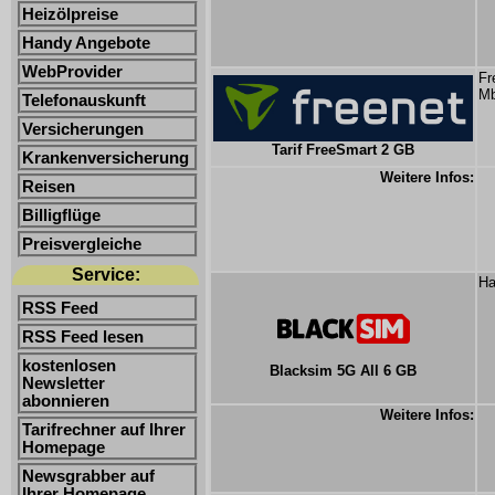
Heizölpreise
Handy Angebote
WebProvider
Fr
Mb
Telefonauskunft
Versicherungen
Tarif FreeSmart 2 GB
Krankenversicherung
Weitere Infos:
Reisen
Billigflüge
Preisvergleiche
Service:
Ha
RSS Feed
RSS Feed lesen
kostenlosen
Blacksim 5G All 6 GB
Newsletter
abonnieren
Weitere Infos:
Tarifrechner auf Ihrer
Homepage
Newsgrabber auf
Ihrer Homepage