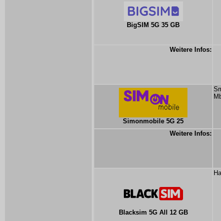
BigSIM 5G 35 GB
Weitere Infos:
Sm
Mb
Simonmobile 5G 25
Weitere Infos:
Ha
Blacksim 5G All 12 GB