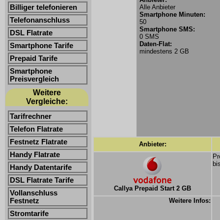
Billiger telefonieren
Alle Anbieter
Smartphone Minuten:
Telefonanschluss
50
Smartphone SMS:
DSL Flatrate
0 SMS
Daten-Flat:
Smartphone Tarife
mindestens 2 GB
Prepaid Tarife
Smartphone
Preisvergleich
Weitere
Vergleiche:
Tarifrechner
Telefon Flatrate
Festnetz Flatrate
Anbieter:
Handy Flatrate
Pr
bi
Handy Datentarife
DSL Flatrate Tarife
Callya Prepaid Start 2 GB
Vollanschluss
Festnetz
Weitere Infos:
Stromtarife