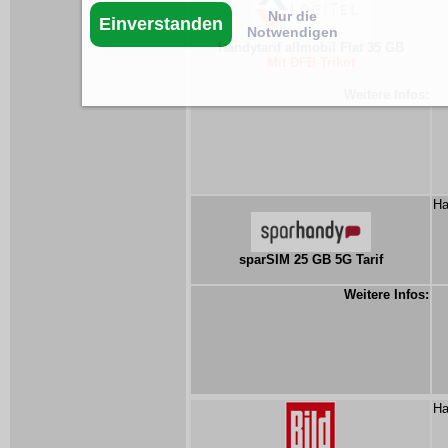
Nur die
Einverstanden
Notwendigen
Handytarif allmobil Flat 35 GB
Mit DFB Trikot
Weitere Infos:
Ha
sparSIM 25 GB 5G Tarif
Weitere Infos:
Ha