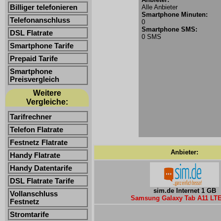
Billiger telefonieren
Alle Anbieter
Smartphone Minuten:
Telefonanschluss
0
Smartphone SMS:
DSL Flatrate
0 SMS
Smartphone Tarife
Prepaid Tarife
Smartphone
Preisvergleich
Weitere
Vergleiche:
Tarifrechner
Telefon Flatrate
Festnetz Flatrate
Anbieter:
Handy Flatrate
Handy Datentarife
DSL Flatrate Tarife
sim.de Internet 1 GB
Vollanschluss
Samsung Galaxy Tab A11 LTE
Festnetz
Stromtarife