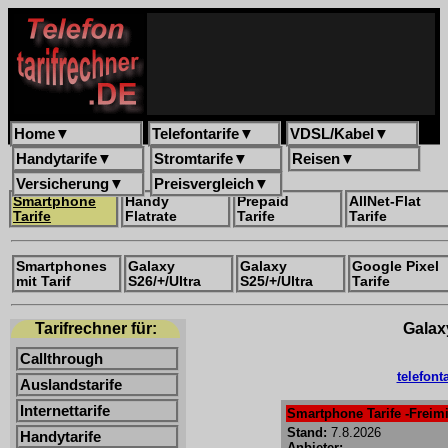
Home
▼
Telefontarife
▼
VDSL/Kabel
▼
Handytarife
▼
Stromtarife
▼
Reisen
▼
Versicherung
▼
Preisvergleich
▼
Smartphone
Handy
Prepaid
AllNet-Flat
Tarife
Flatrate
Tarife
Tarife
Smartphones
Galaxy
Galaxy
Google Pixel
mit Tarif
S26/+/Ultra
S25/+/Ultra
Tarife
Tarifrechner für:
Galaxy
Callthrough
telefont
Auslandstarife
Internettarife
Smartphone Tarife -Freimi
Stand:
7.8.2026
Handytarife
Anbieter: