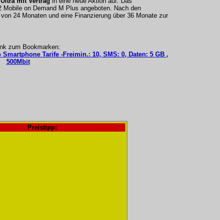
ltra mit Vertrag
in eine neue Aktion auf. Das
2 Mobile on Demand M Plus angeboten. Nach den
t von 24 Monaten und eine Finanzierung über 36 Monate zur
ink zum Bookmarken:
o Smartphone Tarife -Freimin.: 10, SMS: 0, Daten: 5 GB ,
500Mbit
Preistipp: