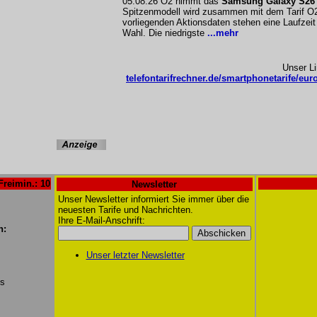
05.08.26 O2 nimmt das
Samsung Galaxy S26 U
Spitzenmodell wird zusammen mit dem Tarif O
vorliegenden Aktionsdaten stehen eine Laufzei
Wahl. Die niedrigste
...mehr
Unser L
telefontarifrechner.de/smartphonetarife/eur
Freimin.: 10
Newsletter
Unser Newsletter informiert Sie immer über die
neuesten Tarife und Nachrichten.
Ihre E-Mail-Anschrift:
n:
Unser letzter Newsletter
/s