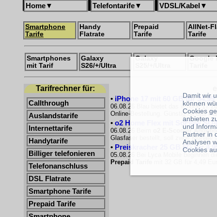
Home
▼
Telefontarife
▼
VDSL/Kabel
▼
Smartphone
Handy
Prepaid
AllNet-Fl
Tarife
Flatrate
Tarife
Tarife
Smartphones
Galaxy
Galaxy
Google 
mit Tarif
S26/+/Ultra
S25/+/Ultra
Tarife
Tarifrechner für:
e
Damit wir 
•
iPhone 17 mit 60 GB für 34,99
können wü
Callthrough
06.08.26 Blau bietet das iPhone 17 zu
Cookies ge
Online-Bestellung. Günstig ist das 
Auslandstarife
anbieten z
•
o2 Home Flex mit SoFlow SO4
und Inform
Internettarife
06.08.26 Beim
o2 E-Scooter Angebo
Partner in
Glasfaser bestellt, soll zwölf Monate
Handytarife
Analysen w
•
Preiskracher 25 GB 5G für 4,9
Cookies au
Billiger telefonieren
05.08.26 Bei Lyca Mobile beginnen di
Prepaid Tarife
mit 32 GB für 4,49 Eur
Telefonanschluss
DSL Flatrate
Smartphone Tarife
Prepaid Tarife
Smartphone