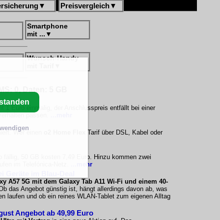
ersicherung
▼
Preisvergleich
▼
Smartphone
mit ...
▼
Wunsch-Handy
mit Tarif
▼
SMS: 0, Daten: 5 GB
rstanden
1 Euro einmalig, der Anschlusspreis entfällt bei einer
verhalten passen.
...mehr
twendigen
iert. Wer einen
o2 Home Flex
Tarif über DSL, Kabel oder
o fällig, 50 GB kosten 7,49 Euro. Hinzu kommen zwei
ufen im Telefónica-Netz.
...mehr
i Geräte im Blau-Deal
xy A57 5G mit dem Galaxy Tab A11 Wi-Fi und einem 40-
Ob das Angebot günstig ist, hängt allerdings davon ab, was
n laufen und ob ein reines WLAN-Tablet zum eigenen Alltag
gust Angebot ab 49,99 Euro