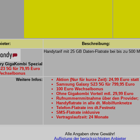
ieter:
Beschreibung:
Handytarif mit 25 GB Daten-Flatrate bei bis zu 500 M
ry GigaKombi Spezial
3 5G für 79,95 Euro
Wechselbonus
Weitere Infos:
Aktion (Nur für kurze Zeit): 24,99 Euro stat
Samsung Galaxy S23 5G für 799,95 Euro
100 Euro Wechselbonus
Ohne Gigakombi Vorteil mtl. 29,99 Euro
Rufnummernmitnahme über den Provider; s
Handyflatrate in alle dt. Mobilfunknetze
Telefon-Flatrate ins dt.Festnetz
SMS-Flatrate inklusive
Vertragslaufzeit: 24 Monate
Alle Angaben ohne Gewähr!
Auflistung der berücksichtigten Anbieter