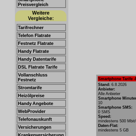
Preisvergleich
Weitere
Vergleiche:
Tarifrechner
Telefon Flatrate
Festnetz Flatrate
Handy Flatrate
Handy Datentarife
DSL Flatrate Tarife
Vollanschluss
Smartphone Tarife -
Festnetz
Stand:
6.8.2026
Stromtarife
Anbieter:
Alle Anbieter
Heizölpreise
Smartphone Minute
10
Handy Angebote
Smartphone SMS:
WebProvider
0 SMS
Speed:
Telefonauskunft
mindestens 500 Mbit
Daten-Flat:
Versicherungen
mindestens 5 GB
Krankenversicherung