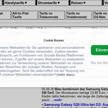
Handytarife
▼
Stromtarife
▼
Reisen
▼
V
at
All-In-Flat
Tarife im
Tarife im
Tarife im
Tarife
Telekomnetz
Vodafonenetz
O2-Netz
Pixel
iPhone 17/Pro
Galaxy
iPhone
Huawei
Tarife
Tarife
Tarife
Tarife
Cookie Banner
uro Smartphone Tarife -Die besten Tarife mit Freimin.: 10, 
unsere Webseiten für Sie optimieren und personalisieren
 Euro: Blau-Deal im Preischeck
Einve
rden wir gerne Cookies verwenden. Zudem werden
sammen mit einer 60-GB-Allnet-Flat für 34,99 Euro im Monat an. Hinzu kommt 
braucht, um Funktionen von Soziale Media Plattformen
Paket vor allem dann, wenn Laufzeit und Gesamtkosten zum eigenen Nutzungs
u können, Zugriffe auf unsere Webseiten zu analysieren
 Pro: E-Scooter-Deal --Der Kosten Check des Angebots
ationen zur Verwendung unserer Webseiten an unsere
Nur die No
t
wird ein monatlich kündbarer Internetanschluss mit einem E-Scooter kombin
 den Bereichen der sozialen Medien, Anzeigen und
 lang jeweils 10 Euro weniger Grundpreis zahlen. Den SoFlow
...mehr
eiterzugeben. Sind Sie widerruflich mit der Nutzung von
9 Euro: Lyca greift Discounter an
f unseren Webseiten einverstanden?(
mehr dazu
)
e neuen Tarife mit 10 GB für 3,99 Euro im Monat. Für 25 GB werden 4,99 Eur
o und 120 GB für 9,99 Euro je 28 Tage. Alle Angebote unterstützen 5G und la
•
Samsung Galaxy A57 mit Tab A11: Zwe
05.08.26
Blau kombiniert das Samsung Gala
GB-Tarif.
Der Monatspreis beträgt 23,99 Euro. 
Käufer dafür bekommen, wie lange die Zahlunge
passt.
...mehr
•
Samsung Galaxy S26 Ultra bei O2: Au