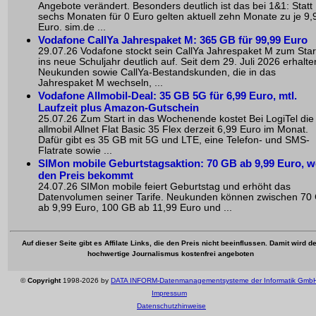
Angebote verändert. Besonders deutlich ist das bei 1&1: Statt
sechs Monaten für 0 Euro gelten aktuell zehn Monate zu je 9,
Euro. sim.de ...
Vodafone CallYa Jahrespaket M: 365 GB für 99,99 Euro
29.07.26 Vodafone stockt sein CallYa Jahrespaket M zum Star
ins neue Schuljahr deutlich auf. Seit dem 29. Juli 2026 erhalte
Neukunden sowie CallYa-Bestandskunden, die in das
Jahrespaket M wechseln, ...
Vodafone Allmobil-Deal: 35 GB 5G für 6,99 Euro, mtl.
Laufzeit plus Amazon-Gutschein
25.07.26 Zum Start in das Wochenende kostet Bei LogiTel die
allmobil Allnet Flat Basic 35 Flex derzeit 6,99 Euro im Monat.
Dafür gibt es 35 GB mit 5G und LTE, eine Telefon- und SMS-
Flatrate sowie ...
SIMon mobile Geburtstagsaktion: 70 GB ab 9,99 Euro, w
den Preis bekommt
24.07.26 SIMon mobile feiert Geburtstag und erhöht das
Datenvolumen seiner Tarife. Neukunden können zwischen 70
ab 9,99 Euro, 100 GB ab 11,99 Euro und ...
Auf dieser Seite gibt es Affilate Links, die den Preis nicht beeinflussen. Damit wird de
hochwertige Journalismus kostenfrei angeboten
©
Copyright
1998-2026 by
DATA INFORM-Datenmanagementsysteme der Informatik Gmb
Impressum
Datenschutzhinweise