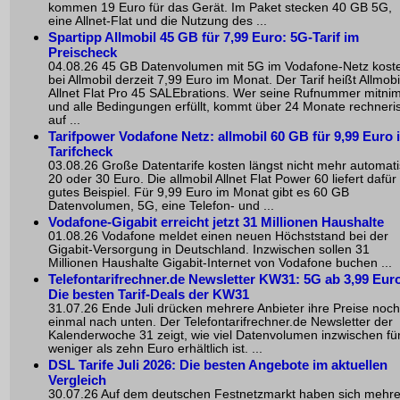
kommen 19 Euro für das Gerät. Im Paket stecken 40 GB 5G,
eine Allnet-Flat und die Nutzung des ...
Spartipp Allmobil 45 GB für 7,99 Euro: 5G-Tarif im
Preischeck
04.08.26 45 GB Datenvolumen mit 5G im Vodafone-Netz kost
bei Allmobil derzeit 7,99 Euro im Monat. Der Tarif heißt Allmobi
Allnet Flat Pro 45 SALEbrations. Wer seine Rufnummer mitni
und alle Bedingungen erfüllt, kommt über 24 Monate rechneri
auf ...
Tarifpower Vodafone Netz: allmobil 60 GB für 9,99 Euro 
Tarifcheck
03.08.26 Große Datentarife kosten längst nicht mehr automat
20 oder 30 Euro. Die allmobil Allnet Flat Power 60 liefert dafür
gutes Beispiel. Für 9,99 Euro im Monat gibt es 60 GB
Datenvolumen, 5G, eine Telefon- und ...
Vodafone-Gigabit erreicht jetzt 31 Millionen Haushalte
01.08.26 Vodafone meldet einen neuen Höchststand bei der
Gigabit-Versorgung in Deutschland. Inzwischen sollen 31
Millionen Haushalte Gigabit-Internet von Vodafone buchen ...
Telefontarifrechner.de Newsletter KW31: 5G ab 3,99 Euro
Die besten Tarif-Deals der KW31
31.07.26 Ende Juli drücken mehrere Anbieter ihre Preise noch
einmal nach unten. Der Telefontarifrechner.de Newsletter der
Kalenderwoche 31 zeigt, wie viel Datenvolumen inzwischen fü
weniger als zehn Euro erhältlich ist. ...
DSL Tarife Juli 2026: Die besten Angebote im aktuellen
Vergleich
30.07.26 Auf dem deutschen Festnetzmarkt haben sich mehr