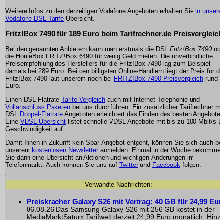
Weitere Infos zu den derzeitigen Vodafone Angeboten erhalten Sie
in unser
Vodafone DSL Tarife
Übersicht.
Fritz!Box 7490 für 189 Euro beim Tarifrechner.de Preisvergleic
Bei den genannten Anbietern kann man erstmals die DSL
Fritz!Box 7490
od
die HomeBox FRITZ!Box 6490 für wenig Geld mieten. Die unverbindliche
Preisempfehlung des Herstellers für die Fritz!Box 7490 lag zum Beispiel
damals bei 289 Euro. Bei den billigsten Online-Händlern liegt der Preis für d
Fritz!Box 7490 laut unserem noch bei
FRITZ!Box 7490 Preisvergleich
rund 
Euro.
Einen DSL Flatrate
Tarife-Vergleich
auch mit Internet-Telephonie und
Vollanschluss Paketen
bei uns durchführen. Ein zusätzlicher Tarifrechner m
DSL
Doppel-Flatrate
Angeboten erleichtert das Finden des besten Angebote
Eine
VDSL-Übersicht
listet schnelle VDSL Angebote mit bis zu 100 Mbit/s
Geschwindigkeit auf.
Damit Ihnen in Zukunft kein Spar-Angebot entgeht, können Sie sich auch b
unserem
kostenlosen Newsletter
anmelden. Einmal in der Woche bekomm
Sie dann eine Übersicht an Aktionen und wichtigen Änderungen im
Telefonmarkt. Auch können Sie uns auf
Twitter
und
Facebook
folgen.
Verwandte Nachrichten:
Preiskracher Galaxy S26 mit Vertrag: 40 GB für 24,99 Eu
06.08.26 Das Samsung Galaxy S26 mit 256 GB kostet in der
MediaMarktSaturn Tarifwelt derzeit 24,99 Euro monatlich. Hin