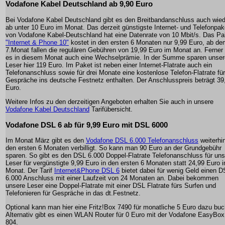
Vodafone Kabel Deutschland ab 9,90 Euro
Bei Vodafone Kabel Deutschland gibt es den Breitbandanschluss auch wied
ab unter 10 Euro im Monat. Das derzeit günstigste Internet- und Telefonpak
von Vodafone Kabel-Deutschland hat eine Datenrate von 10 Mbit/s. Das Pa
"Internet & Phone 10"
kostet in den ersten 6 Monaten nur 9,99 Euro, ab de
7.Monat fallen die regulären Gebühren von 19,99 Euro im Monat an. Ferner 
es in diesem Monat auch eine Wechselprämie. In der Summe sparen unser
Leser hier 119 Euro. Im Paket ist neben einer Internet-Flatrate auch ein
Telefonanschluss sowie für drei Monate eine kostenlose Telefon-Flatrate für
Gespräche ins deutsche Festnetz enthalten. Der Anschlusspreis beträgt 39
Euro.
Weitere Infos zu den derzeitigen Angeboten erhalten Sie auch in unsere
Vodafone Kabel Deutschland
Tarifübersicht.
Vodafone DSL 6 ab für 9,99 Euro mit DSL 6000
Im Monat März gibt es den
Vodafone DSL 6.000 Telefonanschluss
weiterhin
den ersten 6 Monaten verbilligt. So kann man 90 Euro an der Grundgebühr
sparen. So gibt es den DSL 6.000 Doppel-Flatrate Telefonanschluss für un
Leser für vergünstigte 9,99 Euro in den ersten 6 Monaten statt 24,99 Euro 
Monat. Der Tarif
Internet&Phone DSL 6
bietet dabei für wenig Geld einen D
6.000 Anschluss mit einer Laufzeit von 24 Monaten an. Dabei bekommen
unsere Leser eine Doppel-Flatrate mit einer DSL Flatrate fürs Surfen und
Telefonieren für Gespräche in das dt.Festnetz.
Optional kann man hier eine Fritz!Box 7490 für monatliche 5 Euro dazu bu
Alternativ gibt es einen WLAN Router für 0 Euro mit der Vodafone EasyBox
804.