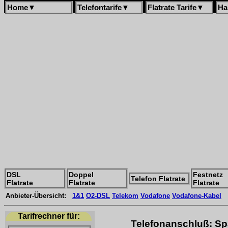
Home
▼
Telefontarife
▼
Flatrate Tarife
▼
Ha
DSL
Doppel
Festnetz
Telefon Flatrate
Flatrate
Flatrate
Flatrate
Anbieter-Übersicht:
1&1
O2-DSL
Telekom
Vodafone
Vodafone-Kabel
Tarifrechner für:
Telefonanschluß: Sp