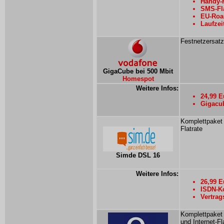
Handy-F
SMS-Fla
EU-Roa
Laufzei
Festnetzersatz
GigaCube bei 500 Mbit
Homespot
Weitere Infos:
24,99 E
Gigacub
Komplettpaket
Flatrate
Simde DSL 16
Weitere Infos:
26,99 E
ISDN-Ko
Vertrag
Komplettpaket 
und Internet-Fl