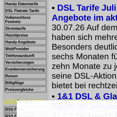
Handy Datentarife
•
DSL Tarife Jul
DSL Flatrate Tarife
Angebote im akt
Vollanschluss
Festnetz
30.07.26 Auf dem
Stromtarife
haben sich mehre
Heizölpreise
Handy Angebote
Besonders deutlic
WebProvider
sechs Monaten für
Telefonauskunft
Versicherungen
zehn Monate zu j
Krankenversicherung
seine DSL-Aktion
Reisen
bietet bei rechtz
Billigflüge
Preisvergleiche
•
1&1 DSL & Glas
Service:
Tarife im Vergle
RSS Feed
21.07.26
1und1 D
RSS Feed lesen