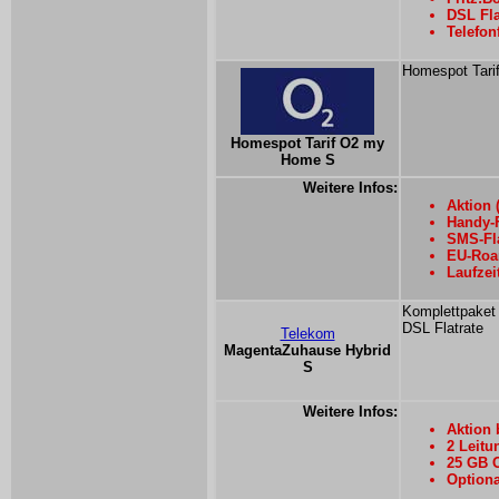
DSL Fla
Telefon
Homespot Tarif
Homespot Tarif O2 my
Home S
Weitere Infos:
Aktion 
Handy-F
SMS-Fla
EU-Roa
Laufzei
Komplettpaket 
DSL Flatrate
Telekom
MagentaZuhause Hybrid
S
Weitere Infos:
Aktion 
2 Leit
25 GB O
Optiona