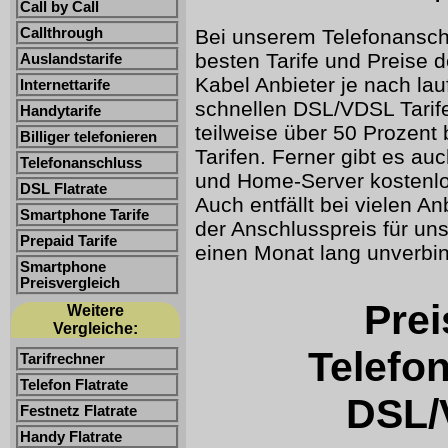
Call by Call
Bei unserem Telefonansch
Callthrough
besten Tarife und Preise 
Auslandstarife
Kabel Anbieter je nach lauf
Internettarife
schnellen DSL/VDSL Tarife
Handytarife
teilweise über 50 Prozent
Billiger telefonieren
Tarifen. Ferner gibt es a
Telefonanschluss
und Home-Server kostenlos
DSL Flatrate
Auch entfällt bei vielen 
Smartphone Tarife
der Anschlusspreis für u
Prepaid Tarife
einen Monat lang unverbin
Smartphone
Preisvergleich
Prei
Weitere
Vergleiche:
Telefo
Tarifrechner
Telefon Flatrate
DSL/
Festnetz Flatrate
Handy Flatrate