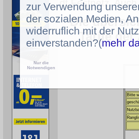
dt.Festnetz. Auch
zur Verwendung unserer
der sozialen Medien, A
Die übersich
widerruflich mit der Nu
Tarife der
einverstanden?(
mehr d
Nur die
Notwendigen
Bitte 
geschä
Nutzba
Rangli