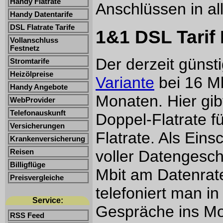
Handy Flatrate
Anschlüssen in all
Handy Datentarife
DSL Flatrate Tarife
1&1 DSL Tarif 
Vollanschluss
Festnetz
Der derzeit günsti
Stromtarife
Heizölpreise
Variante
bei 16 Mb
Handy Angebote
Monaten. Hier gibt
WebProvider
Telefonauskunft
Doppel-Flatrate f
Versicherungen
Flatrate. Als Ein
Krankenversicherung
voller Datengesch
Reisen
Billigflüge
Mbit am Datenrate
Preisvergleiche
telefoniert man in
Service:
Gespräche ins Mob
RSS Feed