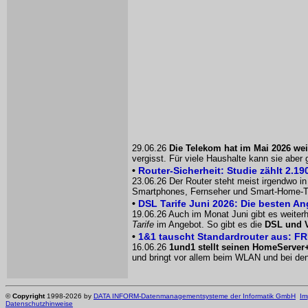
29.06.26
Die Telekom hat im Mai 2026 wei
vergisst. Für viele Haushalte kann sie aber
•
Router-Sicherheit: Studie zählt 2.1
23.06.26 Der Router steht meist irgendwo in
Smartphones, Fernseher und Smart-Home-Tech
•
DSL Tarife Juni 2026: Die besten An
19.06.26 Auch im Monat Juni gibt es weiter
Tarife
im Angebot. So gibt es die
DSL und V
•
1&1 tauscht Standardrouter aus: F
16.06.26
1und1 stellt seinen HomeServer
und bringt vor allem beim WLAN und bei d
©
Copyright
1998-2026 by
DATA INFORM-Datenmanagementsysteme der Informatik GmbH
Im
Datenschutzhinweise