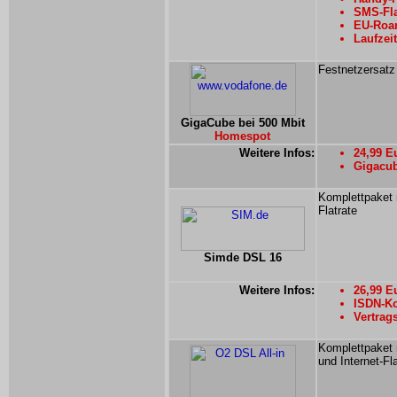
SMS-Fla
EU-Roam
Laufzei
Festnetzersatz
GigaCube bei 500 Mbit
Homespot
Weitere Infos:
24,99 E
Gigacub
Komplettpaket 
Flatrate
Simde DSL 16
Weitere Infos:
26,99 E
ISDN-Ko
Vertrag
Komplettpaket m
und Internet-Fl