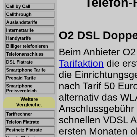
Telefon-
Call by Call
Callthrough
Auslandstarife
Internettarife
O2 DSL Doppel-
Handytarife
Billiger telefonieren
Beim Anbieter O2 
Telefonanschluss
Tarifaktion
die ers
DSL Flatrate
Smartphone Tarife
die Einrichtungsge
Prepaid Tarife
nach Tarif 50 Euro
Smartphone
Preisvergleich
alternativ das W
Weitere
Vergleiche:
Anschlussgebühr i
Tarifrechner
schnellen VDSL 
Telefon Flatrate
ersten Monaten oh
Festnetz Flatrate