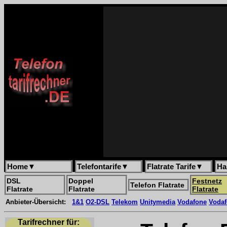
Home
▼
Telefontarife
▼
Flatrate Tarife
▼
Ha
DSL
Doppel
Festnetz
Telefon Flatrate
Flatrate
Flatrate
Flatrate
Anbieter-Übersicht:
1&1
O2-DSL
Telekom
Unitymedia
Vodafone
Vodaf
Tarifrechner für: