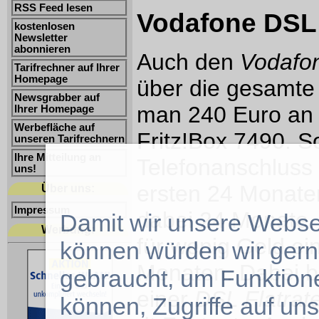
RSS Feed lesen
Vodafone DSL 
kostenlosen
Newsletter
abonnieren
Auch den
Vodafo
Tarifrechner auf Ihrer
Homepage
über die gesamte V
Newsgrabber auf
man 240 Euro an 
Ihrer Homepage
Werbefläche auf
Fritz!Box 7490. S
unseren Tarifrechnern
Ihre Mitteilung an
Telefonanschluss 
uns!
ersten 24 Monaten
Über uns:
Impressum
dabei 24 Monate.
Damit wir unsere Websei
Werbung:
für wenig Geld ei
können würden wir ger
Monaten. Dabei 
gebraucht, um Funktion
einer
DSL Flatrat
können, Zugriffe auf un