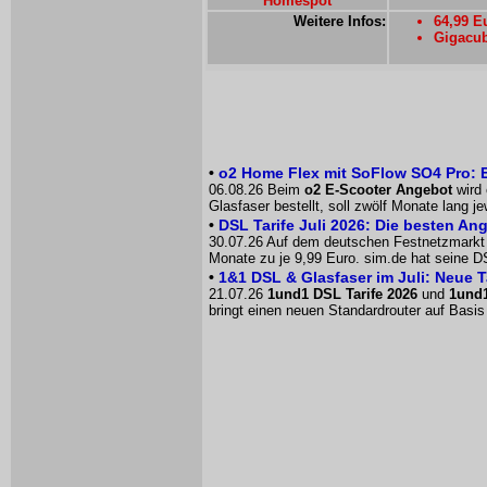
Homespot
Weitere Infos:
64,99 E
Gigacub
•
o2 Home Flex mit SoFlow SO4 Pro: 
06.08.26 Beim
o2 E-Scooter Angebot
wird 
Glasfaser bestellt, soll zwölf Monate lang 
•
DSL Tarife Juli 2026: Die besten An
30.07.26 Auf dem deutschen Festnetzmarkt h
Monate zu je 9,99 Euro. sim.de hat seine D
•
1&1 DSL & Glasfaser im Juli: Neue Ta
21.07.26
1und1 DSL Tarife 2026
und
1und1
bringt einen neuen Standardrouter auf Basis