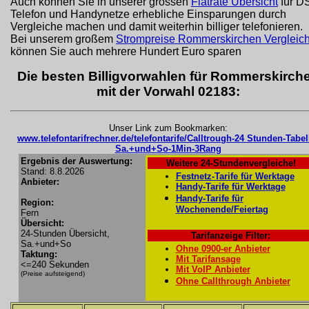
Auch können Sie in unserer grossen
Flatrate Übersicht
für D
Telefon und Handynetze erhebliche Einsparungen durch
Vergleiche machen und damit weiterhin billiger telefonieren.
Bei unserem großem
Strompreise Rommerskirchen Vergleic
können Sie auch mehrere Hundert Euro sparen
Die besten Billigvorwahlen für Rommerskirch
mit der Vorwahl 02183:
Unser Link zum Bookmarken:
www.telefontarifrechner.de/telefontarife/Calltrough-24 Stunden-Tabel
Sa.+und+So-1Min-3Rang
Ergebnis der Auswertung:
Weitere 24-Stundenvergleiche!
Stand: 8.8.2026
Festnetz-Tarife für Werktage
Anbieter:
Handy-Tarife für Werktage
Handy-Tarife für
Region:
Wochenende/Feiertag
Fern
Übersicht:
24-Stunden Übersicht,
Tarifanzeige Filter:
Sa.+und+So
Ohne 0900-er Anbieter
Taktung:
Mit Tarifansage
<=240 Sekunden
Mit VoIP Anbieter
(Preise aufsteigend)
Ohne Callthrough Anbieter