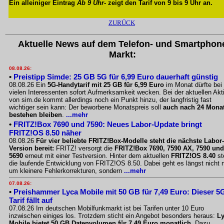
Ein alleiniger Eintrag
Ab 9 Uhr
- zeigt den Tarif von 9 bis 9 Uhr an.
ZURÜCK
Aktuelle News auf dem Telefon- und Smartphon
Markt:
08.08.26:
•
Preistipp Simde: 25 GB 5G für 6,99 Euro dauerhaft günstig
08.08.26 Ein
5G-Handytarif mit 25 GB für 6,99 Euro
im Monat dürfte bei
vielen Interessenten sofort Aufmerksamkeit wecken. Bei der aktuellen Akt
von sim.de kommt allerdings noch ein Punkt hinzu, der langfristig fast
wichtiger sein kann: Der beworbene Monatspreis soll
auch nach 24 Mona
bestehen bleiben
.
...mehr
•
FRITZ!Box 7690 und 7590: Neues Labor-Update bringt
FRITZ!OS 8.50 näher
08.08.26
Für vier beliebte FRITZ!Box-Modelle steht die nächste Labor-
Version bereit:
FRITZ! versorgt die
FRITZ!Box 7690, 7590 AX, 7590 und
5690
erneut mit einer Testversion. Hinter dem aktuellen
FRITZ!OS 8.40
st
die laufende Entwicklung von FRITZ!OS 8.50. Dabei geht es längst nicht 
um kleinere Fehlerkorrekturen, sondern
...mehr
07.08.26:
•
Preishammer Lyca Mobile mit 50 GB für 7,49 Euro: Dieser 5
Tarif fällt auf
07.08.26 Im deutschen Mobilfunkmarkt ist bei Tarifen unter 10 Euro
inzwischen einiges los. Trotzdem sticht ein Angebot besonders heraus:
L
Mobile bietet 50 GB Datenvolumen für 7,49 Euro monatlich
. Dazu