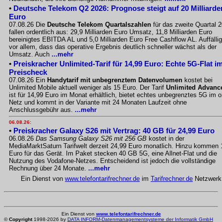
•
Deutsche Telekom Q2 2026: Prognose steigt auf 20 Milliarde
Euro
07.08.26 Die
Deutsche Telekom Quartalszahlen
für das zweite Quartal 
fallen ordentlich aus: 29,9 Milliarden Euro Umsatz, 11,8 Milliarden Euro
bereinigtes EBITDA AL und 5,0 Milliarden Euro Free Cashflow AL. Auffällig
vor allem, dass das operative Ergebnis deutlich schneller wächst als der
Umsatz. Auch
...mehr
•
Preiskracher Unlimited-Tarif für 14,99 Euro: Echte 5G-Flat i
Preischeck
07.08.26 Ein
Handytarif mit unbegrenztem Datenvolumen
kostet bei
Unlimited Mobile aktuell weniger als 15 Euro. Der Tarif
Unlimited Advanc
ist für 14,99 Euro im Monat erhältlich, bietet echtes unbegrenztes 5G im o
Netz und kommt in der Variante mit 24 Monaten Laufzeit ohne
Anschlussgebühr aus.
...mehr
06.08.26:
•
Preiskracher Galaxy S26 mit Vertrag: 40 GB für 24,99 Euro
06.08.26
Das Samsung Galaxy S26 mit 256 GB
kostet in der
MediaMarktSaturn Tarifwelt derzeit 24,99 Euro monatlich. Hinzu kommen 
Euro für das Gerät. Im Paket stecken 40 GB 5G, eine Allnet-Flat und die
Nutzung des Vodafone-Netzes. Entscheidend ist jedoch die vollständige
Rechnung über 24 Monate.
...mehr
Ein Dienst von
www.telefontarifrechner.de
im
Tarifrechner.de
Netzwerk
Ein Dienst von
www.telefontarifrechner.de
©
Copyright
1998-2026 by
DATA INFORM-Datenmanagementsysteme der Informatik GmbH