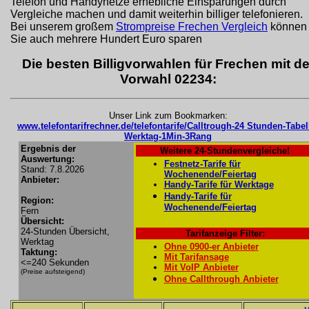
Telefon und Handynetze erhebliche Einsparungen durch
Vergleiche machen und damit weiterhin billiger telefonieren.
Bei unserem großem
Strompreise Frechen Vergleich
können
Sie auch mehrere Hundert Euro sparen
Die besten Billigvorwahlen für Frechen mit de
Vorwahl 02234:
Unser Link zum Bookmarken:
www.telefontarifrechner.de/telefontarife/Calltrough-24 Stunden-Tabel
Werktag-1Min-3Rang
Ergebnis der
Weitere 24-Stundenvergleiche!
Auswertung:
Festnetz-Tarife für
Stand: 7.8.2026
Wochenende/Feiertag
Anbieter:
Handy-Tarife für Werktage
Handy-Tarife für
Region:
Wochenende/Feiertag
Fern
Übersicht:
24-Stunden Übersicht,
Tarifanzeige Filter:
Werktag
Ohne 0900-er Anbieter
Taktung:
Mit Tarifansage
<=240 Sekunden
Mit VoIP Anbieter
(Preise aufsteigend)
Ohne Callthrough Anbieter