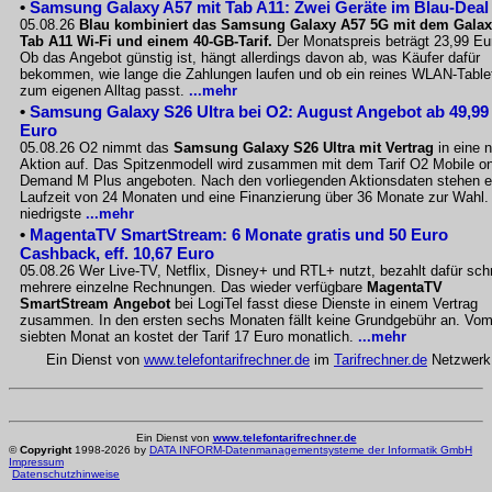
•
Samsung Galaxy A57 mit Tab A11: Zwei Geräte im Blau-Deal
05.08.26
Blau kombiniert das Samsung Galaxy A57 5G mit dem Gala
Tab A11 Wi-Fi und einem 40-GB-Tarif.
Der Monatspreis beträgt 23,99 Eu
Ob das Angebot günstig ist, hängt allerdings davon ab, was Käufer dafür
bekommen, wie lange die Zahlungen laufen und ob ein reines WLAN-Table
zum eigenen Alltag passt.
...mehr
•
Samsung Galaxy S26 Ultra bei O2: August Angebot ab 49,99
Euro
05.08.26 O2 nimmt das
Samsung Galaxy S26 Ultra mit Vertrag
in eine 
Aktion auf. Das Spitzenmodell wird zusammen mit dem Tarif O2 Mobile o
Demand M Plus angeboten. Nach den vorliegenden Aktionsdaten stehen e
Laufzeit von 24 Monaten und eine Finanzierung über 36 Monate zur Wahl.
niedrigste
...mehr
•
MagentaTV SmartStream: 6 Monate gratis und 50 Euro
Cashback, eff. 10,67 Euro
05.08.26 Wer Live-TV, Netflix, Disney+ und RTL+ nutzt, bezahlt dafür sch
mehrere einzelne Rechnungen. Das wieder verfügbare
MagentaTV
SmartStream Angebot
bei LogiTel fasst diese Dienste in einem Vertrag
zusammen. In den ersten sechs Monaten fällt keine Grundgebühr an. Vo
siebten Monat an kostet der Tarif 17 Euro monatlich.
...mehr
Ein Dienst von
www.telefontarifrechner.de
im
Tarifrechner.de
Netzwerk
Ein Dienst von
www.telefontarifrechner.de
©
Copyright
1998-2026 by
DATA INFORM-Datenmanagementsysteme der Informatik GmbH
Impressum
Datenschutzhinweise