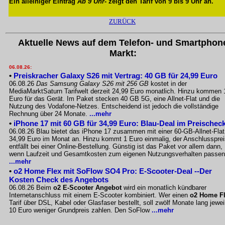
Ein alleiniger Eintrag
Ab 9 Uhr
- zeigt den Tarif von 9 bis 9 Uhr an.
ZURÜCK
Aktuelle News auf dem Telefon- und Smartphon
Markt:
06.08.26:
•
Preiskracher Galaxy S26 mit Vertrag: 40 GB für 24,99 Euro
06.08.26
Das Samsung Galaxy S26 mit 256 GB
kostet in der
MediaMarktSaturn Tarifwelt derzeit 24,99 Euro monatlich. Hinzu kommen 
Euro für das Gerät. Im Paket stecken 40 GB 5G, eine Allnet-Flat und die
Nutzung des Vodafone-Netzes. Entscheidend ist jedoch die vollständige
Rechnung über 24 Monate.
...mehr
•
iPhone 17 mit 60 GB für 34,99 Euro: Blau-Deal im Preischec
06.08.26 Blau bietet das iPhone 17 zusammen mit einer 60-GB-Allnet-Flat
34,99 Euro im Monat an. Hinzu kommt 1 Euro einmalig, der Anschlussprei
entfällt bei einer Online-Bestellung. Günstig ist das Paket vor allem dann,
wenn Laufzeit und Gesamtkosten zum eigenen Nutzungsverhalten passen
...mehr
•
o2 Home Flex mit SoFlow SO4 Pro: E-Scooter-Deal --Der
Kosten Check des Angebots
06.08.26 Beim
o2 E-Scooter Angebot
wird ein monatlich kündbarer
Internetanschluss mit einem E-Scooter kombiniert. Wer einen
o2 Home F
Tarif über DSL, Kabel oder Glasfaser bestellt, soll zwölf Monate lang jewei
10 Euro weniger Grundpreis zahlen. Den SoFlow
...mehr