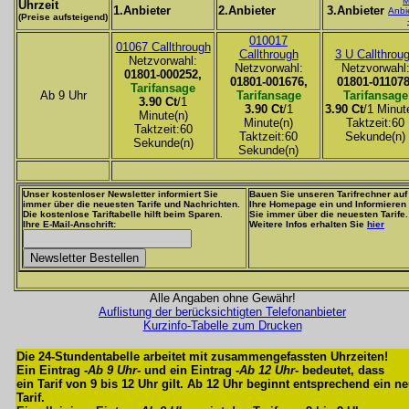
M
Uhrzeit
1.Anbieter
2.Anbieter
3.Anbieter
Anbi
(Preise aufsteigend)
010017
01067 Callthrough
Callthrough
3 U Callthrou
Netzvorwahl:
Netzvorwahl:
Netzvorwahl
01801-000252,
01801-001676,
01801-011078
Tarifansage
Ab 9 Uhr
Tarifansage
Tarifansage
3.90 Ct
/1
3.90 Ct
/1
3.90 Ct
/1 Minut
Minute(n)
Minute(n)
Taktzeit:60
Taktzeit:60
Taktzeit:60
Sekunde(n)
Sekunde(n)
Sekunde(n)
Unser kostenloser Newsletter informiert Sie
Bauen Sie unseren Tarifrechner auf
immer über die neuesten Tarife und Nachrichten.
Ihre Homepage ein und Informieren
Die kostenlose Tariftabelle hilft beim Sparen.
Sie immer über die neuesten Tarife.
Ihre E-Mail-Anschrift:
Weitere Infos erhalten Sie
hier
Alle Angaben ohne Gewähr!
Auflistung der berücksichtigten Telefonanbieter
Kurzinfo-Tabelle zum Drucken
Die 24-Stundentabelle arbeitet mit zusammengefassten Uhrzeiten!
Ein Eintrag -
Ab 9 Uhr
- und ein Eintrag -
Ab 12 Uhr
- bedeutet, dass
ein Tarif von 9 bis 12 Uhr gilt. Ab 12 Uhr beginnt entsprechend ein n
Tarif.