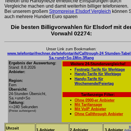
Telefon und Handynetze erhebliche Einsparungen durch
Vergleiche machen und damit weiterhin billiger telefonieren.
Bei unserem großem
Strompreise Elsdorf Vergleich
können S
auch mehrere Hundert Euro sparen
Die besten Billigvorwahlen für Elsdorf mit de
Vorwahl 02274:
Unser Link zum Bookmarken:
www.telefontarifrechner.de/telefontarife/Calltrough-24 Stunden-Tabel
Sa.+und+So-1Min-3Rang
Ergebnis der Auswertung:
Weitere 24-Stundenvergleiche!
Stand: 8.8.2026
Festnetz-Tarife für Werktage
Anbieter:
Handy-Tarife für Werktage
Handy-Tarife für
Region:
Wochenende/Feiertag
Fern
Übersicht:
24-Stunden Übersicht,
Tarifanzeige Filter:
Sa.+und+So
Ohne 0900-er Anbieter
Taktung:
Mit Tarifansage
<=240 Sekunden
Mit VoIP Anbieter
(Preise aufsteigend)
Ohne Callthrough Anbieter
M
Uhrzeit
1.Anbieter
2.Anbieter
3.Anbieter
Anbi