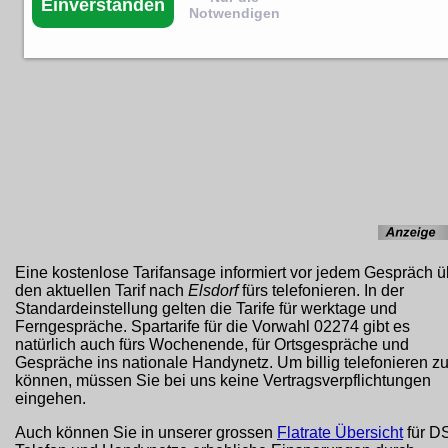
Einverstanden
Notwendigen
Eine kostenlose Tarifansage informiert vor jedem Gespräch ü
den aktuellen Tarif nach
Elsdorf
fürs telefonieren. In der
Standardeinstellung gelten die Tarife für werktage und
Ferngespräche. Spartarife für die Vorwahl 02274 gibt es
natürlich auch fürs Wochenende, für Ortsgespräche und
Gespräche ins nationale Handynetz. Um billig telefonieren z
können, müssen Sie bei uns keine Vertragsverpflichtungen
eingehen.
Auch können Sie in unserer grossen
Flatrate Übersicht
für D