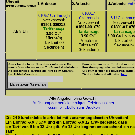
M
Uhrzeit
1.Anbieter
2.Anbieter
3.Anbieter
Anbi
(Preise aufsteigend)
010017
01067 Callthrough
Callthrough
3 U Callthrou
Netzvorwahl:
Netzvorwahl:
Netzvorwahl
01801-000252,
01801-001676,
01801-011078
Tarifansage
Ab 9 Uhr
Tarifansage
Tarifansage
3.90 Ct
/1
3.90 Ct
/1
3.90 Ct
/1 Minut
Minute(n)
Minute(n)
Taktzeit:60
Taktzeit:60
Taktzeit:60
Sekunde(n)
Sekunde(n)
Sekunde(n)
Unser kostenloser Newsletter informiert Sie
Bauen Sie unseren Tarifrechner auf
immer über die neuesten Tarife und Nachrichten.
Ihre Homepage ein und Informieren
Die kostenlose Tariftabelle hilft beim Sparen.
Sie immer über die neuesten Tarife.
Ihre E-Mail-Anschrift:
Weitere Infos erhalten Sie
hier
Alle Angaben ohne Gewähr!
Auflistung der berücksichtigten Telefonanbieter
Kurzinfo-Tabelle zum Drucken
Die 24-Stundentabelle arbeitet mit zusammengefassten Uhrzeiten!
Ein Eintrag -
Ab 9 Uhr
- und ein Eintrag -
Ab 12 Uhr
- bedeutet, dass
ein Tarif von 9 bis 12 Uhr gilt. Ab 12 Uhr beginnt entsprechend ein n
Tarif.