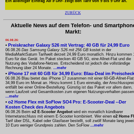
Ein alleiniger Eintrag
Ab 9 Uhr
- zeigt den Tarif von 9 bis 9 Uhr an.
ZURÜCK
Aktuelle News auf dem Telefon- und Smartphon
Markt:
06.08.26:
•
Preiskracher Galaxy S26 mit Vertrag: 40 GB für 24,99 Euro
06.08.26
Das Samsung Galaxy S26 mit 256 GB
kostet in der
MediaMarktSaturn Tarifwelt derzeit 24,99 Euro monatlich. Hinzu kommen 
Euro für das Gerät. Im Paket stecken 40 GB 5G, eine Allnet-Flat und die
Nutzung des Vodafone-Netzes. Entscheidend ist jedoch die vollständige
Rechnung über 24 Monate.
...mehr
•
iPhone 17 mit 60 GB für 34,99 Euro: Blau-Deal im Preischec
06.08.26 Blau bietet das iPhone 17 zusammen mit einer 60-GB-Allnet-Flat
34,99 Euro im Monat an. Hinzu kommt 1 Euro einmalig, der Anschlussprei
entfällt bei einer Online-Bestellung. Günstig ist das Paket vor allem dann,
wenn Laufzeit und Gesamtkosten zum eigenen Nutzungsverhalten passen
...mehr
•
o2 Home Flex mit SoFlow SO4 Pro: E-Scooter-Deal --Der
Kosten Check des Angebots
06.08.26 Beim
o2 E-Scooter Angebot
wird ein monatlich kündbarer
Internetanschluss mit einem E-Scooter kombiniert. Wer einen
o2 Home F
Tarif über DSL, Kabel oder Glasfaser bestellt, soll zwölf Monate lang jewei
10 Euro weniger Grundpreis zahlen. Den SoFlow
...mehr