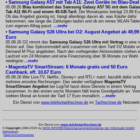
•
Samsung Galaxy A57 mit Tab A11: Zwei Geräte im Blau-Deal
05.08.26
Blau kombiniert das Samsung Galaxy A57 5G mit dem Gala
Tab A11 Wi-Fi und einem 40-GB-Tarif.
Der Monatspreis beträgt 23,99 Eu
Ob das Angebot günstig ist, hängt allerdings davon ab, was Käufer dafür
bekommen, wie lange die Zahlungen laufen und ob ein reines WLAN-Table
zum eigenen Alltag passt.
...mehr
•
Samsung Galaxy S26 Ultra bei O2: August Angebot ab 49,99
Euro
05.08.26 O2 nimmt das
Samsung Galaxy S26 Ultra mit Vertrag
in eine 
Aktion auf. Das Spitzenmodell wird zusammen mit dem Tarif O2 Mobile o
Demand M Plus angeboten. Nach den vorliegenden Aktionsdaten stehen e
Laufzeit von 24 Monaten und eine Finanzierung über 36 Monate zur Wahl.
niedrigste
...mehr
•
MagentaTV SmartStream: 6 Monate gratis und 50 Euro
Cashback, eff. 10,67 Euro
05.08.26 Wer Live-TV, Netflix, Disney+ und RTL+ nutzt, bezahlt dafür sch
mehrere einzelne Rechnungen. Das wieder verfügbare
MagentaTV
SmartStream Angebot
bei LogiTel fasst diese Dienste in einem Vertrag
zusammen. In den ersten sechs Monaten fällt keine Grundgebühr an. Vo
siebten Monat an kostet der Tarif 17 Euro monatlich.
...mehr
Ein Dienst von
www.telefontarifrechner.de
im
Tarifrechner.de
Netzwerk
Ein Dienst von
www.telefontarifrechner.de
©
Copyright
1998-2026 by
DATA INFORM-Datenmanagementsysteme der Informatik GmbH
Impressum
Datenschutzhinweise