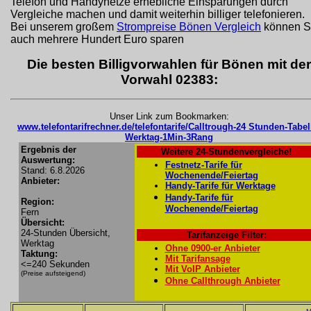
Telefon und Handynetze erhebliche Einsparungen durch
Vergleiche machen und damit weiterhin billiger telefonieren.
Bei unserem großem
Strompreise Bönen Vergleich
können S
auch mehrere Hundert Euro sparen
Die besten Billigvorwahlen für Bönen mit der
Vorwahl 02383:
Unser Link zum Bookmarken:
www.telefontarifrechner.de/telefontarife/Calltrough-24 Stunden-Tabel
Werktag-1Min-3Rang
Ergebnis der
Weitere 24-Stundenvergleiche!
Auswertung:
Festnetz-Tarife für
Stand: 6.8.2026
Wochenende/Feiertag
Anbieter:
Handy-Tarife für Werktage
Handy-Tarife für
Region:
Wochenende/Feiertag
Fern
Übersicht:
24-Stunden Übersicht,
Tarifanzeige Filter:
Werktag
Ohne 0900-er Anbieter
Taktung:
Mit Tarifansage
<=240 Sekunden
Mit VoIP Anbieter
(Preise aufsteigend)
Ohne Callthrough Anbieter