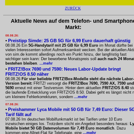
ZURÜCK
Aktuelle News auf dem Telefon- und Smartphon
Markt:
08.08.26:
•
Preistipp Simde: 25 GB 5G für 6,99 Euro dauerhaft günstig
08.08.26 Ein
5G-Handytarif mit 25 GB für 6,99 Euro
im Monat dürfte bei
vielen Interessenten sofort Aufmerksamkeit wecken. Bei der aktuellen Akt
von sim.de kommt allerdings noch ein Punkt hinzu, der langfristig fast
wichtiger sein kann: Der beworbene Monatspreis soll
auch nach 24 Mona
bestehen bleiben
.
...mehr
•
FRITZ!Box 7690 und 7590: Neues Labor-Update bringt
FRITZ!OS 8.50 näher
08.08.26
Für vier beliebte FRITZ!Box-Modelle steht die nächste Labor-
Version bereit:
FRITZ! versorgt die
FRITZ!Box 7690, 7590 AX, 7590 und
5690
erneut mit einer Testversion. Hinter dem aktuellen
FRITZ!OS 8.40
st
die laufende Entwicklung von FRITZ!OS 8.50. Dabei geht es längst nicht 
um kleinere Fehlerkorrekturen, sondern
...mehr
07.08.26:
•
Preishammer Lyca Mobile mit 50 GB für 7,49 Euro: Dieser 5
Tarif fällt auf
07.08.26 Im deutschen Mobilfunkmarkt ist bei Tarifen unter 10 Euro
inzwischen einiges los. Trotzdem sticht ein Angebot besonders heraus:
L
Mobile bietet 50 GB Datenvolumen für 7,49 Euro monatlich
. Dazu
kommen eine Allnet-Flat für Telefonate, eine
...mehr