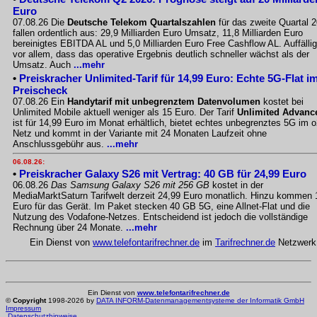
Euro
07.08.26 Die
Deutsche Telekom Quartalszahlen
für das zweite Quartal 
fallen ordentlich aus: 29,9 Milliarden Euro Umsatz, 11,8 Milliarden Euro
bereinigtes EBITDA AL und 5,0 Milliarden Euro Free Cashflow AL. Auffällig
vor allem, dass das operative Ergebnis deutlich schneller wächst als der
Umsatz. Auch
...mehr
•
Preiskracher Unlimited-Tarif für 14,99 Euro: Echte 5G-Flat i
Preischeck
07.08.26 Ein
Handytarif mit unbegrenztem Datenvolumen
kostet bei
Unlimited Mobile aktuell weniger als 15 Euro. Der Tarif
Unlimited Advanc
ist für 14,99 Euro im Monat erhältlich, bietet echtes unbegrenztes 5G im o
Netz und kommt in der Variante mit 24 Monaten Laufzeit ohne
Anschlussgebühr aus.
...mehr
06.08.26:
•
Preiskracher Galaxy S26 mit Vertrag: 40 GB für 24,99 Euro
06.08.26
Das Samsung Galaxy S26 mit 256 GB
kostet in der
MediaMarktSaturn Tarifwelt derzeit 24,99 Euro monatlich. Hinzu kommen 
Euro für das Gerät. Im Paket stecken 40 GB 5G, eine Allnet-Flat und die
Nutzung des Vodafone-Netzes. Entscheidend ist jedoch die vollständige
Rechnung über 24 Monate.
...mehr
Ein Dienst von
www.telefontarifrechner.de
im
Tarifrechner.de
Netzwerk
Ein Dienst von
www.telefontarifrechner.de
©
Copyright
1998-2026 by
DATA INFORM-Datenmanagementsysteme der Informatik GmbH
Impressum
Datenschutzhinweise