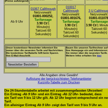
(Preise aufsteigend)
010017
01067 Callthrough
Callthrough
3 U Callthrou
Netzvorwahl:
Netzvorwahl:
Netzvorwahl
01801-000252,
01801-001676,
01801-011078
Tarifansage
Ab 9 Uhr
Tarifansage
Tarifansage
3.90 Ct
/1
3.90 Ct
/1
3.90 Ct
/1 Minut
Minute(n)
Minute(n)
Taktzeit:60
Taktzeit:60
Taktzeit:60
Sekunde(n)
Sekunde(n)
Sekunde(n)
Unser kostenloser Newsletter informiert Sie
Bauen Sie unseren Tarifrechner auf
immer über die neuesten Tarife und Nachrichten.
Ihre Homepage ein und Informieren
Die kostenlose Tariftabelle hilft beim Sparen.
Sie immer über die neuesten Tarife.
Ihre E-Mail-Anschrift:
Weitere Infos erhalten Sie
hier
Alle Angaben ohne Gewähr!
Auflistung der berücksichtigten Telefonanbieter
Kurzinfo-Tabelle zum Drucken
Die 24-Stundentabelle arbeitet mit zusammengefassten Uhrzeiten!
Ein Eintrag -
Ab 9 Uhr
- und ein Eintrag -
Ab 12 Uhr
- bedeutet, dass
ein Tarif von 9 bis 12 Uhr gilt. Ab 12 Uhr beginnt entsprechend ein n
Tarif.
Ein alleiniger Eintrag
Ab 9 Uhr
- zeigt den Tarif von 9 bis 9 Uhr an.