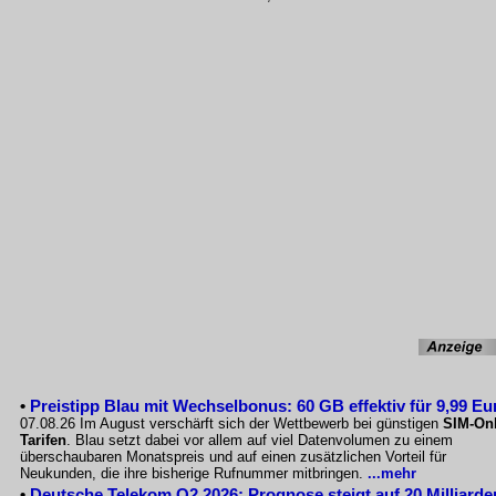
•
Preistipp Blau mit Wechselbonus: 60 GB effektiv für 9,99 Eu
07.08.26 Im August verschärft sich der Wettbewerb bei günstigen
SIM-Onl
Tarifen
. Blau setzt dabei vor allem auf viel Datenvolumen zu einem
überschaubaren Monatspreis und auf einen zusätzlichen Vorteil für
Neukunden, die ihre bisherige Rufnummer mitbringen.
...mehr
•
Deutsche Telekom Q2 2026: Prognose steigt auf 20 Milliarde