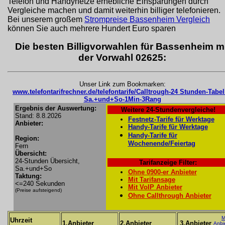
Telefon und Handynetze erhebliche Einsparungen durch
Vergleiche machen und damit weiterhin billiger telefonieren.
Bei unserem großem
Strompreise Bassenheim Vergleich
können Sie auch mehrere Hundert Euro sparen
Die besten Billigvorwahlen für Bassenheim mi
der Vorwahl 02625:
Unser Link zum Bookmarken:
www.telefontarifrechner.de/telefontarife/Calltrough-24 Stunden-Tabel
Sa.+und+So-1Min-3Rang
Ergebnis der Auswertung:
Weitere 24-Stundenvergleiche!
Stand: 8.8.2026
Festnetz-Tarife für Werktage
Anbieter:
Handy-Tarife für Werktage
Handy-Tarife für
Region:
Wochenende/Feiertag
Fern
Übersicht:
24-Stunden Übersicht,
Tarifanzeige Filter:
Sa.+und+So
Ohne 0900-er Anbieter
Taktung:
Mit Tarifansage
<=240 Sekunden
Mit VoIP Anbieter
(Preise aufsteigend)
Ohne Callthrough Anbieter
M
Uhrzeit
1.Anbieter
2.Anbieter
3.Anbieter
Anbi