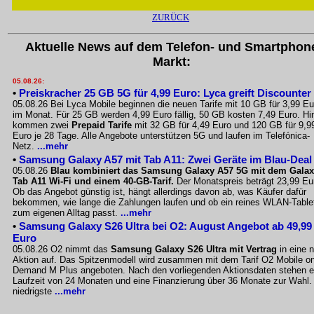
ZURÜCK
Aktuelle News auf dem Telefon- und Smartphon
Markt:
05.08.26:
•
Preiskracher 25 GB 5G für 4,99 Euro: Lyca greift Discounter
05.08.26 Bei Lyca Mobile beginnen die neuen Tarife mit 10 GB für 3,99 Eu
im Monat. Für 25 GB werden 4,99 Euro fällig, 50 GB kosten 7,49 Euro. Hi
kommen zwei
Prepaid Tarife
mit 32 GB für 4,49 Euro und 120 GB für 9,9
Euro je 28 Tage. Alle Angebote unterstützen 5G und laufen im Telefónica-
Netz.
...mehr
•
Samsung Galaxy A57 mit Tab A11: Zwei Geräte im Blau-Deal
05.08.26
Blau kombiniert das Samsung Galaxy A57 5G mit dem Gala
Tab A11 Wi-Fi und einem 40-GB-Tarif.
Der Monatspreis beträgt 23,99 Eu
Ob das Angebot günstig ist, hängt allerdings davon ab, was Käufer dafür
bekommen, wie lange die Zahlungen laufen und ob ein reines WLAN-Table
zum eigenen Alltag passt.
...mehr
•
Samsung Galaxy S26 Ultra bei O2: August Angebot ab 49,99
Euro
05.08.26 O2 nimmt das
Samsung Galaxy S26 Ultra mit Vertrag
in eine 
Aktion auf. Das Spitzenmodell wird zusammen mit dem Tarif O2 Mobile o
Demand M Plus angeboten. Nach den vorliegenden Aktionsdaten stehen e
Laufzeit von 24 Monaten und eine Finanzierung über 36 Monate zur Wahl.
niedrigste
...mehr