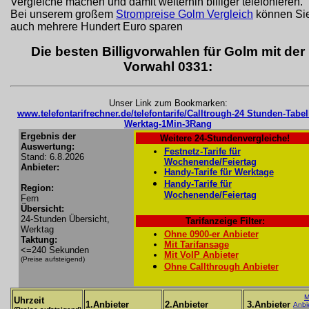
Vergleiche machen und damit weiterhin billiger telefonieren.
Bei unserem großem
Strompreise Golm Vergleich
können Si
auch mehrere Hundert Euro sparen
Die besten Billigvorwahlen für Golm mit der
Vorwahl 0331:
Unser Link zum Bookmarken:
www.telefontarifrechner.de/telefontarife/Calltrough-24 Stunden-Tabel
Werktag-1Min-3Rang
Ergebnis der
Weitere 24-Stundenvergleiche!
Auswertung:
Festnetz-Tarife für
Stand: 6.8.2026
Wochenende/Feiertag
Anbieter:
Handy-Tarife für Werktage
Handy-Tarife für
Region:
Wochenende/Feiertag
Fern
Übersicht:
24-Stunden Übersicht,
Tarifanzeige Filter:
Werktag
Ohne 0900-er Anbieter
Taktung:
Mit Tarifansage
<=240 Sekunden
Mit VoIP Anbieter
(Preise aufsteigend)
Ohne Callthrough Anbieter
M
Uhrzeit
1.Anbieter
2.Anbieter
3.Anbieter
Anbi