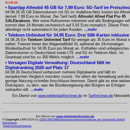
04.08.26:
•
Spartipp Allmobil 45 GB für 7,99 Euro: 5G-Tarif im Preische
04.08.26 45 GB Datenvolumen mit 5G im Vodafone-Netz kosten bei Allmob
derzeit 7,99 Euro im Monat. Der Tarif heißt
Allmobil Allnet Flat Pro 45
SALEbrations
. Wer seine Rufnummer mitnimmt und alle Bedingungen erfü
kommt über 24 Monate rechnerisch auf 5,91 Euro monatlich. Dieser Preis g
allerdings nicht automatisch für jeden Kunden.
...mehr
•
Telekom Unlimited für 34,95 Euro: Drei SIM-Karten inklusive
04.08.26 Ein
Telekom Unlimited Tarif
für weniger als 35 Euro im Monat i
selten. Freenet bietet den MagentaMobil XL während der 24-monatigen
Mindestlaufzeit für 34,95 Euro pro Monat an. Enthalten sind unbegrenztes
Datenvolumen in Deutschland sowie LTE und 5G im Telekom-Netz. Im
Download sind bis zu 300 Mbit/s möglich.
...mehr
•
Versagen Digitale Verwaltung: Deutschland fällt im
Digitalranking 2026 auf Platz 17
04.08.26 Deutschland verbessert mehrere Digitalwerte und fällt im
europäischen Vergleich trotzdem zurück. Vor allem die Verwaltung und die
geringe Nutzung schneller Anschlüsse bremsen. Damit gibt es eine weiter
Diskrepanz, zu dem, was die Bundesregierung den Bürgern an Erfolgen
verkaufen will.
...mehr
Ein Dienst von
www.telefontarifrechner.de
im
Tarifrechner.de
Netzwerk
Ein Dienst von
www.telefontarifrechner.de
©
Copyright
1998-2026 by
DATA INFORM-Datenmanagementsysteme der Informatik GmbH
Impressum
Datenschutzhinweise