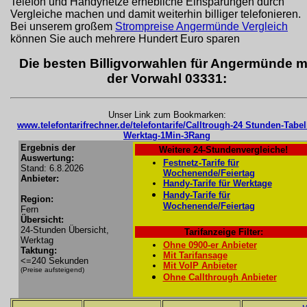
Telefon und Handynetze erhebliche Einsparungen durch
Vergleiche machen und damit weiterhin billiger telefonieren.
Bei unserem großem
Strompreise Angermünde Vergleich
können Sie auch mehrere Hundert Euro sparen
Die besten Billigvorwahlen für Angermünde m
der Vorwahl 03331:
Unser Link zum Bookmarken:
www.telefontarifrechner.de/telefontarife/Calltrough-24 Stunden-Tabel
Werktag-1Min-3Rang
Ergebnis der
Weitere 24-Stundenvergleiche!
Auswertung:
Festnetz-Tarife für
Stand: 6.8.2026
Wochenende/Feiertag
Anbieter:
Handy-Tarife für Werktage
Handy-Tarife für
Region:
Wochenende/Feiertag
Fern
Übersicht:
24-Stunden Übersicht,
Tarifanzeige Filter:
Werktag
Ohne 0900-er Anbieter
Taktung:
Mit Tarifansage
<=240 Sekunden
Mit VoIP Anbieter
(Preise aufsteigend)
Ohne Callthrough Anbieter