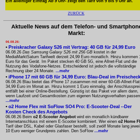
Ein alleiniger Eintrag
Ab 9 Uhr
- zeigt den Tarif von 9 bis 9 Uhr an.
ZURÜCK
Aktuelle News auf dem Telefon- und Smartphon
Markt:
06.08.26:
•
Preiskracher Galaxy S26 mit Vertrag: 40 GB für 24,99 Euro
06.08.26
Das Samsung Galaxy S26 mit 256 GB
kostet in der
MediaMarktSaturn Tarifwelt derzeit 24,99 Euro monatlich. Hinzu kommen 
Euro für das Gerät. Im Paket stecken 40 GB 5G, eine Allnet-Flat und die
Nutzung des Vodafone-Netzes. Entscheidend ist jedoch die vollständige
Rechnung über 24 Monate.
...mehr
•
iPhone 17 mit 60 GB für 34,99 Euro: Blau-Deal im Preischec
06.08.26 Blau bietet das iPhone 17 zusammen mit einer 60-GB-Allnet-Flat
34,99 Euro im Monat an. Hinzu kommt 1 Euro einmalig, der Anschlussprei
entfällt bei einer Online-Bestellung. Günstig ist das Paket vor allem dann,
wenn Laufzeit und Gesamtkosten zum eigenen Nutzungsverhalten passen
...mehr
•
o2 Home Flex mit SoFlow SO4 Pro: E-Scooter-Deal --Der
Kosten Check des Angebots
06.08.26 Beim
o2 E-Scooter Angebot
wird ein monatlich kündbarer
Internetanschluss mit einem E-Scooter kombiniert. Wer einen
o2 Home F
Tarif über DSL, Kabel oder Glasfaser bestellt, soll zwölf Monate lang jewei
10 Euro weniger Grundpreis zahlen. Den SoFlow
...mehr