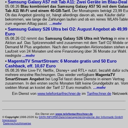
•
Samsung Galaxy A57 mit Tab A11: Zwei Geräte im Blau-Deal
05.08.26
Blau kombiniert das Samsung Galaxy A57 5G mit dem Gala
Tab A11 Wi-Fi und einem 40-GB-Tarif.
Der Monatspreis beträgt 23,99 Eu
Ob das Angebot günstig ist, hängt allerdings davon ab, was Käufer dafür
bekommen, wie lange die Zahlungen laufen und ob ein reines WLAN-Table
zum eigenen Alltag passt.
...mehr
•
Samsung Galaxy S26 Ultra bei O2: August Angebot ab 49,99
Euro
05.08.26 O2 nimmt das
Samsung Galaxy S26 Ultra mit Vertrag
in eine 
Aktion auf. Das Spitzenmodell wird zusammen mit dem Tarif O2 Mobile o
Demand M Plus angeboten. Nach den vorliegenden Aktionsdaten stehen e
Laufzeit von 24 Monaten und eine Finanzierung über 36 Monate zur Wahl.
niedrigste
...mehr
•
MagentaTV SmartStream: 6 Monate gratis und 50 Euro
Cashback, eff. 10,67 Euro
05.08.26 Wer Live-TV, Netflix, Disney+ und RTL+ nutzt, bezahlt dafür sch
mehrere einzelne Rechnungen. Das wieder verfügbare
MagentaTV
SmartStream Angebot
bei LogiTel fasst diese Dienste in einem Vertrag
zusammen. In den ersten sechs Monaten fällt keine Grundgebühr an. Vo
siebten Monat an kostet der Tarif 17 Euro monatlich.
...mehr
Ein Dienst von
www.telefontarifrechner.de
im
Tarifrechner.de
Netzwerk
Ein Dienst von
www.telefontarifrechner.de
©
Copyright
1998-2026 by
DATA INFORM-Datenmanagementsysteme der Informatik GmbH
Impressum
Datenschutzhinweise