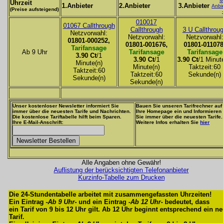
M
Uhrzeit
1.Anbieter
2.Anbieter
3.Anbieter
Anbi
(Preise aufsteigend)
010017
01067 Callthrough
Callthrough
3 U Callthrou
Netzvorwahl:
Netzvorwahl:
Netzvorwahl
01801-000252,
01801-001676,
01801-011078
Tarifansage
Ab 9 Uhr
Tarifansage
Tarifansage
3.90 Ct
/1
3.90 Ct
/1
3.90 Ct
/1 Minut
Minute(n)
Minute(n)
Taktzeit:60
Taktzeit:60
Taktzeit:60
Sekunde(n)
Sekunde(n)
Sekunde(n)
Unser kostenloser Newsletter informiert Sie
Bauen Sie unseren Tarifrechner auf
immer über die neuesten Tarife und Nachrichten.
Ihre Homepage ein und Informieren
Die kostenlose Tariftabelle hilft beim Sparen.
Sie immer über die neuesten Tarife.
Ihre E-Mail-Anschrift:
Weitere Infos erhalten Sie
hier
Alle Angaben ohne Gewähr!
Auflistung der berücksichtigten Telefonanbieter
Kurzinfo-Tabelle zum Drucken
Die 24-Stundentabelle arbeitet mit zusammengefassten Uhrzeiten!
Ein Eintrag -
Ab 9 Uhr
- und ein Eintrag -
Ab 12 Uhr
- bedeutet, dass
ein Tarif von 9 bis 12 Uhr gilt. Ab 12 Uhr beginnt entsprechend ein n
Tarif.