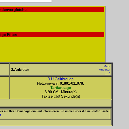
ndenvergleiche!
ige Filter:
Mehr
3.Anbieter
Anbieter
---->
3 U Callthrough
Netzvorwahl:
01801-011078,
Tarifansage
3.90 Ct
/1 Minute(n)
Taktzeit:60 Sekunde(n)
er auf Ihre Homepage ein und Informieren Sie immer über die neuesten Tarife.
r