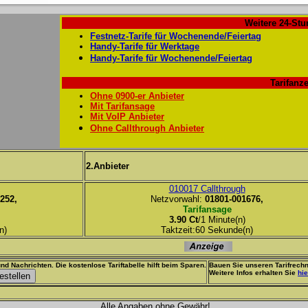
Weitere 24-Stu
Festnetz-Tarife für Wochenende/Feiertag
Handy-Tarife für Werktage
Handy-Tarife für Wochenende/Feiertag
Tarifanze
Ohne 0900-er Anbieter
Mit Tarifansage
Mit VoIP Anbieter
Ohne Callthrough Anbieter
2.Anbieter
010017 Callthrough
252,
Netzvorwahl:
01801-001676,
Tarifansage
3.90 Ct
/1 Minute(n)
n)
Taktzeit:60 Sekunde(n)
nd Nachrichten. Die kostenlose Tariftabelle hilft beim Sparen.
Bauen Sie unseren Tarifrechn
Weitere Infos erhalten Sie
hie
Alle Angaben ohne Gewähr!