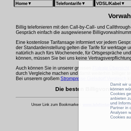
Home
▼
Telefontarife
▼
VDSL/Kabel
▼
Vorwahl
Billig telefonieren mit den Call-by-Call- und Callthrou
Gespräch einfach die ausgewiesene Billigvorwahlnumme
Eine kostenlose Tarifansage informiert vor jedem Gespr
der Standardeinstellung gelten die Tarife für werktage 
natürlich auch fürs Wochenende, für Ortsgespräche und
können, müssen Sie bei uns keine Vertragsverpflichtu
Auch können Sie in unserer grossen
Flatrate Übersicht
durch Vergleiche machen und damit weiterhin billiger te
Bei unserem großem
Strompreise Gielsdorf Vergleich
kö
Damit wir 
Die besten Billigvorwahlen f
können wü
Cookies ge
anbieten z
und Inform
Unser Link zum Bookmarken:
www.telefontarifrechner.de
Partner in
Analysen w
Cookies au