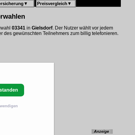
ersicherung
▼
Preisvergleich
▼
orwahlen
orwahl
03341
in
Gielsdorf
. Der Nutzer wählt vor jedem
 des gewünschten Teilnehmers zum billig telefonieren.
rstanden
twendigen