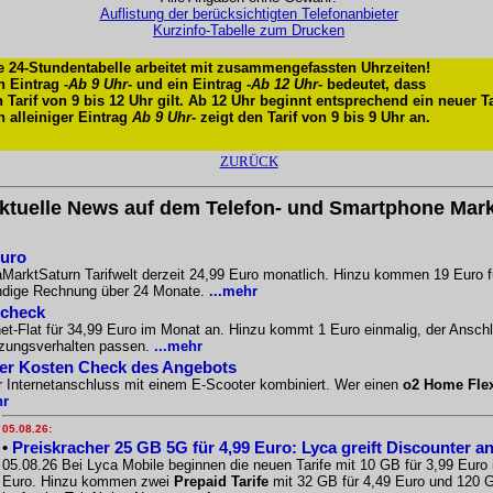
Auflistung der berücksichtigten Telefonanbieter
Kurzinfo-Tabelle zum Drucken
e 24-Stundentabelle arbeitet mit zusammengefassten Uhrzeiten!
n Eintrag -
Ab 9 Uhr
- und ein Eintrag -
Ab 12 Uhr
- bedeutet, dass
n Tarif von 9 bis 12 Uhr gilt. Ab 12 Uhr beginnt entsprechend ein neuer Ta
n alleiniger Eintrag
Ab 9 Uhr
- zeigt den Tarif von 9 bis 9 Uhr an.
ZURÜCK
ktuelle News auf dem Telefon- und Smartphone Mark
Euro
aMarktSaturn Tarifwelt derzeit 24,99 Euro monatlich. Hinzu kommen 19 Euro f
ändige Rechnung über 24 Monate.
...mehr
scheck
-Flat für 34,99 Euro im Monat an. Hinzu kommt 1 Euro einmalig, der Anschlus
tzungsverhalten passen.
...mehr
Der Kosten Check des Angebots
r Internetanschluss mit einem E-Scooter kombiniert. Wer einen
o2 Home Fle
hr
05.08.26:
•
Preiskracher 25 GB 5G für 4,99 Euro: Lyca greift Discounter a
05.08.26 Bei Lyca Mobile beginnen die neuen Tarife mit 10 GB für 3,99 Euro
Euro. Hinzu kommen zwei
Prepaid Tarife
mit 32 GB für 4,49 Euro und 120 G