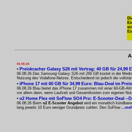
Di
Ei
ei
Ei
A
06.08.26:
•
Preiskracher Galaxy S26 mit Vertrag: 40 GB für 24,99 
06.08.26
Das Samsung Galaxy S26 mit 256 GB
kostet in der Medi
Nutzung des Vodafone-Netzes. Entscheidend ist jedoch die vollst
•
iPhone 17 mit 60 GB für 34,99 Euro: Blau-Deal im Prei
06.08.26 Blau bietet das iPhone 17 zusammen mit einer 60-GB-Allnet
vor allem dann, wenn Laufzeit und Gesamtkosten zum eigenen Nu
•
o2 Home Flex mit SoFlow SO4 Pro: E-Scooter-Deal --
06.08.26 Beim
o2 E-Scooter Angebot
wird ein monatlich kündbare
lang jeweils 10 Euro weniger Grundpreis zahlen. Den SoFlow
...me