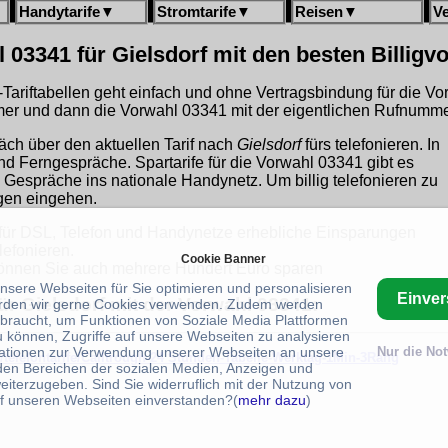
Handytarife
▼
Stromtarife
▼
Reisen
▼
V
 03341 für Gielsdorf mit den besten Billigv
gh-Tariftabellen geht einfach und ohne Vertragsbindung für die V
r und dann die Vorwahl 03341 mit der eigentlichen Rufnummer
äch über den aktuellen Tarif nach
Gielsdorf
fürs telefonieren. In
und Ferngespräche. Spartarife für die Vorwahl 03341 gibt es
 Gespräche ins nationale Handynetz. Um billig telefonieren zu
ngen eingehen.
für DSL, Telefon und Handynetze erhebliche Einsparungen
lefonieren.
Cookie Banner
nnen Sie auch mehrere Hundert Euro sparen
unsere Webseiten für Sie optimieren und personalisieren
Einve
ür Gielsdorf mit der Vorwahl 03341:
rden wir gerne Cookies verwenden. Zudem werden
braucht, um Funktionen von Soziale Media Plattformen
u können, Zugriffe auf unsere Webseiten zu analysieren
ationen zur Verwendung unserer Webseiten an unsere
Nur die No
/telefontarife/Calltrough-24 Stunden-Tabelle-Werktag-1Min-3Rang
 den Bereichen der sozialen Medien, Anzeigen und
eiterzugeben. Sind Sie widerruflich mit der Nutzung von
f unseren Webseiten einverstanden?(
mehr dazu
)