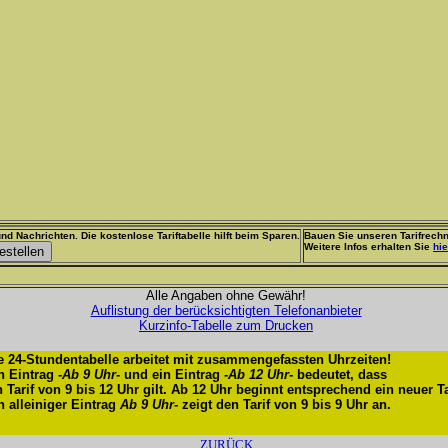
nd Nachrichten. Die kostenlose Tariftabelle hilft beim Sparen.
Bauen Sie unseren Tarifrechn
Weitere Infos erhalten Sie
hie
Alle Angaben ohne Gewähr!
Auflistung der berücksichtigten Telefonanbieter
Kurzinfo-Tabelle zum Drucken
e 24-Stundentabelle arbeitet mit zusammengefassten Uhrzeiten!
n Eintrag -
Ab 9 Uhr
- und ein Eintrag -
Ab 12 Uhr
- bedeutet, dass
n Tarif von 9 bis 12 Uhr gilt. Ab 12 Uhr beginnt entsprechend ein neuer Ta
n alleiniger Eintrag
Ab 9 Uhr
- zeigt den Tarif von 9 bis 9 Uhr an.
ZURÜCK