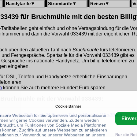
Handytarife
▼
Stromtarife
▼
Reisen
▼
V
33439 für Bruchmühle mit den besten Billi
gh-Tariftabellen geht einfach und ohne Vertragsbindung für die V
hlnummer und dann die Vorwahl 033439 mit der eigentlichen R
äch über den aktuellen Tarif nach
Bruchmühle
fürs telefonieren.
ge und Ferngespräche. Spartarife für die Vorwahl 033439 gibt es
 Gespräche ins nationale Handynetz. Um billig telefonieren zu
ngen eingehen.
für DSL, Telefon und Handynetze erhebliche Einsparungen
lefonieren.
h
können Sie auch mehrere Hundert Euro sparen
r Bruchmühle mit der Vorwahl 033439:
Cookie Banner
/telefontarife/Calltrough-24 Stunden-Tabelle-Werktag-1Min-3Rang
unsere Webseiten für Sie optimieren und personalisieren
Einve
rden wir gerne Cookies verwenden. Zudem werden
braucht, um Funktionen von Soziale Media Plattformen
u können, Zugriffe auf unsere Webseiten zu analysieren
ationen zur Verwendung unserer Webseiten an unsere
Nur die No