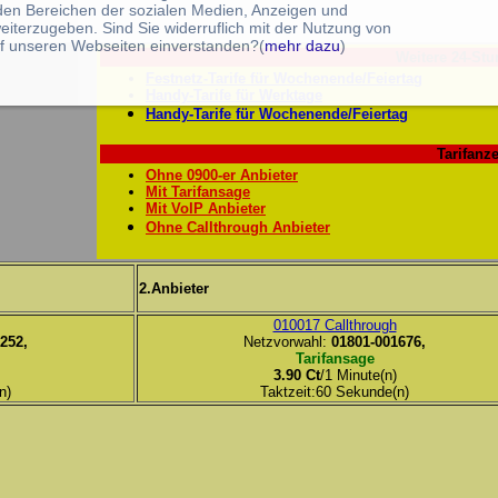
 den Bereichen der sozialen Medien, Anzeigen und
eiterzugeben. Sind Sie widerruflich mit der Nutzung von
f unseren Webseiten einverstanden?(
mehr dazu
)
Weitere 24-Stu
Festnetz-Tarife für Wochenende/Feiertag
Handy-Tarife für Werktage
Handy-Tarife für Wochenende/Feiertag
Tarifanze
Ohne 0900-er Anbieter
Mit Tarifansage
Mit VoIP Anbieter
Ohne Callthrough Anbieter
2.Anbieter
010017 Callthrough
252,
Netzvorwahl:
01801-001676,
Tarifansage
3.90 Ct
/1 Minute(n)
n)
Taktzeit:60 Sekunde(n)