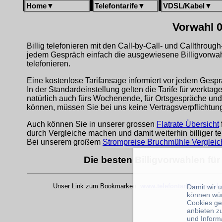
Home
▼
Telefontarife
▼
VDSL/Kabel
▼
Vorwahl 0
Billig telefonieren mit den Call-by-Call- und Callthrou
jedem Gespräch einfach die ausgewiesene Billigvorwa
telefonieren.
Eine kostenlose Tarifansage informiert vor jedem Gespr
In der Standardeinstellung gelten die Tarife für werkta
natürlich auch fürs Wochenende, für Ortsgespräche und
können, müssen Sie bei uns keine Vertragsverpflichtu
Auch können Sie in unserer grossen
Flatrate Übersicht
durch Vergleiche machen und damit weiterhin billiger te
Bei unserem großem
Strompreise Bruchmühle Vergleic
Die besten Billigvorwahlen fü
Unser Link zum Bookmarken:
www.telefontarifrechner.de
Damit wir 
können wü
Cookies ge
anbieten z
und Inform