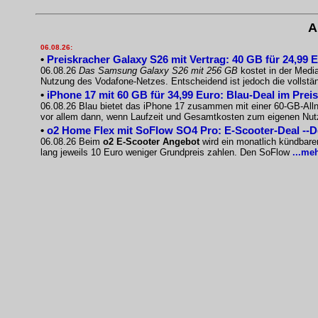
A
06.08.26:
•
Preiskracher Galaxy S26 mit Vertrag: 40 GB für 24,99 
06.08.26
Das Samsung Galaxy S26 mit 256 GB
kostet in der Medi
Nutzung des Vodafone-Netzes. Entscheidend ist jedoch die vollst
•
iPhone 17 mit 60 GB für 34,99 Euro: Blau-Deal im Prei
06.08.26 Blau bietet das iPhone 17 zusammen mit einer 60-GB-Allnet
vor allem dann, wenn Laufzeit und Gesamtkosten zum eigenen Nu
•
o2 Home Flex mit SoFlow SO4 Pro: E-Scooter-Deal --
06.08.26 Beim
o2 E-Scooter Angebot
wird ein monatlich kündbare
lang jeweils 10 Euro weniger Grundpreis zahlen. Den SoFlow
...me