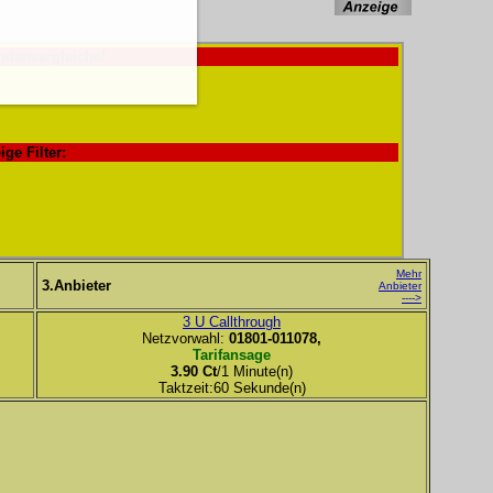
ndenvergleiche!
ige Filter:
Mehr
3.Anbieter
Anbieter
---->
3 U Callthrough
Netzvorwahl:
01801-011078,
Tarifansage
3.90 Ct
/1 Minute(n)
Taktzeit:60 Sekunde(n)