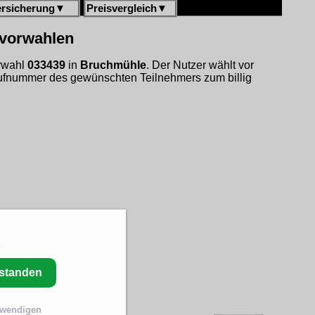
ersicherung
▼
Preisvergleich
▼
gvorwahlen
orwahl
033439
in
Bruchmühle
. Der Nutzer wählt vor
ufnummer des gewünschten Teilnehmers zum billig
rstanden
twendigen