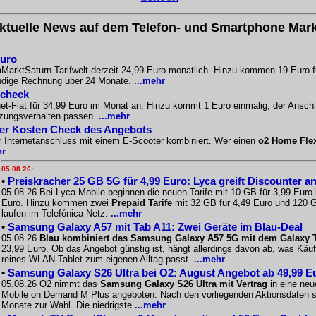
ktuelle News auf dem Telefon- und Smartphone Mark
Euro
aMarktSaturn Tarifwelt derzeit 24,99 Euro monatlich. Hinzu kommen 19 Euro f
ändige Rechnung über 24 Monate.
...mehr
scheck
-Flat für 34,99 Euro im Monat an. Hinzu kommt 1 Euro einmalig, der Anschlus
tzungsverhalten passen.
...mehr
Der Kosten Check des Angebots
r Internetanschluss mit einem E-Scooter kombiniert. Wer einen
o2 Home Fle
hr
05.08.26:
•
Preiskracher 25 GB 5G für 4,99 Euro: Lyca greift Discounter a
05.08.26 Bei Lyca Mobile beginnen die neuen Tarife mit 10 GB für 3,99 Euro
Euro. Hinzu kommen zwei
Prepaid Tarife
mit 32 GB für 4,49 Euro und 120 G
laufen im Telefónica-Netz.
...mehr
•
Samsung Galaxy A57 mit Tab A11: Zwei Geräte im Blau-Deal
05.08.26
Blau kombiniert das Samsung Galaxy A57 5G mit dem Galaxy Ta
23,99 Euro. Ob das Angebot günstig ist, hängt allerdings davon ab, was Käu
reines WLAN-Tablet zum eigenen Alltag passt.
...mehr
•
Samsung Galaxy S26 Ultra bei O2: August Angebot ab 49,99 E
05.08.26 O2 nimmt das
Samsung Galaxy S26 Ultra mit Vertrag
in eine neu
Mobile on Demand M Plus angeboten. Nach den vorliegenden Aktionsdaten st
Monate zur Wahl. Die niedrigste
...mehr