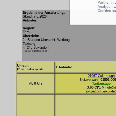
Partner in
Analysen w
Cookies au
Ergebnis der Auswertung:
Stand: 7.8.2026
Anbieter:
Region:
Fern
Übersicht:
24-Stunden Übersicht, Werktag
Taktung:
<=240 Sekunden
(Preise aufsteigend)
Uhrzeit
1.Anbieter
(Preise aufsteigend)
01067 Callthrough
Netzvorwahl:
01801-000
Ab 9 Uhr
Tarifansage
3.90 Ct
/1 Minute(n)
Taktzeit:60 Sekunde(