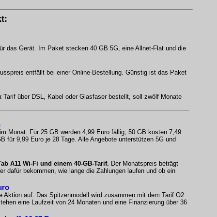
t:
ür das Gerät. Im Paket stecken 40 GB 5G, eine Allnet-Flat und die
spreis entfällt bei einer Online-Bestellung. Günstig ist das Paket
x
Tarif über DSL, Kabel oder Glasfaser bestellt, soll zwölf Monate
n
 im Monat. Für 25 GB werden 4,99 Euro fällig, 50 GB kosten 7,49
B für 9,99 Euro je 28 Tage. Alle Angebote unterstützen 5G und
b A11 Wi-Fi und einem 40-GB-Tarif.
Der Monatspreis beträgt
fer dafür bekommen, wie lange die Zahlungen laufen und ob ein
uro
e Aktion auf. Das Spitzenmodell wird zusammen mit dem Tarif O2
ehen eine Laufzeit von 24 Monaten und eine Finanzierung über 36