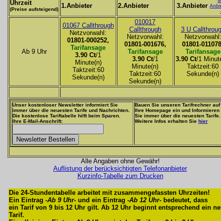
M
Uhrzeit
1.Anbieter
2.Anbieter
3.Anbieter
Anbi
(Preise aufsteigend)
010017
01067 Callthrough
Callthrough
3 U Callthrou
Netzvorwahl:
Netzvorwahl:
Netzvorwahl
01801-000252,
01801-001676,
01801-011078
Tarifansage
Ab 9 Uhr
Tarifansage
Tarifansage
3.90 Ct
/1
3.90 Ct
/1
3.90 Ct
/1 Minut
Minute(n)
Minute(n)
Taktzeit:60
Taktzeit:60
Taktzeit:60
Sekunde(n)
Sekunde(n)
Sekunde(n)
Unser kostenloser Newsletter informiert Sie
Bauen Sie unseren Tarifrechner auf
immer über die neuesten Tarife und Nachrichten.
Ihre Homepage ein und Informieren
Die kostenlose Tariftabelle hilft beim Sparen.
Sie immer über die neuesten Tarife.
Ihre E-Mail-Anschrift:
Weitere Infos erhalten Sie
hier
Alle Angaben ohne Gewähr!
Auflistung der berücksichtigten Telefonanbieter
Kurzinfo-Tabelle zum Drucken
Die 24-Stundentabelle arbeitet mit zusammengefassten Uhrzeiten!
Ein Eintrag -
Ab 9 Uhr
- und ein Eintrag -
Ab 12 Uhr
- bedeutet, dass
ein Tarif von 9 bis 12 Uhr gilt. Ab 12 Uhr beginnt entsprechend ein n
Tarif.