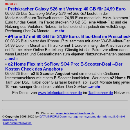
06.08.26:
•
Preiskracher Galaxy S26 mit Vertrag: 40 GB für 24,99 Euro
06.08.26
Das Samsung Galaxy S26 mit 256 GB
kostet in der
MediaMarktSaturn Tarifwelt derzeit 24,99 Euro monatlich. Hinzu kommen 
Euro für das Gerät. Im Paket stecken 40 GB 5G, eine Allnet-Flat und die
Nutzung des Vodafone-Netzes. Entscheidend ist jedoch die vollständige
Rechnung über 24 Monate.
...mehr
•
iPhone 17 mit 60 GB für 34,99 Euro: Blau-Deal im Preischec
06.08.26 Blau bietet das iPhone 17 zusammen mit einer 60-GB-Allnet-Flat
34,99 Euro im Monat an. Hinzu kommt 1 Euro einmalig, der Anschlussprei
entfällt bei einer Online-Bestellung. Günstig ist das Paket vor allem dann,
wenn Laufzeit und Gesamtkosten zum eigenen Nutzungsverhalten passen
...mehr
•
o2 Home Flex mit SoFlow SO4 Pro: E-Scooter-Deal --Der
Kosten Check des Angebots
06.08.26 Beim
o2 E-Scooter Angebot
wird ein monatlich kündbarer
Internetanschluss mit einem E-Scooter kombiniert. Wer einen
o2 Home F
Tarif über DSL, Kabel oder Glasfaser bestellt, soll zwölf Monate lang jewei
10 Euro weniger Grundpreis zahlen. Den SoFlow
...mehr
Ein Dienst von
www.telefontarifrechner.de
im
Tarifrechner.de
Netzwerk
Ein Dienst von
www.telefontarifrechner.de
©
Copyright
1998-2026 by
DATA INFORM-Datenmanagementsysteme der Informatik GmbH
Impressum
Datenschutzhinweise