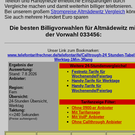
Telefon und Handynetze erhebliche Einsparungen durch
Vergleiche machen und damit weiterhin billiger telefonieren.
Bei unserem großem
Strompreise Altmädewitz Vergleich
kön
Sie auch mehrere Hundert Euro sparen
Die besten Billigvorwahlen für Altmädewitz mi
der Vorwahl 033456:
Unser Link zum Bookmarken:
www.telefontarifrechner.de/telefontarife/Calltrough-24 Stunden-Tabel
Werktag-1Min-3Rang
Ergebnis der
Weitere 24-Stundenvergleiche!
Auswertung:
Festnetz-Tarife für
Stand: 7.8.2026
Wochenende/Feiertag
Anbieter:
Handy-Tarife für Werktage
Handy-Tarife für
Region:
Wochenende/Feiertag
Fern
Übersicht:
24-Stunden Übersicht,
Tarifanzeige Filter:
Werktag
Ohne 0900-er Anbieter
Taktung:
Mit Tarifansage
<=240 Sekunden
Mit VoIP Anbieter
(Preise aufsteigend)
Ohne Callthrough Anbieter