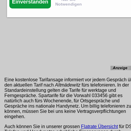
Einverstanden
Notwendigen
Eine kostenlose Tarifansage informiert vor jedem Gespräch ü
den aktuellen Tarif nach
Altmädewitz
fürs telefonieren. In der
Standardeinstellung gelten die Tarife für werktage und
Ferngespräche. Spartarife für die Vorwahl 033456 gibt es
natürlich auch fürs Wochenende, für Ortsgespräche und
Gespräche ins nationale Handynetz. Um billig telefonieren z
können, müssen Sie bei uns keine Vertragsverpflichtungen
eingehen.
Auch können Sie in unserer grossen
Flatrate Übersicht
für D