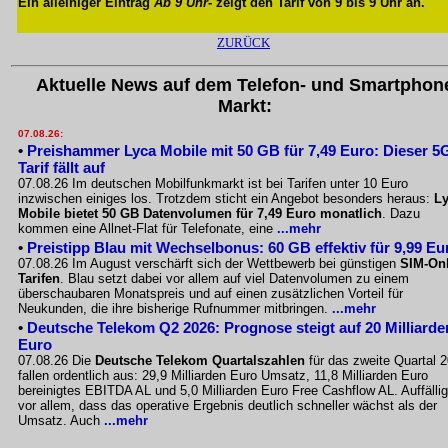
Ein alleiniger Eintrag
Ab 9 Uhr
- zeigt den Tarif von 9 bis 9 Uhr an.
ZURÜCK
Aktuelle News auf dem Telefon- und Smartphon
Markt:
07.08.26:
•
Preishammer Lyca Mobile mit 50 GB für 7,49 Euro: Dieser 5
Tarif fällt auf
07.08.26 Im deutschen Mobilfunkmarkt ist bei Tarifen unter 10 Euro
inzwischen einiges los. Trotzdem sticht ein Angebot besonders heraus:
L
Mobile bietet 50 GB Datenvolumen für 7,49 Euro monatlich
. Dazu
kommen eine Allnet-Flat für Telefonate, eine
...mehr
•
Preistipp Blau mit Wechselbonus: 60 GB effektiv für 9,99 Eu
07.08.26 Im August verschärft sich der Wettbewerb bei günstigen
SIM-Onl
Tarifen
. Blau setzt dabei vor allem auf viel Datenvolumen zu einem
überschaubaren Monatspreis und auf einen zusätzlichen Vorteil für
Neukunden, die ihre bisherige Rufnummer mitbringen.
...mehr
•
Deutsche Telekom Q2 2026: Prognose steigt auf 20 Milliarde
Euro
07.08.26 Die
Deutsche Telekom Quartalszahlen
für das zweite Quartal 
fallen ordentlich aus: 29,9 Milliarden Euro Umsatz, 11,8 Milliarden Euro
bereinigtes EBITDA AL und 5,0 Milliarden Euro Free Cashflow AL. Auffällig
vor allem, dass das operative Ergebnis deutlich schneller wächst als der
Umsatz. Auch
...mehr