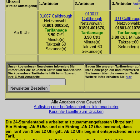
M
Uhrzeit
1.Anbieter
2.Anbieter
3.Anbieter
Anbi
(Preise aufsteigend)
010017
01067 Callthrough
Callthrough
3 U Callthrou
Netzvorwahl:
Netzvorwahl:
Netzvorwahl
01801-000252,
01801-001676,
01801-011078
Tarifansage
Ab 9 Uhr
Tarifansage
Tarifansage
3.90 Ct
/1
3.90 Ct
/1
3.90 Ct
/1 Minut
Minute(n)
Minute(n)
Taktzeit:60
Taktzeit:60
Taktzeit:60
Sekunde(n)
Sekunde(n)
Sekunde(n)
Unser kostenloser Newsletter informiert Sie
Bauen Sie unseren Tarifrechner auf
immer über die neuesten Tarife und Nachrichten.
Ihre Homepage ein und Informieren
Die kostenlose Tariftabelle hilft beim Sparen.
Sie immer über die neuesten Tarife.
Ihre E-Mail-Anschrift:
Weitere Infos erhalten Sie
hier
Alle Angaben ohne Gewähr!
Auflistung der berücksichtigten Telefonanbieter
Kurzinfo-Tabelle zum Drucken
Die 24-Stundentabelle arbeitet mit zusammengefassten Uhrzeiten!
Ein Eintrag -
Ab 9 Uhr
- und ein Eintrag -
Ab 12 Uhr
- bedeutet, dass
ein Tarif von 9 bis 12 Uhr gilt. Ab 12 Uhr beginnt entsprechend ein n
Tarif.