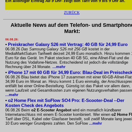
Ein alleiniger Eintrag
Ab 9 Uhr
- zeigt den Tarif von 9 bis 9 Uhr an.
ZURÜCK
Aktuelle News auf dem Telefon- und Smartphon
Markt:
06.08.26:
•
Preiskracher Galaxy S26 mit Vertrag: 40 GB für 24,99 Euro
06.08.26
Das Samsung Galaxy S26 mit 256 GB
kostet in der
MediaMarktSaturn Tarifwelt derzeit 24,99 Euro monatlich. Hinzu kommen 
Euro für das Gerät. Im Paket stecken 40 GB 5G, eine Allnet-Flat und die
Nutzung des Vodafone-Netzes. Entscheidend ist jedoch die vollständige
Rechnung über 24 Monate.
...mehr
•
iPhone 17 mit 60 GB für 34,99 Euro: Blau-Deal im Preischec
06.08.26 Blau bietet das iPhone 17 zusammen mit einer 60-GB-Allnet-Flat
34,99 Euro im Monat an. Hinzu kommt 1 Euro einmalig, der Anschlussprei
entfällt bei einer Online-Bestellung. Günstig ist das Paket vor allem dann,
wenn Laufzeit und Gesamtkosten zum eigenen Nutzungsverhalten passen
...mehr
•
o2 Home Flex mit SoFlow SO4 Pro: E-Scooter-Deal --Der
Kosten Check des Angebots
06.08.26 Beim
o2 E-Scooter Angebot
wird ein monatlich kündbarer
Internetanschluss mit einem E-Scooter kombiniert. Wer einen
o2 Home F
Tarif über DSL, Kabel oder Glasfaser bestellt, soll zwölf Monate lang jewei
10 Euro weniger Grundpreis zahlen. Den SoFlow
...mehr