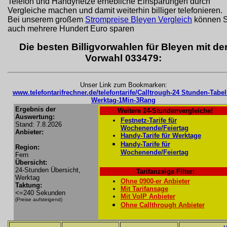
Telefon und Handynetze erhebliche Einsparungen durch
Vergleiche machen und damit weiterhin billiger telefonieren.
Bei unserem großem
Strompreise Bleyen Vergleich
können S
auch mehrere Hundert Euro sparen
Die besten Billigvorwahlen für Bleyen mit de
Vorwahl 033479:
Unser Link zum Bookmarken:
www.telefontarifrechner.de/telefontarife/Calltrough-24 Stunden-Tabel
Werktag-1Min-3Rang
Ergebnis der
Weitere 24-Stundenvergleiche!
Auswertung:
Festnetz-Tarife für
Stand: 7.8.2026
Wochenende/Feiertag
Anbieter:
Handy-Tarife für Werktage
Handy-Tarife für
Region:
Wochenende/Feiertag
Fern
Übersicht:
24-Stunden Übersicht,
Tarifanzeige Filter:
Werktag
Ohne 0900-er Anbieter
Taktung:
Mit Tarifansage
<=240 Sekunden
Mit VoIP Anbieter
(Preise aufsteigend)
Ohne Callthrough Anbieter