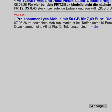
•
FRITZ!Box 7690 und 7590: Neues Labor-Update bringt
08.08.26
Für vier beliebte FRITZ!Box-Modelle steht die nächste 
FRITZ!OS 8.40
steckt die laufende Entwicklung von FRITZ!OS 8.50.
07.08.26:
•
Preishammer Lyca Mobile mit 50 GB für 7,49 Euro: Diese
07.08.26 Im deutschen Mobilfunkmarkt ist bei Tarifen unter 10 Eur
Dazu kommen eine Allnet-Flat für Telefonate, eine
...mehr