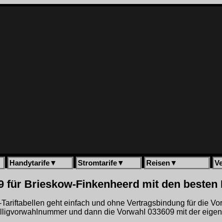
Handytarife
▼
Stromtarife
▼
Reisen
▼
V
 für Brieskow-Finkenheerd mit den besten 
gh-Tariftabellen geht einfach und ohne Vertragsbindung für die V
illigvorwahlnummer und dann die Vorwahl 033609 mit der eig