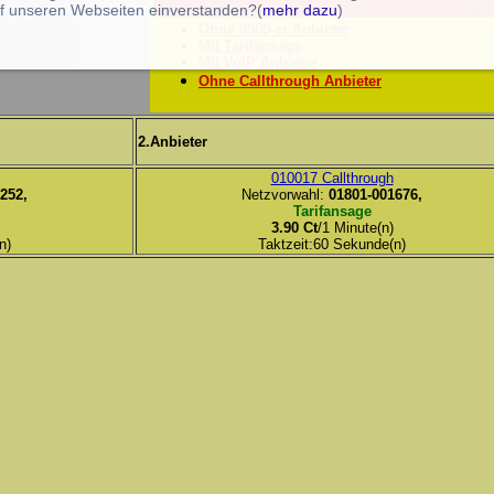
Tarif
f unseren Webseiten einverstanden?(
mehr dazu
)
Ohne 0900-er Anbieter
Mit Tarifansage
Mit VoIP Anbieter
Ohne Callthrough Anbieter
2.Anbieter
010017 Callthrough
252,
Netzvorwahl:
01801-001676,
Tarifansage
3.90 Ct
/1 Minute(n)
n)
Taktzeit:60 Sekunde(n)