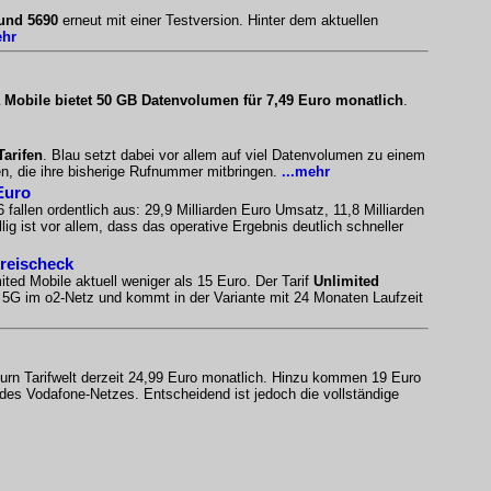
 und 5690
erneut mit einer Testversion. Hinter dem aktuellen
ehr
 Mobile bietet 50 GB Datenvolumen für 7,49 Euro monatlich
.
Tarifen
. Blau setzt dabei vor allem auf viel Datenvolumen zu einem
n, die ihre bisherige Rufnummer mitbringen.
...mehr
Euro
 fallen ordentlich aus: 29,9 Milliarden Euro Umsatz, 11,8 Milliarden
ig ist vor allem, dass das operative Ergebnis deutlich schneller
Preischeck
ited Mobile aktuell weniger als 15 Euro. Der Tarif
Unlimited
es 5G im o2-Netz und kommt in der Variante mit 24 Monaten Laufzeit
urn Tarifwelt derzeit 24,99 Euro monatlich. Hinzu kommen 19 Euro
 des Vodafone-Netzes. Entscheidend ist jedoch die vollständige