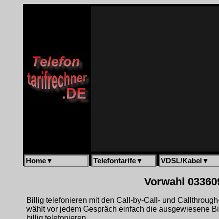
Home
▼
Telefontarife
▼
VDSL/Kabel
▼
Vorwahl 033609
Billig telefonieren mit den Call-by-Call- und Callthrou
wählt vor jedem Gespräch einfach die ausgewiesene B
billig telefonieren.