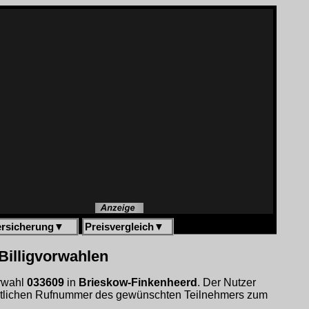
ersicherung
▼
Preisvergleich
▼
Billigvorwahlen
orwahl
033609
in
Brieskow-Finkenheerd
. Der Nutzer
entlichen Rufnummer des gewünschten Teilnehmers zum