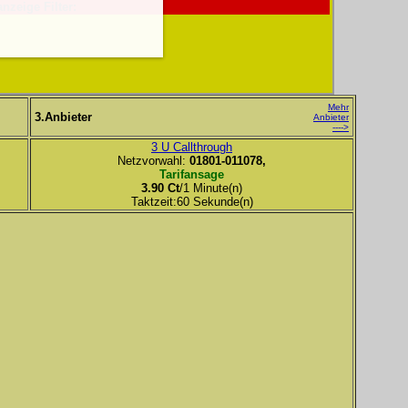
anzeige Filter:
Mehr
3.Anbieter
Anbieter
---->
3 U Callthrough
Netzvorwahl:
01801-011078,
Tarifansage
3.90 Ct
/1 Minute(n)
Taktzeit:60 Sekunde(n)