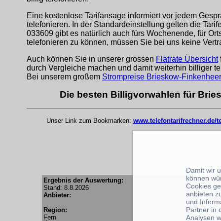
Eine kostenlose Tarifansage informiert vor jedem Gespr
telefonieren. In der Standardeinstellung gelten die Tari
033609 gibt es natürlich auch fürs Wochenende, für Or
telefonieren zu können, müssen Sie bei uns keine Vert
Auch können Sie in unserer grossen
Flatrate Übersicht
durch Vergleiche machen und damit weiterhin billiger te
Bei unserem großem
Strompreise Brieskow-Finkenheer
Die besten Billigvorwahlen für Bri
Unser Link zum Bookmarken:
www.telefontarifrechner.de/
Damit wir 
können wü
Ergebnis der Auswertung:
Cookies ge
Stand: 8.8.2026
anbieten z
Anbieter:
und Inform
Partner in
Region:
Analysen w
Fern