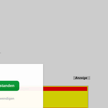
rstanden
-Stundenvergleiche!
twendigen