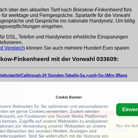
äch über den aktuellen Tarif nach
Brieskow-Finkenheerd
fürs
fe für werktage und Ferngespräche. Spartarife für die Vorwahl
tsgespräche und Gespräche ins nationale Handynetz. Um billig
ragsverpflichtungen eingehen.
für DSL, Telefon und Handynetze erhebliche Einsparungen
lefonieren.
d Vergleich
können Sie auch mehrere Hundert Euro sparen
eskow-Finkenheerd mit der Vorwahl 033609:
telefontarife/Calltrough-24 Stunden-Tabelle-Sa.+und+So-1Min-3Rang
Cookie Banner
unsere Webseiten für Sie optimieren und personalisieren
Einve
rden wir gerne Cookies verwenden. Zudem werden
Weitere 24
braucht, um Funktionen von Soziale Media Plattformen
Festnetz-Tarife für Werktage
u können, Zugriffe auf unsere Webseiten zu analysieren
Handy-Tarife für Werktage
ationen zur Verwendung unserer Webseiten an unsere
Nur die No
Handy-Tarife für Wochenende/Feiertag
 den Bereichen der sozialen Medien, Anzeigen und
eiterzugeben. Sind Sie widerruflich mit der Nutzung von