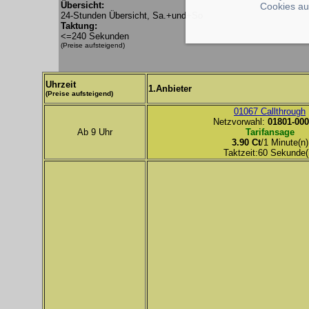
Übersicht:
Cookies au
24-Stunden Übersicht, Sa.+und+So
Taktung:
<=240 Sekunden
(Preise aufsteigend)
Uhrzeit
1.Anbieter
(Preise aufsteigend)
01067 Callthrough
Netzvorwahl:
01801-000
Ab 9 Uhr
Tarifansage
3.90 Ct
/1 Minute(n)
Taktzeit:60 Sekunde(