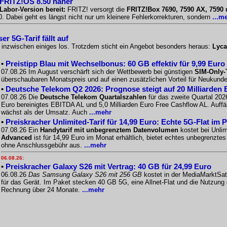
 FRITZ!OS 8.50 näher
Labor-Version bereit:
FRITZ! versorgt die
FRITZ!Box 7690, 7590 AX, 7590
 Dabei geht es längst nicht nur um kleinere Fehlerkorrekturen, sondern
...m
r 5G-Tarif fällt auf
o inzwischen einiges los. Trotzdem sticht ein Angebot besonders heraus:
Lyca
•
Preistipp Blau mit Wechselbonus: 60 GB effektiv für 9,99 Euro
07.08.26 Im August verschärft sich der Wettbewerb bei günstigen
SIM-Only-
überschaubaren Monatspreis und auf einen zusätzlichen Vorteil für Neukunde
•
Deutsche Telekom Q2 2026: Prognose steigt auf 20 Milliarden 
07.08.26 Die
Deutsche Telekom Quartalszahlen
für das zweite Quartal 2026
Euro bereinigtes EBITDA AL und 5,0 Milliarden Euro Free Cashflow AL. Auffäll
wächst als der Umsatz. Auch
...mehr
•
Preiskracher Unlimited-Tarif für 14,99 Euro: Echte 5G-Flat im 
07.08.26 Ein
Handytarif mit unbegrenztem Datenvolumen
kostet bei Unlim
Advanced
ist für 14,99 Euro im Monat erhältlich, bietet echtes unbegrenzt
ohne Anschlussgebühr aus.
...mehr
06.08.26:
•
Preiskracher Galaxy S26 mit Vertrag: 40 GB für 24,99 Euro
06.08.26
Das Samsung Galaxy S26 mit 256 GB
kostet in der MediaMarktSat
für das Gerät. Im Paket stecken 40 GB 5G, eine Allnet-Flat und die Nutzung
Rechnung über 24 Monate.
...mehr