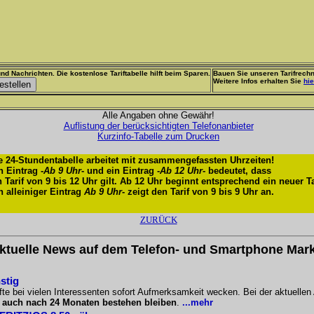
nd Nachrichten. Die kostenlose Tariftabelle hilft beim Sparen.
Bauen Sie unseren Tarifrechn
Weitere Infos erhalten Sie
hie
Alle Angaben ohne Gewähr!
Auflistung der berücksichtigten Telefonanbieter
Kurzinfo-Tabelle zum Drucken
e 24-Stundentabelle arbeitet mit zusammengefassten Uhrzeiten!
n Eintrag -
Ab 9 Uhr
- und ein Eintrag -
Ab 12 Uhr
- bedeutet, dass
n Tarif von 9 bis 12 Uhr gilt. Ab 12 Uhr beginnt entsprechend ein neuer Ta
n alleiniger Eintrag
Ab 9 Uhr
- zeigt den Tarif von 9 bis 9 Uhr an.
ZURÜCK
ktuelle News auf dem Telefon- und Smartphone Mark
stig
te bei vielen Interessenten sofort Aufmerksamkeit wecken. Bei der aktuellen
l
auch nach 24 Monaten bestehen bleiben
.
...mehr