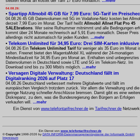
siebten Monat an kostet der Tarif 17 Euro monatlich.
...mehr
04.08.26:
•
Spartipp Allmobil 45 GB für 7,99 Euro: 5G-Tarif im Preische
04.08.26 45 GB Datenvolumen mit 5G im Vodafone-Netz kosten bei Allmob
derzeit 7,99 Euro im Monat. Der Tarif heißt
Allmobil Allnet Flat Pro 45
SALEbrations
. Wer seine Rufnummer mitnimmt und alle Bedingungen erfü
kommt über 24 Monate rechnerisch auf 5,91 Euro monatlich. Dieser Preis g
allerdings nicht automatisch für jeden Kunden.
...mehr
•
Telekom Unlimited für 34,95 Euro: Drei SIM-Karten inklusive
04.08.26 Ein
Telekom Unlimited Tarif
für weniger als 35 Euro im Monat i
selten. Freenet bietet den MagentaMobil XL während der 24-monatigen
Mindestlaufzeit für 34,95 Euro pro Monat an. Enthalten sind unbegrenztes
Datenvolumen in Deutschland sowie LTE und 5G im Telekom-Netz. Im
Download sind bis zu 300 Mbit/s möglich.
...mehr
•
Versagen Digitale Verwaltung: Deutschland fällt im
Digitalranking 2026 auf Platz 17
04.08.26 Deutschland verbessert mehrere Digitalwerte und fällt im
europäischen Vergleich trotzdem zurück. Vor allem die Verwaltung und die
geringe Nutzung schneller Anschlüsse bremsen. Damit gibt es eine weiter
Diskrepanz, zu dem, was die Bundesregierung den Bürgern an Erfolgen
verkaufen will.
...mehr
Ein Dienst von
www.telefontarifrechner.de
im
Tarifrechner.de
Netzwerk
Ein Dienst von
www.telefontarifrechner.de
©
Copyright
1998-2026 by
DATA INFORM-Datenmanagementsysteme der Informatik GmbH
Impressum