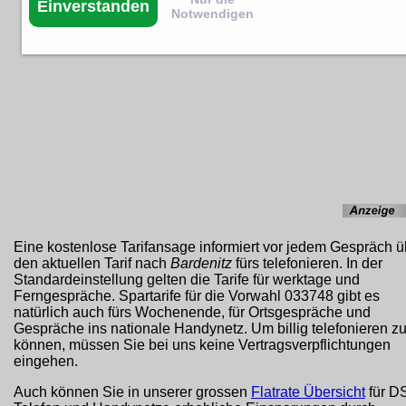
Einverstanden
Notwendigen
Eine kostenlose Tarifansage informiert vor jedem Gespräch ü
den aktuellen Tarif nach
Bardenitz
fürs telefonieren. In der
Standardeinstellung gelten die Tarife für werktage und
Ferngespräche. Spartarife für die Vorwahl 033748 gibt es
natürlich auch fürs Wochenende, für Ortsgespräche und
Gespräche ins nationale Handynetz. Um billig telefonieren z
können, müssen Sie bei uns keine Vertragsverpflichtungen
eingehen.
Auch können Sie in unserer grossen
Flatrate Übersicht
für D