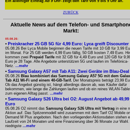
Ein alleiniger Eintrag
Ab 9 Uhr
- zeigt den Tarif von 9 bis 9 Uhr an.
ZURÜCK
Aktuelle News auf dem Telefon- und Smartphon
Markt:
05.08.26:
•
Preiskracher 25 GB 5G für 4,99 Euro: Lyca greift Discounter
05.08.26 Bei Lyca Mobile beginnen die neuen Tarife mit 10 GB für 3,99 Eu
im Monat. Für 25 GB werden 4,99 Euro fällig, 50 GB kosten 7,49 Euro. Hi
kommen zwei
Prepaid Tarife
mit 32 GB für 4,49 Euro und 120 GB für 9,9
Euro je 28 Tage. Alle Angebote unterstützen 5G und laufen im Telefónica-
Netz.
...mehr
•
Samsung Galaxy A57 mit Tab A11: Zwei Geräte im Blau-Deal
05.08.26
Blau kombiniert das Samsung Galaxy A57 5G mit dem Gala
Tab A11 Wi-Fi und einem 40-GB-Tarif.
Der Monatspreis beträgt 23,99 Eu
Ob das Angebot günstig ist, hängt allerdings davon ab, was Käufer dafür
bekommen, wie lange die Zahlungen laufen und ob ein reines WLAN-Table
zum eigenen Alltag passt.
...mehr
•
Samsung Galaxy S26 Ultra bei O2: August Angebot ab 49,99
Euro
05.08.26 O2 nimmt das
Samsung Galaxy S26 Ultra mit Vertrag
in eine 
Aktion auf. Das Spitzenmodell wird zusammen mit dem Tarif O2 Mobile o
Demand M Plus angeboten. Nach den vorliegenden Aktionsdaten stehen e
Laufzeit von 24 Monaten und eine Finanzierung über 36 Monate zur Wahl.
niedrigste
...mehr