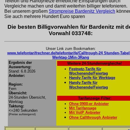
Telefon und Handynetze erhebliche Einsparungen durch
Vergleiche machen und damit weiterhin billiger telefonieren.
Bei unserem großem
Strompreise Bardenitz Vergleich
könne
Sie auch mehrere Hundert Euro sparen
Die besten Billigvorwahlen für Bardenitz mit d
Vorwahl 033748:
Unser Link zum Bookmarken:
www.telefontarifrechner.de/telefontarife/Calltrough-24 Stunden-Tabel
Werktag-1Min-3Rang
Ergebnis der
Weitere 24-Stundenvergleiche!
Auswertung:
Festnetz-Tarife für
Stand: 6.8.2026
Wochenende/Feiertag
Anbieter:
Handy-Tarife für Werktage
Handy-Tarife für
Region:
Wochenende/Feiertag
Fern
Übersicht:
24-Stunden Übersicht,
Tarifanzeige Filter:
Werktag
Ohne 0900-er Anbieter
Taktung:
Mit Tarifansage
<=240 Sekunden
Mit VoIP Anbieter
(Preise aufsteigend)
Ohne Callthrough Anbieter