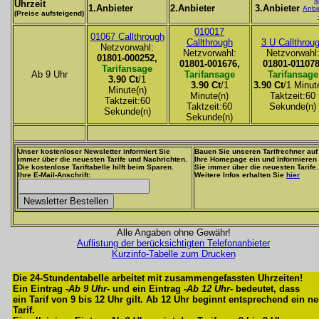
M
Uhrzeit
1.Anbieter
2.Anbieter
3.Anbieter
Anbi
(Preise aufsteigend)
010017
01067 Callthrough
Callthrough
3 U Callthrou
Netzvorwahl:
Netzvorwahl:
Netzvorwahl
01801-000252,
01801-001676,
01801-011078
Tarifansage
Ab 9 Uhr
Tarifansage
Tarifansage
3.90 Ct
/1
3.90 Ct
/1
3.90 Ct
/1 Minut
Minute(n)
Minute(n)
Taktzeit:60
Taktzeit:60
Taktzeit:60
Sekunde(n)
Sekunde(n)
Sekunde(n)
Unser kostenloser Newsletter informiert Sie
Bauen Sie unseren Tarifrechner auf
immer über die neuesten Tarife und Nachrichten.
Ihre Homepage ein und Informieren
Die kostenlose Tariftabelle hilft beim Sparen.
Sie immer über die neuesten Tarife.
Ihre E-Mail-Anschrift:
Weitere Infos erhalten Sie
hier
Alle Angaben ohne Gewähr!
Auflistung der berücksichtigten Telefonanbieter
Kurzinfo-Tabelle zum Drucken
Die 24-Stundentabelle arbeitet mit zusammengefassten Uhrzeiten!
Ein Eintrag -
Ab 9 Uhr
- und ein Eintrag -
Ab 12 Uhr
- bedeutet, dass
ein Tarif von 9 bis 12 Uhr gilt. Ab 12 Uhr beginnt entsprechend ein n
Tarif.