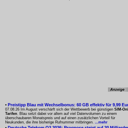
•
Preistipp Blau mit Wechselbonus: 60 GB effektiv für 9,99 Eu
07.08.26 Im August verschärft sich der Wettbewerb bei günstigen
SIM-Onl
Tarifen
. Blau setzt dabei vor allem auf viel Datenvolumen zu einem
überschaubaren Monatspreis und auf einen zusätzlichen Vorteil für
Neukunden, die ihre bisherige Rufnummer mitbringen.
...mehr
•
Deutsche Telekom Q2 2026: Prognose steigt auf 20 Milliarde