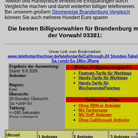
Telefon und Handynetze erhebliche Einsparungen durch
Vergleiche machen und damit weiterhin billiger telefonieren.
Bei unserem großem
Strompreise Brandenburg Vergleich
können Sie auch mehrere Hundert Euro sparen
Die besten Billigvorwahlen für Brandenburg m
der Vorwahl 03381:
Unser Link zum Bookmarken:
www.telefontarifrechner.de/telefontarife/Calltrough-24 Stunden-Tabel
Sa.+und+So-1Min-3Rang
Ergebnis der Auswertung:
Weitere 24-Stundenvergleiche!
Stand: 8.8.2026
Festnetz-Tarife für Werktage
Anbieter:
Handy-Tarife für Werktage
Handy-Tarife für
Region:
Wochenende/Feiertag
Fern
Übersicht:
24-Stunden Übersicht,
Tarifanzeige Filter:
Sa.+und+So
Ohne 0900-er Anbieter
Taktung:
Mit Tarifansage
<=240 Sekunden
Mit VoIP Anbieter
(Preise aufsteigend)
Ohne Callthrough Anbieter
M
Uhrzeit
1.Anbieter
2.Anbieter
3.Anbieter
Anbi