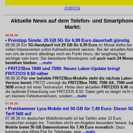
ZURÜCK
Aktuelle News auf dem Telefon- und Smartphon
Markt:
08.08.26:
•
Preistipp Simde: 25 GB 5G für 6,99 Euro dauerhaft günstig
08.08.26 Ein
5G-Handytarif mit 25 GB für 6,99 Euro
im Monat dürfte bei
vielen Interessenten sofort Aufmerksamkeit wecken. Bei der aktuellen Akt
von sim.de kommt allerdings noch ein Punkt hinzu, der langfristig fast
wichtiger sein kann: Der beworbene Monatspreis soll
auch nach 24 Mona
bestehen bleiben
.
...mehr
•
FRITZ!Box 7690 und 7590: Neues Labor-Update bringt
FRITZ!OS 8.50 näher
08.08.26
Für vier beliebte FRITZ!Box-Modelle steht die nächste Labor-
Version bereit:
FRITZ! versorgt die
FRITZ!Box 7690, 7590 AX, 7590 und
5690
erneut mit einer Testversion. Hinter dem aktuellen
FRITZ!OS 8.40
st
die laufende Entwicklung von FRITZ!OS 8.50. Dabei geht es längst nicht 
um kleinere Fehlerkorrekturen, sondern
...mehr
07.08.26:
•
Preishammer Lyca Mobile mit 50 GB für 7,49 Euro: Dieser 5
Tarif fällt auf
07.08.26 Im deutschen Mobilfunkmarkt ist bei Tarifen unter 10 Euro
inzwischen einiges los. Trotzdem sticht ein Angebot besonders heraus:
L
Mobile bietet 50 GB Datenvolumen für 7,49 Euro monatlich
. Dazu
kommen eine Allnet-Flat für Telefonate, eine
...mehr