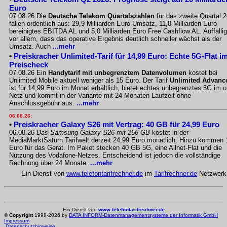
Euro
07.08.26 Die
Deutsche Telekom Quartalszahlen
für das zweite Quartal 
fallen ordentlich aus: 29,9 Milliarden Euro Umsatz, 11,8 Milliarden Euro
bereinigtes EBITDA AL und 5,0 Milliarden Euro Free Cashflow AL. Auffällig
vor allem, dass das operative Ergebnis deutlich schneller wächst als der
Umsatz. Auch
...mehr
•
Preiskracher Unlimited-Tarif für 14,99 Euro: Echte 5G-Flat i
Preischeck
07.08.26 Ein
Handytarif mit unbegrenztem Datenvolumen
kostet bei
Unlimited Mobile aktuell weniger als 15 Euro. Der Tarif
Unlimited Advanc
ist für 14,99 Euro im Monat erhältlich, bietet echtes unbegrenztes 5G im o
Netz und kommt in der Variante mit 24 Monaten Laufzeit ohne
Anschlussgebühr aus.
...mehr
06.08.26:
•
Preiskracher Galaxy S26 mit Vertrag: 40 GB für 24,99 Euro
06.08.26
Das Samsung Galaxy S26 mit 256 GB
kostet in der
MediaMarktSaturn Tarifwelt derzeit 24,99 Euro monatlich. Hinzu kommen 
Euro für das Gerät. Im Paket stecken 40 GB 5G, eine Allnet-Flat und die
Nutzung des Vodafone-Netzes. Entscheidend ist jedoch die vollständige
Rechnung über 24 Monate.
...mehr
Ein Dienst von
www.telefontarifrechner.de
im
Tarifrechner.de
Netzwerk
Ein Dienst von
www.telefontarifrechner.de
©
Copyright
1998-2026 by
DATA INFORM-Datenmanagementsysteme der Informatik GmbH
Impressum
Datenschutzhinweise