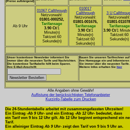
(Preise aufsteigend)
010017
01067 Callthrough
Callthrough
3 U Callthrou
Netzvorwahl:
Netzvorwahl:
Netzvorwahl
01801-000252,
01801-001676,
01801-011078
Tarifansage
Ab 9 Uhr
Tarifansage
Tarifansage
3.90 Ct
/1
3.90 Ct
/1
3.90 Ct
/1 Minut
Minute(n)
Minute(n)
Taktzeit:60
Taktzeit:60
Taktzeit:60
Sekunde(n)
Sekunde(n)
Sekunde(n)
Unser kostenloser Newsletter informiert Sie
Bauen Sie unseren Tarifrechner auf
immer über die neuesten Tarife und Nachrichten.
Ihre Homepage ein und Informieren
Die kostenlose Tariftabelle hilft beim Sparen.
Sie immer über die neuesten Tarife.
Ihre E-Mail-Anschrift:
Weitere Infos erhalten Sie
hier
Alle Angaben ohne Gewähr!
Auflistung der berücksichtigten Telefonanbieter
Kurzinfo-Tabelle zum Drucken
Die 24-Stundentabelle arbeitet mit zusammengefassten Uhrzeiten!
Ein Eintrag -
Ab 9 Uhr
- und ein Eintrag -
Ab 12 Uhr
- bedeutet, dass
ein Tarif von 9 bis 12 Uhr gilt. Ab 12 Uhr beginnt entsprechend ein n
Tarif.
Ein alleiniger Eintrag
Ab 9 Uhr
- zeigt den Tarif von 9 bis 9 Uhr an.