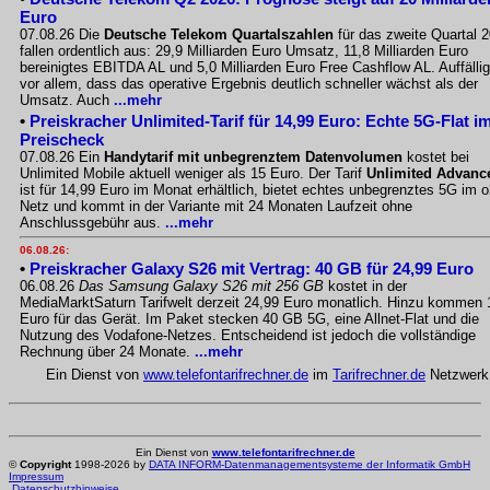
Euro
07.08.26 Die
Deutsche Telekom Quartalszahlen
für das zweite Quartal 
fallen ordentlich aus: 29,9 Milliarden Euro Umsatz, 11,8 Milliarden Euro
bereinigtes EBITDA AL und 5,0 Milliarden Euro Free Cashflow AL. Auffällig
vor allem, dass das operative Ergebnis deutlich schneller wächst als der
Umsatz. Auch
...mehr
•
Preiskracher Unlimited-Tarif für 14,99 Euro: Echte 5G-Flat i
Preischeck
07.08.26 Ein
Handytarif mit unbegrenztem Datenvolumen
kostet bei
Unlimited Mobile aktuell weniger als 15 Euro. Der Tarif
Unlimited Advanc
ist für 14,99 Euro im Monat erhältlich, bietet echtes unbegrenztes 5G im o
Netz und kommt in der Variante mit 24 Monaten Laufzeit ohne
Anschlussgebühr aus.
...mehr
06.08.26:
•
Preiskracher Galaxy S26 mit Vertrag: 40 GB für 24,99 Euro
06.08.26
Das Samsung Galaxy S26 mit 256 GB
kostet in der
MediaMarktSaturn Tarifwelt derzeit 24,99 Euro monatlich. Hinzu kommen 
Euro für das Gerät. Im Paket stecken 40 GB 5G, eine Allnet-Flat und die
Nutzung des Vodafone-Netzes. Entscheidend ist jedoch die vollständige
Rechnung über 24 Monate.
...mehr
Ein Dienst von
www.telefontarifrechner.de
im
Tarifrechner.de
Netzwerk
Ein Dienst von
www.telefontarifrechner.de
©
Copyright
1998-2026 by
DATA INFORM-Datenmanagementsysteme der Informatik GmbH
Impressum
Datenschutzhinweise