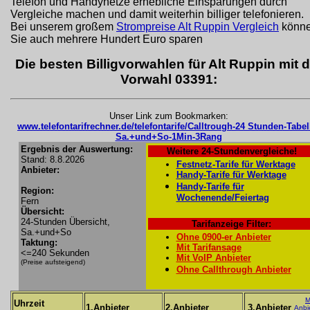
Telefon und Handynetze erhebliche Einsparungen durch
Vergleiche machen und damit weiterhin billiger telefonieren.
Bei unserem großem
Strompreise Alt Ruppin Vergleich
könn
Sie auch mehrere Hundert Euro sparen
Die besten Billigvorwahlen für Alt Ruppin mit d
Vorwahl 03391:
Unser Link zum Bookmarken:
www.telefontarifrechner.de/telefontarife/Calltrough-24 Stunden-Tabel
Sa.+und+So-1Min-3Rang
Ergebnis der Auswertung:
Weitere 24-Stundenvergleiche!
Stand: 8.8.2026
Festnetz-Tarife für Werktage
Anbieter:
Handy-Tarife für Werktage
Handy-Tarife für
Region:
Wochenende/Feiertag
Fern
Übersicht:
24-Stunden Übersicht,
Tarifanzeige Filter:
Sa.+und+So
Ohne 0900-er Anbieter
Taktung:
Mit Tarifansage
<=240 Sekunden
Mit VoIP Anbieter
(Preise aufsteigend)
Ohne Callthrough Anbieter
M
Uhrzeit
1.Anbieter
2.Anbieter
3.Anbieter
Anbi