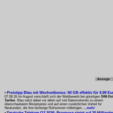
•
Preistipp Blau mit Wechselbonus: 60 GB effektiv für 9,99 Eu
07.08.26 Im August verschärft sich der Wettbewerb bei günstigen
SIM-Onl
Tarifen
. Blau setzt dabei vor allem auf viel Datenvolumen zu einem
überschaubaren Monatspreis und auf einen zusätzlichen Vorteil für
Neukunden, die ihre bisherige Rufnummer mitbringen.
...mehr
•
Deutsche Telekom Q2 2026: Prognose steigt auf 20 Milliarde