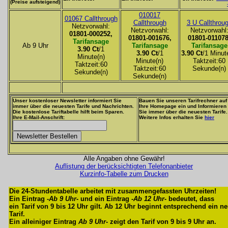
(Preise aufsteigend)
010017
01067 Callthrough
Callthrough
3 U Callthrou
Netzvorwahl:
Netzvorwahl:
Netzvorwahl
01801-000252,
01801-001676,
01801-011078
Tarifansage
Ab 9 Uhr
Tarifansage
Tarifansage
3.90 Ct
/1
3.90 Ct
/1
3.90 Ct
/1 Minut
Minute(n)
Minute(n)
Taktzeit:60
Taktzeit:60
Taktzeit:60
Sekunde(n)
Sekunde(n)
Sekunde(n)
Unser kostenloser Newsletter informiert Sie
Bauen Sie unseren Tarifrechner auf
immer über die neuesten Tarife und Nachrichten.
Ihre Homepage ein und Informieren
Die kostenlose Tariftabelle hilft beim Sparen.
Sie immer über die neuesten Tarife.
Ihre E-Mail-Anschrift:
Weitere Infos erhalten Sie
hier
Alle Angaben ohne Gewähr!
Auflistung der berücksichtigten Telefonanbieter
Kurzinfo-Tabelle zum Drucken
Die 24-Stundentabelle arbeitet mit zusammengefassten Uhrzeiten!
Ein Eintrag -
Ab 9 Uhr
- und ein Eintrag -
Ab 12 Uhr
- bedeutet, dass
ein Tarif von 9 bis 12 Uhr gilt. Ab 12 Uhr beginnt entsprechend ein n
Tarif.
Ein alleiniger Eintrag
Ab 9 Uhr
- zeigt den Tarif von 9 bis 9 Uhr an.