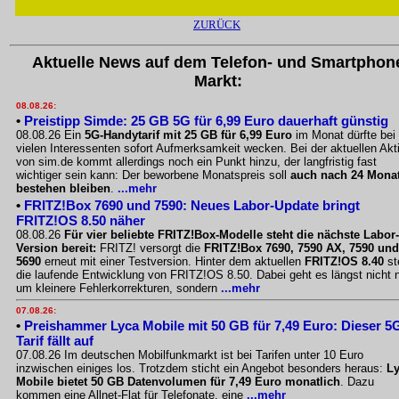
ZURÜCK
Aktuelle News auf dem Telefon- und Smartphon
Markt:
08.08.26:
•
Preistipp Simde: 25 GB 5G für 6,99 Euro dauerhaft günstig
08.08.26 Ein
5G-Handytarif mit 25 GB für 6,99 Euro
im Monat dürfte bei
vielen Interessenten sofort Aufmerksamkeit wecken. Bei der aktuellen Akt
von sim.de kommt allerdings noch ein Punkt hinzu, der langfristig fast
wichtiger sein kann: Der beworbene Monatspreis soll
auch nach 24 Mona
bestehen bleiben
.
...mehr
•
FRITZ!Box 7690 und 7590: Neues Labor-Update bringt
FRITZ!OS 8.50 näher
08.08.26
Für vier beliebte FRITZ!Box-Modelle steht die nächste Labor-
Version bereit:
FRITZ! versorgt die
FRITZ!Box 7690, 7590 AX, 7590 und
5690
erneut mit einer Testversion. Hinter dem aktuellen
FRITZ!OS 8.40
st
die laufende Entwicklung von FRITZ!OS 8.50. Dabei geht es längst nicht 
um kleinere Fehlerkorrekturen, sondern
...mehr
07.08.26:
•
Preishammer Lyca Mobile mit 50 GB für 7,49 Euro: Dieser 5
Tarif fällt auf
07.08.26 Im deutschen Mobilfunkmarkt ist bei Tarifen unter 10 Euro
inzwischen einiges los. Trotzdem sticht ein Angebot besonders heraus:
L
Mobile bietet 50 GB Datenvolumen für 7,49 Euro monatlich
. Dazu
kommen eine Allnet-Flat für Telefonate, eine
...mehr