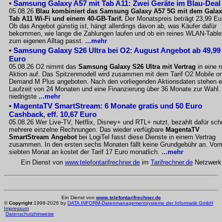
•
Samsung Galaxy A57 mit Tab A11: Zwei Geräte im Blau-Deal
05.08.26
Blau kombiniert das Samsung Galaxy A57 5G mit dem Gala
Tab A11 Wi-Fi und einem 40-GB-Tarif.
Der Monatspreis beträgt 23,99 Eu
Ob das Angebot günstig ist, hängt allerdings davon ab, was Käufer dafür
bekommen, wie lange die Zahlungen laufen und ob ein reines WLAN-Table
zum eigenen Alltag passt.
...mehr
•
Samsung Galaxy S26 Ultra bei O2: August Angebot ab 49,99
Euro
05.08.26 O2 nimmt das
Samsung Galaxy S26 Ultra mit Vertrag
in eine 
Aktion auf. Das Spitzenmodell wird zusammen mit dem Tarif O2 Mobile o
Demand M Plus angeboten. Nach den vorliegenden Aktionsdaten stehen e
Laufzeit von 24 Monaten und eine Finanzierung über 36 Monate zur Wahl.
niedrigste
...mehr
•
MagentaTV SmartStream: 6 Monate gratis und 50 Euro
Cashback, eff. 10,67 Euro
05.08.26 Wer Live-TV, Netflix, Disney+ und RTL+ nutzt, bezahlt dafür sch
mehrere einzelne Rechnungen. Das wieder verfügbare
MagentaTV
SmartStream Angebot
bei LogiTel fasst diese Dienste in einem Vertrag
zusammen. In den ersten sechs Monaten fällt keine Grundgebühr an. Vo
siebten Monat an kostet der Tarif 17 Euro monatlich.
...mehr
Ein Dienst von
www.telefontarifrechner.de
im
Tarifrechner.de
Netzwerk
Ein Dienst von
www.telefontarifrechner.de
©
Copyright
1998-2026 by
DATA INFORM-Datenmanagementsysteme der Informatik GmbH
Impressum
Datenschutzhinweise