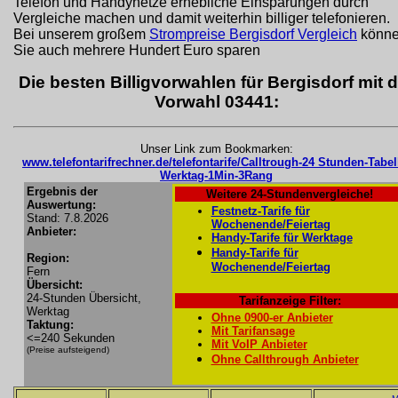
Telefon und Handynetze erhebliche Einsparungen durch
Vergleiche machen und damit weiterhin billiger telefonieren.
Bei unserem großem
Strompreise Bergisdorf Vergleich
könn
Sie auch mehrere Hundert Euro sparen
Die besten Billigvorwahlen für Bergisdorf mit d
Vorwahl 03441:
Unser Link zum Bookmarken:
www.telefontarifrechner.de/telefontarife/Calltrough-24 Stunden-Tabel
Werktag-1Min-3Rang
Ergebnis der
Weitere 24-Stundenvergleiche!
Auswertung:
Festnetz-Tarife für
Stand: 7.8.2026
Wochenende/Feiertag
Anbieter:
Handy-Tarife für Werktage
Handy-Tarife für
Region:
Wochenende/Feiertag
Fern
Übersicht:
24-Stunden Übersicht,
Tarifanzeige Filter:
Werktag
Ohne 0900-er Anbieter
Taktung:
Mit Tarifansage
<=240 Sekunden
Mit VoIP Anbieter
(Preise aufsteigend)
Ohne Callthrough Anbieter