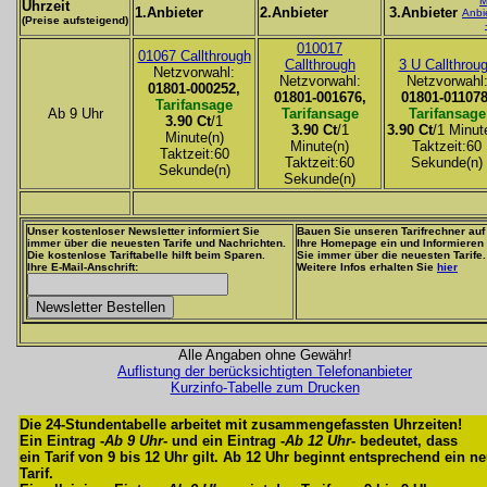
M
Uhrzeit
1.Anbieter
2.Anbieter
3.Anbieter
Anbi
(Preise aufsteigend)
010017
01067 Callthrough
Callthrough
3 U Callthrou
Netzvorwahl:
Netzvorwahl:
Netzvorwahl
01801-000252,
01801-001676,
01801-011078
Tarifansage
Ab 9 Uhr
Tarifansage
Tarifansage
3.90 Ct
/1
3.90 Ct
/1
3.90 Ct
/1 Minut
Minute(n)
Minute(n)
Taktzeit:60
Taktzeit:60
Taktzeit:60
Sekunde(n)
Sekunde(n)
Sekunde(n)
Unser kostenloser Newsletter informiert Sie
Bauen Sie unseren Tarifrechner auf
immer über die neuesten Tarife und Nachrichten.
Ihre Homepage ein und Informieren
Die kostenlose Tariftabelle hilft beim Sparen.
Sie immer über die neuesten Tarife.
Ihre E-Mail-Anschrift:
Weitere Infos erhalten Sie
hier
Alle Angaben ohne Gewähr!
Auflistung der berücksichtigten Telefonanbieter
Kurzinfo-Tabelle zum Drucken
Die 24-Stundentabelle arbeitet mit zusammengefassten Uhrzeiten!
Ein Eintrag -
Ab 9 Uhr
- und ein Eintrag -
Ab 12 Uhr
- bedeutet, dass
ein Tarif von 9 bis 12 Uhr gilt. Ab 12 Uhr beginnt entsprechend ein n
Tarif.