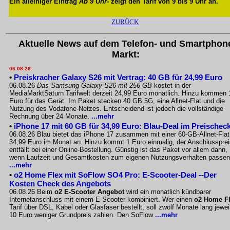
Ein alleiniger Eintrag
Ab 9 Uhr
- zeigt den Tarif von 9 bis 9 Uhr an.
ZURÜCK
Aktuelle News auf dem Telefon- und Smartphon
Markt:
06.08.26:
•
Preiskracher Galaxy S26 mit Vertrag: 40 GB für 24,99 Euro
06.08.26
Das Samsung Galaxy S26 mit 256 GB
kostet in der
MediaMarktSaturn Tarifwelt derzeit 24,99 Euro monatlich. Hinzu kommen 
Euro für das Gerät. Im Paket stecken 40 GB 5G, eine Allnet-Flat und die
Nutzung des Vodafone-Netzes. Entscheidend ist jedoch die vollständige
Rechnung über 24 Monate.
...mehr
•
iPhone 17 mit 60 GB für 34,99 Euro: Blau-Deal im Preischec
06.08.26 Blau bietet das iPhone 17 zusammen mit einer 60-GB-Allnet-Flat
34,99 Euro im Monat an. Hinzu kommt 1 Euro einmalig, der Anschlussprei
entfällt bei einer Online-Bestellung. Günstig ist das Paket vor allem dann,
wenn Laufzeit und Gesamtkosten zum eigenen Nutzungsverhalten passen
...mehr
•
o2 Home Flex mit SoFlow SO4 Pro: E-Scooter-Deal --Der
Kosten Check des Angebots
06.08.26 Beim
o2 E-Scooter Angebot
wird ein monatlich kündbarer
Internetanschluss mit einem E-Scooter kombiniert. Wer einen
o2 Home F
Tarif über DSL, Kabel oder Glasfaser bestellt, soll zwölf Monate lang jewei
10 Euro weniger Grundpreis zahlen. Den SoFlow
...mehr