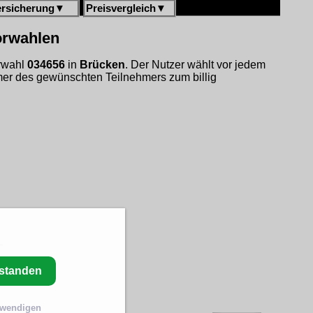
ersicherung
▼
Preisvergleich
▼
orwahlen
orwahl
034656
in
Brücken
. Der Nutzer wählt vor jedem
er des gewünschten Teilnehmers zum billig
rstanden
twendigen