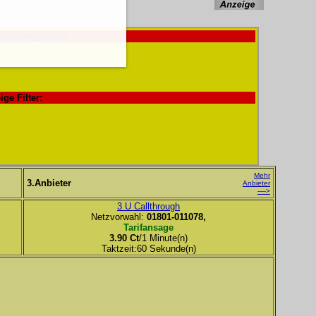
ndenvergleiche!
ige Filter:
Mehr
3.Anbieter
Anbieter
---->
3 U Callthrough
Netzvorwahl:
01801-011078,
Tarifansage
3.90 Ct
/1 Minute(n)
Taktzeit:60 Sekunde(n)