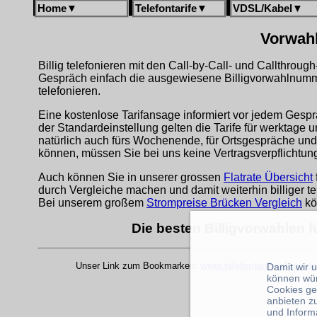
Home
▼
Telefontarife
▼
VDSL/Kabel
▼
Vorwahl
Billig telefonieren mit den Call-by-Call- und Callthrou
Gespräch einfach die ausgewiesene Billigvorwahlnumm
telefonieren.
Eine kostenlose Tarifansage informiert vor jedem Gespr
der Standardeinstellung gelten die Tarife für werktage 
natürlich auch fürs Wochenende, für Ortsgespräche und
können, müssen Sie bei uns keine Vertragsverpflichtu
Auch können Sie in unserer grossen
Flatrate Übersicht
durch Vergleiche machen und damit weiterhin billiger te
Bei unserem großem
Strompreise Brücken Vergleich
kö
Die besten Billigvorwahlen 
Unser Link zum Bookmarken:
www.telefontarifrechner.de
Damit wir 
können wü
Cookies ge
anbieten z
und Inform