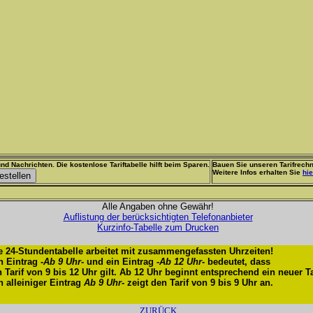
nd Nachrichten. Die kostenlose Tariftabelle hilft beim Sparen.
Bauen Sie unseren Tarifrechn
Weitere Infos erhalten Sie
hie
Alle Angaben ohne Gewähr!
Auflistung der berücksichtigten Telefonanbieter
Kurzinfo-Tabelle zum Drucken
e 24-Stundentabelle arbeitet mit zusammengefassten Uhrzeiten!
n Eintrag -
Ab 9 Uhr
- und ein Eintrag -
Ab 12 Uhr
- bedeutet, dass
n Tarif von 9 bis 12 Uhr gilt. Ab 12 Uhr beginnt entsprechend ein neuer Ta
n alleiniger Eintrag
Ab 9 Uhr
- zeigt den Tarif von 9 bis 9 Uhr an.
ZURÜCK