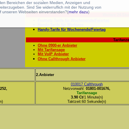
 den Bereichen der sozialen Medien, Anzeigen und
eiterzugeben. Sind Sie widerruflich mit der Nutzung von
f unseren Webseiten einverstanden?(
mehr dazu
)
Weitere 24-Stu
Festnetz-Tarife für Wochenende/Feiertag
Handy-Tarife für Werktage
Handy-Tarife für Wochenende/Feiertag
Tarifanze
Ohne 0900-er Anbieter
Mit Tarifansage
Mit VoIP Anbieter
Ohne Callthrough Anbieter
2.Anbieter
010017 Callthrough
252,
Netzvorwahl:
01801-001676,
Tarifansage
3.90 Ct
/1 Minute(n)
n)
Taktzeit:60 Sekunde(n)