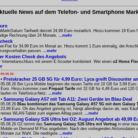
ktuelle News auf dem Telefon- und Smartphone Mark
Euro
aMarktSaturn Tarifwelt derzeit 24,99 Euro monatlich. Hinzu kommen 19 Euro f
ändige Rechnung über 24 Monate.
...mehr
scheck
-Flat für 34,99 Euro im Monat an. Hinzu kommt 1 Euro einmalig, der Anschlus
tzungsverhalten passen.
...mehr
Der Kosten Check des Angebots
r Internetanschluss mit einem E-Scooter kombiniert. Wer einen
o2 Home Fle
hr
05.08.26:
•
Preiskracher 25 GB 5G für 4,99 Euro: Lyca greift Discounter a
05.08.26 Bei Lyca Mobile beginnen die neuen Tarife mit 10 GB für 3,99 Euro
Euro. Hinzu kommen zwei
Prepaid Tarife
mit 32 GB für 4,49 Euro und 120 G
laufen im Telefónica-Netz.
...mehr
•
Samsung Galaxy A57 mit Tab A11: Zwei Geräte im Blau-Deal
05.08.26
Blau kombiniert das Samsung Galaxy A57 5G mit dem Galaxy Ta
23,99 Euro. Ob das Angebot günstig ist, hängt allerdings davon ab, was Käu
reines WLAN-Tablet zum eigenen Alltag passt.
...mehr
•
Samsung Galaxy S26 Ultra bei O2: August Angebot ab 49,99 E
05.08.26 O2 nimmt das
Samsung Galaxy S26 Ultra mit Vertrag
in eine neu
Mobile on Demand M Plus angeboten. Nach den vorliegenden Aktionsdaten st
Monate zur Wahl. Die niedrigste
...mehr