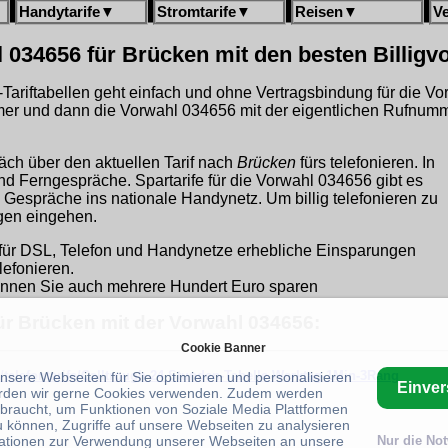
Handytarife
▼
Stromtarife
▼
Reisen
▼
V
 034656 für Brücken mit den besten Billigv
gh-Tariftabellen geht einfach und ohne Vertragsbindung für die V
er und dann die Vorwahl 034656 mit der eigentlichen Rufnumm
äch über den aktuellen Tarif nach
Brücken
fürs telefonieren. In
und Ferngespräche. Spartarife für die Vorwahl 034656 gibt es
 Gespräche ins nationale Handynetz. Um billig telefonieren zu
ngen eingehen.
für DSL, Telefon und Handynetze erhebliche Einsparungen
lefonieren.
nnen Sie auch mehrere Hundert Euro sparen
für Brücken mit der Vorwahl 034656:
Cookie Banner
/telefontarife/Calltrough-24 Stunden-Tabelle-Werktag-1Min-3Rang
unsere Webseiten für Sie optimieren und personalisieren
Einve
rden wir gerne Cookies verwenden. Zudem werden
braucht, um Funktionen von Soziale Media Plattformen
u können, Zugriffe auf unsere Webseiten zu analysieren
ationen zur Verwendung unserer Webseiten an unsere
Nur die No