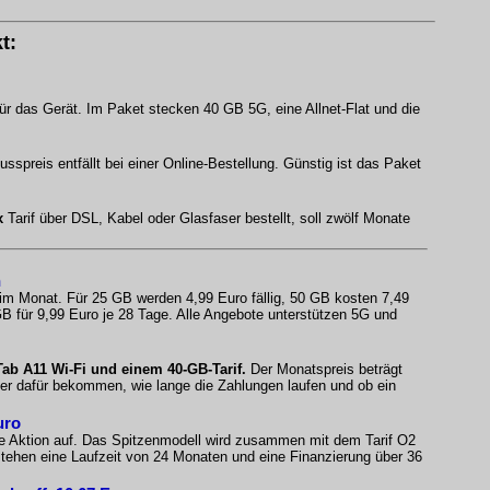
t:
ür das Gerät. Im Paket stecken 40 GB 5G, eine Allnet-Flat und die
spreis entfällt bei einer Online-Bestellung. Günstig ist das Paket
x
Tarif über DSL, Kabel oder Glasfaser bestellt, soll zwölf Monate
n
 im Monat. Für 25 GB werden 4,99 Euro fällig, 50 GB kosten 7,49
B für 9,99 Euro je 28 Tage. Alle Angebote unterstützen 5G und
b A11 Wi-Fi und einem 40-GB-Tarif.
Der Monatspreis beträgt
fer dafür bekommen, wie lange die Zahlungen laufen und ob ein
uro
e Aktion auf. Das Spitzenmodell wird zusammen mit dem Tarif O2
ehen eine Laufzeit von 24 Monaten und eine Finanzierung über 36