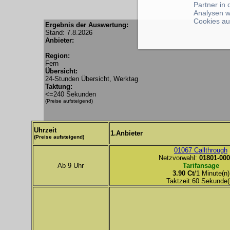
Partner in
Analysen w
Cookies au
Ergebnis der Auswertung:
Stand: 7.8.2026
Anbieter:
Region:
Fern
Übersicht:
24-Stunden Übersicht, Werktag
Taktung:
<=240 Sekunden
(Preise aufsteigend)
Uhrzeit
1.Anbieter
(Preise aufsteigend)
01067 Callthrough
Netzvorwahl:
01801-000
Ab 9 Uhr
Tarifansage
3.90 Ct
/1 Minute(n)
Taktzeit:60 Sekunde(