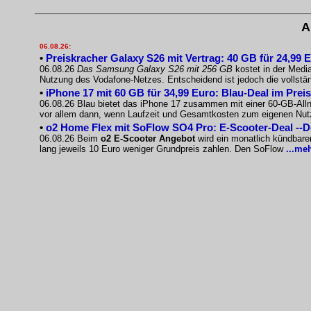
A
06.08.26:
•
Preiskracher Galaxy S26 mit Vertrag: 40 GB für 24,99 
06.08.26
Das Samsung Galaxy S26 mit 256 GB
kostet in der Medi
Nutzung des Vodafone-Netzes. Entscheidend ist jedoch die vollst
•
iPhone 17 mit 60 GB für 34,99 Euro: Blau-Deal im Prei
06.08.26 Blau bietet das iPhone 17 zusammen mit einer 60-GB-Allnet
vor allem dann, wenn Laufzeit und Gesamtkosten zum eigenen Nu
•
o2 Home Flex mit SoFlow SO4 Pro: E-Scooter-Deal --
06.08.26 Beim
o2 E-Scooter Angebot
wird ein monatlich kündbare
lang jeweils 10 Euro weniger Grundpreis zahlen. Den SoFlow
...me