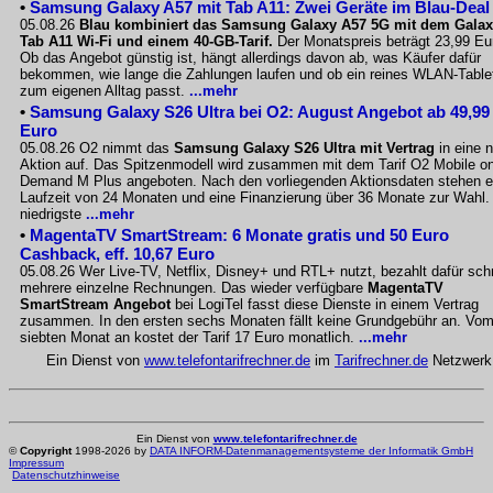
•
Samsung Galaxy A57 mit Tab A11: Zwei Geräte im Blau-Deal
05.08.26
Blau kombiniert das Samsung Galaxy A57 5G mit dem Gala
Tab A11 Wi-Fi und einem 40-GB-Tarif.
Der Monatspreis beträgt 23,99 Eu
Ob das Angebot günstig ist, hängt allerdings davon ab, was Käufer dafür
bekommen, wie lange die Zahlungen laufen und ob ein reines WLAN-Table
zum eigenen Alltag passt.
...mehr
•
Samsung Galaxy S26 Ultra bei O2: August Angebot ab 49,99
Euro
05.08.26 O2 nimmt das
Samsung Galaxy S26 Ultra mit Vertrag
in eine 
Aktion auf. Das Spitzenmodell wird zusammen mit dem Tarif O2 Mobile o
Demand M Plus angeboten. Nach den vorliegenden Aktionsdaten stehen e
Laufzeit von 24 Monaten und eine Finanzierung über 36 Monate zur Wahl.
niedrigste
...mehr
•
MagentaTV SmartStream: 6 Monate gratis und 50 Euro
Cashback, eff. 10,67 Euro
05.08.26 Wer Live-TV, Netflix, Disney+ und RTL+ nutzt, bezahlt dafür sch
mehrere einzelne Rechnungen. Das wieder verfügbare
MagentaTV
SmartStream Angebot
bei LogiTel fasst diese Dienste in einem Vertrag
zusammen. In den ersten sechs Monaten fällt keine Grundgebühr an. Vo
siebten Monat an kostet der Tarif 17 Euro monatlich.
...mehr
Ein Dienst von
www.telefontarifrechner.de
im
Tarifrechner.de
Netzwerk
Ein Dienst von
www.telefontarifrechner.de
©
Copyright
1998-2026 by
DATA INFORM-Datenmanagementsysteme der Informatik GmbH
Impressum
Datenschutzhinweise