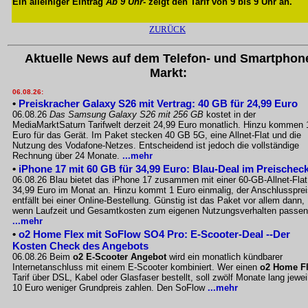
Ein alleiniger Eintrag
Ab 9 Uhr
- zeigt den Tarif von 9 bis 9 Uhr an.
ZURÜCK
Aktuelle News auf dem Telefon- und Smartphon
Markt:
06.08.26:
•
Preiskracher Galaxy S26 mit Vertrag: 40 GB für 24,99 Euro
06.08.26
Das Samsung Galaxy S26 mit 256 GB
kostet in der
MediaMarktSaturn Tarifwelt derzeit 24,99 Euro monatlich. Hinzu kommen 
Euro für das Gerät. Im Paket stecken 40 GB 5G, eine Allnet-Flat und die
Nutzung des Vodafone-Netzes. Entscheidend ist jedoch die vollständige
Rechnung über 24 Monate.
...mehr
•
iPhone 17 mit 60 GB für 34,99 Euro: Blau-Deal im Preischec
06.08.26 Blau bietet das iPhone 17 zusammen mit einer 60-GB-Allnet-Flat
34,99 Euro im Monat an. Hinzu kommt 1 Euro einmalig, der Anschlussprei
entfällt bei einer Online-Bestellung. Günstig ist das Paket vor allem dann,
wenn Laufzeit und Gesamtkosten zum eigenen Nutzungsverhalten passen
...mehr
•
o2 Home Flex mit SoFlow SO4 Pro: E-Scooter-Deal --Der
Kosten Check des Angebots
06.08.26 Beim
o2 E-Scooter Angebot
wird ein monatlich kündbarer
Internetanschluss mit einem E-Scooter kombiniert. Wer einen
o2 Home F
Tarif über DSL, Kabel oder Glasfaser bestellt, soll zwölf Monate lang jewei
10 Euro weniger Grundpreis zahlen. Den SoFlow
...mehr