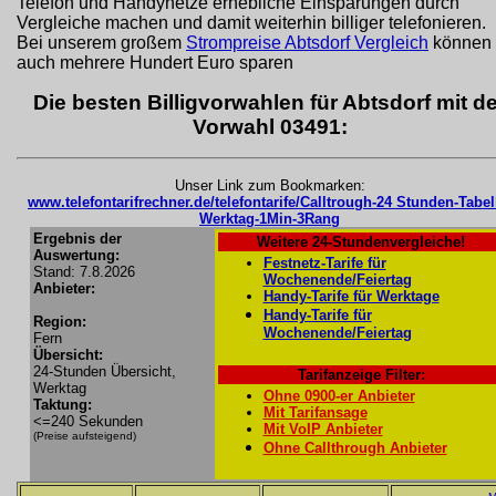
Telefon und Handynetze erhebliche Einsparungen durch
Vergleiche machen und damit weiterhin billiger telefonieren.
Bei unserem großem
Strompreise Abtsdorf Vergleich
können 
auch mehrere Hundert Euro sparen
Die besten Billigvorwahlen für Abtsdorf mit de
Vorwahl 03491:
Unser Link zum Bookmarken:
www.telefontarifrechner.de/telefontarife/Calltrough-24 Stunden-Tabel
Werktag-1Min-3Rang
Ergebnis der
Weitere 24-Stundenvergleiche!
Auswertung:
Festnetz-Tarife für
Stand: 7.8.2026
Wochenende/Feiertag
Anbieter:
Handy-Tarife für Werktage
Handy-Tarife für
Region:
Wochenende/Feiertag
Fern
Übersicht:
24-Stunden Übersicht,
Tarifanzeige Filter:
Werktag
Ohne 0900-er Anbieter
Taktung:
Mit Tarifansage
<=240 Sekunden
Mit VoIP Anbieter
(Preise aufsteigend)
Ohne Callthrough Anbieter