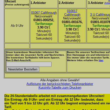
M
Uhrzeit
1.Anbieter
2.Anbieter
3.Anbieter
Anbi
(Preise aufsteigend)
010017
01067 Callthrough
Callthrough
3 U Callthrou
Netzvorwahl:
Netzvorwahl:
Netzvorwahl
01801-000252,
01801-001676,
01801-011078
Tarifansage
Ab 9 Uhr
Tarifansage
Tarifansage
3.90 Ct
/1
3.90 Ct
/1
3.90 Ct
/1 Minut
Minute(n)
Minute(n)
Taktzeit:60
Taktzeit:60
Taktzeit:60
Sekunde(n)
Sekunde(n)
Sekunde(n)
Unser kostenloser Newsletter informiert Sie
Bauen Sie unseren Tarifrechner auf
immer über die neuesten Tarife und Nachrichten.
Ihre Homepage ein und Informieren
Die kostenlose Tariftabelle hilft beim Sparen.
Sie immer über die neuesten Tarife.
Ihre E-Mail-Anschrift:
Weitere Infos erhalten Sie
hier
Alle Angaben ohne Gewähr!
Auflistung der berücksichtigten Telefonanbieter
Kurzinfo-Tabelle zum Drucken
Die 24-Stundentabelle arbeitet mit zusammengefassten Uhrzeiten!
Ein Eintrag -
Ab 9 Uhr
- und ein Eintrag -
Ab 12 Uhr
- bedeutet, dass
ein Tarif von 9 bis 12 Uhr gilt. Ab 12 Uhr beginnt entsprechend ein n
Tarif.