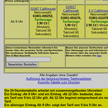
(Preise aufsteigend)
010017
01067 Callthrough
Callthrough
3 U Callthrou
Netzvorwahl:
Netzvorwahl:
Netzvorwahl
01801-000252,
01801-001676,
01801-011078
Tarifansage
Ab 9 Uhr
Tarifansage
Tarifansage
3.90 Ct
/1
3.90 Ct
/1
3.90 Ct
/1 Minut
Minute(n)
Minute(n)
Taktzeit:60
Taktzeit:60
Taktzeit:60
Sekunde(n)
Sekunde(n)
Sekunde(n)
Unser kostenloser Newsletter informiert Sie
Bauen Sie unseren Tarifrechner auf
immer über die neuesten Tarife und Nachrichten.
Ihre Homepage ein und Informieren
Die kostenlose Tariftabelle hilft beim Sparen.
Sie immer über die neuesten Tarife.
Ihre E-Mail-Anschrift:
Weitere Infos erhalten Sie
hier
Alle Angaben ohne Gewähr!
Auflistung der berücksichtigten Telefonanbieter
Kurzinfo-Tabelle zum Drucken
Die 24-Stundentabelle arbeitet mit zusammengefassten Uhrzeiten!
Ein Eintrag -
Ab 9 Uhr
- und ein Eintrag -
Ab 12 Uhr
- bedeutet, dass
ein Tarif von 9 bis 12 Uhr gilt. Ab 12 Uhr beginnt entsprechend ein n
Tarif.
Ein alleiniger Eintrag
Ab 9 Uhr
- zeigt den Tarif von 9 bis 9 Uhr an.