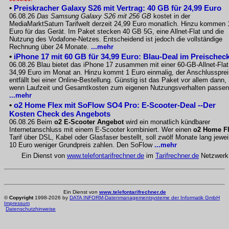
•
Preiskracher Galaxy S26 mit Vertrag: 40 GB für 24,99 Euro
06.08.26
Das Samsung Galaxy S26 mit 256 GB
kostet in der
MediaMarktSaturn Tarifwelt derzeit 24,99 Euro monatlich. Hinzu kommen 
Euro für das Gerät. Im Paket stecken 40 GB 5G, eine Allnet-Flat und die
Nutzung des Vodafone-Netzes. Entscheidend ist jedoch die vollständige
Rechnung über 24 Monate.
...mehr
•
iPhone 17 mit 60 GB für 34,99 Euro: Blau-Deal im Preischec
06.08.26 Blau bietet das iPhone 17 zusammen mit einer 60-GB-Allnet-Flat
34,99 Euro im Monat an. Hinzu kommt 1 Euro einmalig, der Anschlussprei
entfällt bei einer Online-Bestellung. Günstig ist das Paket vor allem dann,
wenn Laufzeit und Gesamtkosten zum eigenen Nutzungsverhalten passen
...mehr
•
o2 Home Flex mit SoFlow SO4 Pro: E-Scooter-Deal --Der
Kosten Check des Angebots
06.08.26 Beim
o2 E-Scooter Angebot
wird ein monatlich kündbarer
Internetanschluss mit einem E-Scooter kombiniert. Wer einen
o2 Home F
Tarif über DSL, Kabel oder Glasfaser bestellt, soll zwölf Monate lang jewei
10 Euro weniger Grundpreis zahlen. Den SoFlow
...mehr
Ein Dienst von
www.telefontarifrechner.de
im
Tarifrechner.de
Netzwerk
Ein Dienst von
www.telefontarifrechner.de
©
Copyright
1998-2026 by
DATA INFORM-Datenmanagementsysteme der Informatik GmbH
Impressum
Datenschutzhinweise