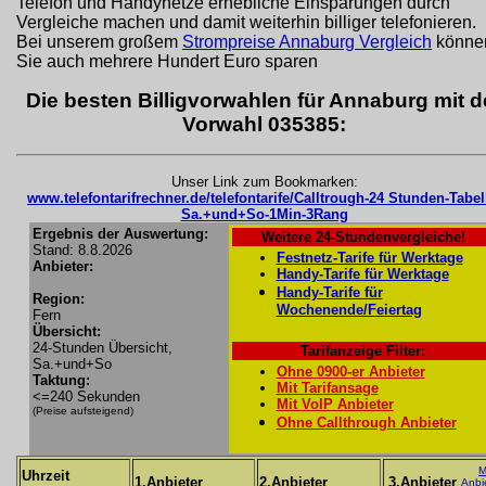
Telefon und Handynetze erhebliche Einsparungen durch
Vergleiche machen und damit weiterhin billiger telefonieren.
Bei unserem großem
Strompreise Annaburg Vergleich
könne
Sie auch mehrere Hundert Euro sparen
Die besten Billigvorwahlen für Annaburg mit d
Vorwahl 035385:
Unser Link zum Bookmarken:
www.telefontarifrechner.de/telefontarife/Calltrough-24 Stunden-Tabel
Sa.+und+So-1Min-3Rang
Ergebnis der Auswertung:
Weitere 24-Stundenvergleiche!
Stand: 8.8.2026
Festnetz-Tarife für Werktage
Anbieter:
Handy-Tarife für Werktage
Handy-Tarife für
Region:
Wochenende/Feiertag
Fern
Übersicht:
24-Stunden Übersicht,
Tarifanzeige Filter:
Sa.+und+So
Ohne 0900-er Anbieter
Taktung:
Mit Tarifansage
<=240 Sekunden
Mit VoIP Anbieter
(Preise aufsteigend)
Ohne Callthrough Anbieter
M
Uhrzeit
1.Anbieter
2.Anbieter
3.Anbieter
Anbi