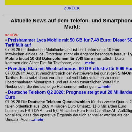
ZURÜCK
Aktuelle News auf dem Telefon- und Smartphon
Markt:
07.08.26:
•
Preishammer Lyca Mobile mit 50 GB für 7,49 Euro: Dieser 5
Tarif fällt auf
07.08.26 Im deutschen Mobilfunkmarkt ist bei Tarifen unter 10 Euro
inzwischen einiges los. Trotzdem sticht ein Angebot besonders heraus:
L
Mobile bietet 50 GB Datenvolumen für 7,49 Euro monatlich
. Dazu
kommen eine Allnet-Flat für Telefonate, eine
...mehr
•
Preistipp Blau mit Wechselbonus: 60 GB effektiv für 9,99 Eu
07.08.26 Im August verschärft sich der Wettbewerb bei günstigen
SIM-Onl
Tarifen
. Blau setzt dabei vor allem auf viel Datenvolumen zu einem
überschaubaren Monatspreis und auf einen zusätzlichen Vorteil für
Neukunden, die ihre bisherige Rufnummer mitbringen.
...mehr
•
Deutsche Telekom Q2 2026: Prognose steigt auf 20 Milliarde
Euro
07.08.26 Die
Deutsche Telekom Quartalszahlen
für das zweite Quartal 
fallen ordentlich aus: 29,9 Milliarden Euro Umsatz, 11,8 Milliarden Euro
bereinigtes EBITDA AL und 5,0 Milliarden Euro Free Cashflow AL. Auffällig
vor allem, dass das operative Ergebnis deutlich schneller wächst als der
Umsatz. Auch
...mehr