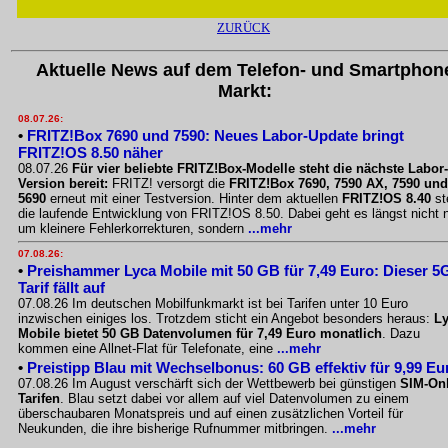
ZURÜCK
Aktuelle News auf dem Telefon- und Smartphon
Markt:
08.07.26:
•
FRITZ!Box 7690 und 7590: Neues Labor-Update bringt
FRITZ!OS 8.50 näher
08.07.26
Für vier beliebte FRITZ!Box-Modelle steht die nächste Labor-
Version bereit:
FRITZ! versorgt die
FRITZ!Box 7690, 7590 AX, 7590 und
5690
erneut mit einer Testversion. Hinter dem aktuellen
FRITZ!OS 8.40
st
die laufende Entwicklung von FRITZ!OS 8.50. Dabei geht es längst nicht 
um kleinere Fehlerkorrekturen, sondern
...mehr
07.08.26:
•
Preishammer Lyca Mobile mit 50 GB für 7,49 Euro: Dieser 5
Tarif fällt auf
07.08.26 Im deutschen Mobilfunkmarkt ist bei Tarifen unter 10 Euro
inzwischen einiges los. Trotzdem sticht ein Angebot besonders heraus:
L
Mobile bietet 50 GB Datenvolumen für 7,49 Euro monatlich
. Dazu
kommen eine Allnet-Flat für Telefonate, eine
...mehr
•
Preistipp Blau mit Wechselbonus: 60 GB effektiv für 9,99 Eu
07.08.26 Im August verschärft sich der Wettbewerb bei günstigen
SIM-Onl
Tarifen
. Blau setzt dabei vor allem auf viel Datenvolumen zu einem
überschaubaren Monatspreis und auf einen zusätzlichen Vorteil für
Neukunden, die ihre bisherige Rufnummer mitbringen.
...mehr