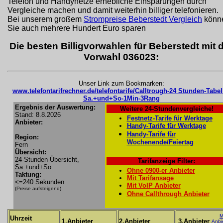
Telefon und Handynetze erhebliche Einsparungen durch
Vergleiche machen und damit weiterhin billiger telefonieren.
Bei unserem großem
Strompreise Beberstedt Vergleich
könn
Sie auch mehrere Hundert Euro sparen
Die besten Billigvorwahlen für Beberstedt mit 
Vorwahl 036023:
Unser Link zum Bookmarken:
www.telefontarifrechner.de/telefontarife/Calltrough-24 Stunden-Tabel
Sa.+und+So-1Min-3Rang
Ergebnis der Auswertung:
Weitere 24-Stundenvergleiche!
Stand: 8.8.2026
Festnetz-Tarife für Werktage
Anbieter:
Handy-Tarife für Werktage
Handy-Tarife für
Region:
Wochenende/Feiertag
Fern
Übersicht:
24-Stunden Übersicht,
Tarifanzeige Filter:
Sa.+und+So
Ohne 0900-er Anbieter
Taktung:
Mit Tarifansage
<=240 Sekunden
Mit VoIP Anbieter
(Preise aufsteigend)
Ohne Callthrough Anbieter
M
Uhrzeit
1.Anbieter
2.Anbieter
3.Anbieter
Anbi