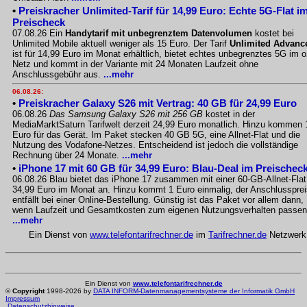
•
Preiskracher Unlimited-Tarif für 14,99 Euro: Echte 5G-Flat i
Preischeck
07.08.26 Ein
Handytarif mit unbegrenztem Datenvolumen
kostet bei
Unlimited Mobile aktuell weniger als 15 Euro. Der Tarif
Unlimited Advanc
ist für 14,99 Euro im Monat erhältlich, bietet echtes unbegrenztes 5G im o
Netz und kommt in der Variante mit 24 Monaten Laufzeit ohne
Anschlussgebühr aus.
...mehr
06.08.26:
•
Preiskracher Galaxy S26 mit Vertrag: 40 GB für 24,99 Euro
06.08.26
Das Samsung Galaxy S26 mit 256 GB
kostet in der
MediaMarktSaturn Tarifwelt derzeit 24,99 Euro monatlich. Hinzu kommen 
Euro für das Gerät. Im Paket stecken 40 GB 5G, eine Allnet-Flat und die
Nutzung des Vodafone-Netzes. Entscheidend ist jedoch die vollständige
Rechnung über 24 Monate.
...mehr
•
iPhone 17 mit 60 GB für 34,99 Euro: Blau-Deal im Preischec
06.08.26 Blau bietet das iPhone 17 zusammen mit einer 60-GB-Allnet-Flat
34,99 Euro im Monat an. Hinzu kommt 1 Euro einmalig, der Anschlussprei
entfällt bei einer Online-Bestellung. Günstig ist das Paket vor allem dann,
wenn Laufzeit und Gesamtkosten zum eigenen Nutzungsverhalten passen
...mehr
Ein Dienst von
www.telefontarifrechner.de
im
Tarifrechner.de
Netzwerk
Ein Dienst von
www.telefontarifrechner.de
©
Copyright
1998-2026 by
DATA INFORM-Datenmanagementsysteme der Informatik GmbH
Impressum
Datenschutzhinweise