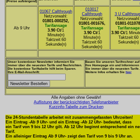
(Preise aufsteigend)
010017
01067 Callthrough
Callthrough
3 U Callthrou
Netzvorwahl:
Netzvorwahl:
Netzvorwahl
01801-000252,
01801-001676,
01801-011078
Tarifansage
Ab 9 Uhr
Tarifansage
Tarifansage
3.90 Ct
/1
3.90 Ct
/1
3.90 Ct
/1 Minut
Minute(n)
Minute(n)
Taktzeit:60
Taktzeit:60
Taktzeit:60
Sekunde(n)
Sekunde(n)
Sekunde(n)
Unser kostenloser Newsletter informiert Sie
Bauen Sie unseren Tarifrechner auf
immer über die neuesten Tarife und Nachrichten.
Ihre Homepage ein und Informieren
Die kostenlose Tariftabelle hilft beim Sparen.
Sie immer über die neuesten Tarife.
Ihre E-Mail-Anschrift:
Weitere Infos erhalten Sie
hier
Alle Angaben ohne Gewähr!
Auflistung der berücksichtigten Telefonanbieter
Kurzinfo-Tabelle zum Drucken
Die 24-Stundentabelle arbeitet mit zusammengefassten Uhrzeiten!
Ein Eintrag -
Ab 9 Uhr
- und ein Eintrag -
Ab 12 Uhr
- bedeutet, dass
ein Tarif von 9 bis 12 Uhr gilt. Ab 12 Uhr beginnt entsprechend ein n
Tarif.
Ein alleiniger Eintrag
Ab 9 Uhr
- zeigt den Tarif von 9 bis 9 Uhr an.