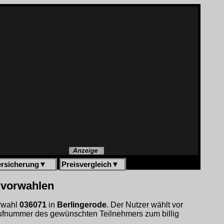
ersicherung
▼
Preisvergleich
▼
igvorwahlen
orwahl
036071
in
Berlingerode
. Der Nutzer wählt vor
ufnummer des gewünschten Teilnehmers zum billig