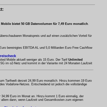
t:
 Mobile bietet 50 GB Datenvolumen für 7,49 Euro monatlich
.
 überschaubaren Monatspreis und auf einen zusätzlichen Vorteil für
n Euro bereinigtes EBITDA AL und 5,0 Milliarden Euro Free Cashflow
Preischeck
ited Mobile aktuell weniger als 15 Euro. Der Tarif
Unlimited
es 5G im o2-Netz und kommt in der Variante mit 24 Monaten Laufzeit
urn Tarifwelt derzeit 24,99 Euro monatlich. Hinzu kommen 19 Euro
 des Vodafone-Netzes. Entscheidend ist jedoch die vollständige
ür 34,99 Euro im Monat an. Hinzu kommt 1 Euro einmalig, der
 vor allem dann, wenn Laufzeit und Gesamtkosten zum eigenen