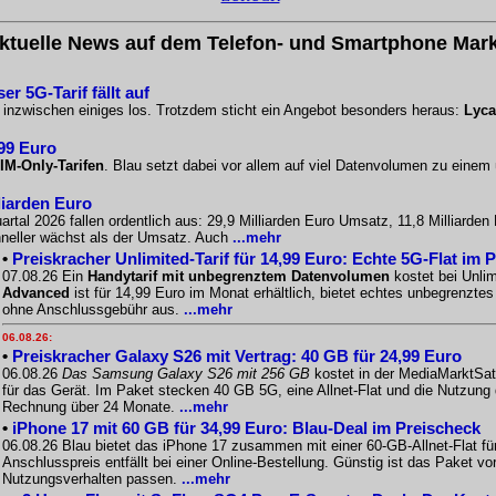
ktuelle News auf dem Telefon- und Smartphone Mark
r 5G-Tarif fällt auf
o inzwischen einiges los. Trotzdem sticht ein Angebot besonders heraus:
Lyca
,99 Euro
IM-Only-Tarifen
. Blau setzt dabei vor allem auf viel Datenvolumen zu einem
liarden Euro
artal 2026 fallen ordentlich aus: 29,9 Milliarden Euro Umsatz, 11,8 Milliarde
chneller wächst als der Umsatz. Auch
...mehr
•
Preiskracher Unlimited-Tarif für 14,99 Euro: Echte 5G-Flat im 
07.08.26 Ein
Handytarif mit unbegrenztem Datenvolumen
kostet bei Unlim
Advanced
ist für 14,99 Euro im Monat erhältlich, bietet echtes unbegrenzt
ohne Anschlussgebühr aus.
...mehr
06.08.26:
•
Preiskracher Galaxy S26 mit Vertrag: 40 GB für 24,99 Euro
06.08.26
Das Samsung Galaxy S26 mit 256 GB
kostet in der MediaMarktSat
für das Gerät. Im Paket stecken 40 GB 5G, eine Allnet-Flat und die Nutzung
Rechnung über 24 Monate.
...mehr
•
iPhone 17 mit 60 GB für 34,99 Euro: Blau-Deal im Preischeck
06.08.26 Blau bietet das iPhone 17 zusammen mit einer 60-GB-Allnet-Flat f
Anschlusspreis entfällt bei einer Online-Bestellung. Günstig ist das Paket
Nutzungsverhalten passen.
...mehr