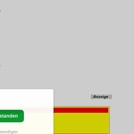
.
-Stundenvergleiche!
rstanden
twendigen