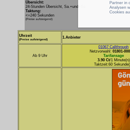
Übersicht:
Partner in
24-Stunden Übersicht, Sa.+und+So
Analysen w
Taktung:
Cookies au
<=240 Sekunden
(Preise aufsteigend)
Uhrzeit
1.Anbieter
(Preise aufsteigend)
01067 Callthrough
Netzvorwahl:
01801-000
Ab 9 Uhr
Tarifansage
3.90 Ct
/1 Minute(n)
Taktzeit:60 Sekunde(