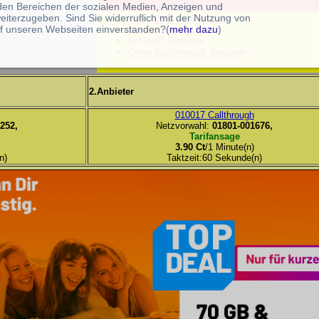
Tarif
 den Bereichen der sozialen Medien, Anzeigen und
eiterzugeben. Sind Sie widerruflich mit der Nutzung von
Ohne 0900-er Anbieter
f unseren Webseiten einverstanden?(
mehr dazu
)
Mit Tarifansage
Mit VoIP Anbieter
Ohne Callthrough Anbieter
2.Anbieter
010017 Callthrough
252,
Netzvorwahl:
01801-001676,
Tarifansage
3.90 Ct
/1 Minute(n)
n)
Taktzeit:60 Sekunde(n)