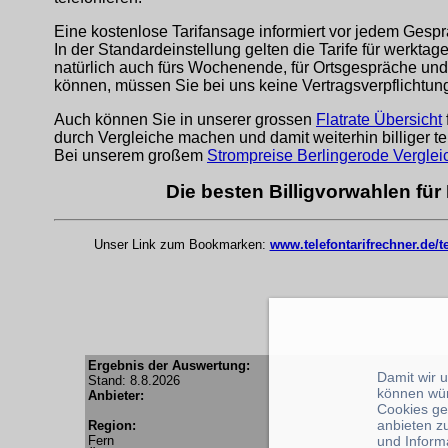
Eine kostenlose Tarifansage informiert vor jedem Gespr
In der Standardeinstellung gelten die Tarife für werkta
natürlich auch fürs Wochenende, für Ortsgespräche und
können, müssen Sie bei uns keine Vertragsverpflichtu
Auch können Sie in unserer grossen
Flatrate Übersicht
durch Vergleiche machen und damit weiterhin billiger te
Bei unserem großem
Strompreise Berlingerode Verglei
Die besten Billigvorwahlen für
Unser Link zum Bookmarken:
www.telefontarifrechner.de/
Ergebnis der Auswertung:
Damit wir 
Stand: 8.8.2026
können wü
Anbieter:
Cookies ge
anbieten z
Region:
Fern
und Inform