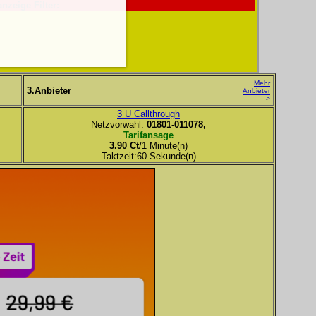
anzeige Filter:
Mehr
3.Anbieter
Anbieter
---->
3 U Callthrough
Netzvorwahl:
01801-011078,
Tarifansage
3.90 Ct
/1 Minute(n)
Taktzeit:60 Sekunde(n)