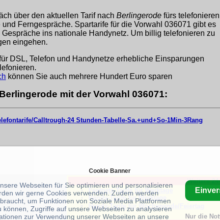
äch über den aktuellen Tarif nach
Berlingerode
fürs telefonieren
ge und Ferngespräche. Spartarife für die Vorwahl 036071 gibt es
 Gespräche ins nationale Handynetz. Um billig telefonieren zu
ngen eingehen.
für DSL, Telefon und Handynetze erhebliche Einsparungen
lefonieren.
ch
können Sie auch mehrere Hundert Euro sparen
 Berlingerode mit der Vorwahl 036071:
telefontarife/Calltrough-24 Stunden-Tabelle-Sa.+und+So-1Min-3Rang
Cookie Banner
Weitere 24
unsere Webseiten für Sie optimieren und personalisieren
Einve
Festnetz-Tarife für Werktage
rden wir gerne Cookies verwenden. Zudem werden
Handy-Tarife für Werktage
braucht, um Funktionen von Soziale Media Plattformen
Handy-Tarife für Wochenende/Feiertag
u können, Zugriffe auf unsere Webseiten zu analysieren
ationen zur Verwendung unserer Webseiten an unsere
Nur die No