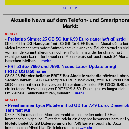
ZURÜCK
Aktuelle News auf dem Telefon- und Smartphon
Markt:
08.08.26:
•
Preistipp Simde: 25 GB 5G für 6,99 Euro dauerhaft günstig
08.08.26 Ein
5G-Handytarif mit 25 GB für 6,99 Euro
im Monat dürfte bei
vielen Interessenten sofort Aufmerksamkeit wecken. Bei der aktuellen Akt
von sim.de kommt allerdings noch ein Punkt hinzu, der langfristig fast
wichtiger sein kann: Der beworbene Monatspreis soll
auch nach 24 Mona
bestehen bleiben
.
...mehr
•
FRITZ!Box 7690 und 7590: Neues Labor-Update bringt
FRITZ!OS 8.50 näher
08.08.26
Für vier beliebte FRITZ!Box-Modelle steht die nächste Labor-
Version bereit:
FRITZ! versorgt die
FRITZ!Box 7690, 7590 AX, 7590 und
5690
erneut mit einer Testversion. Hinter dem aktuellen
FRITZ!OS 8.40
st
die laufende Entwicklung von FRITZ!OS 8.50. Dabei geht es längst nicht 
um kleinere Fehlerkorrekturen, sondern
...mehr
07.08.26:
•
Preishammer Lyca Mobile mit 50 GB für 7,49 Euro: Dieser 5
Tarif fällt auf
07.08.26 Im deutschen Mobilfunkmarkt ist bei Tarifen unter 10 Euro
inzwischen einiges los. Trotzdem sticht ein Angebot besonders heraus:
L
Mobile bietet 50 GB Datenvolumen für 7,49 Euro monatlich
. Dazu
kommen eine Allnet-Flat für Telefonate, eine
...mehr