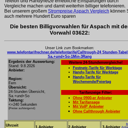
Telefon und Handynetze erhebliche Einsparungen durch
Vergleiche machen und damit weiterhin billiger telefonieren.
Bei unserem großem
Strompreise Aspach Vergleich
können 
auch mehrere Hundert Euro sparen
Die besten Billigvorwahlen für Aspach mit de
Vorwahl 03622:
Unser Link zum Bookmarken:
www.telefontarifrechner.de/telefontarife/Calltrough-24 Stunden-Tabel
Sa.+und+So-1Min-3Rang
Ergebnis der Auswertung:
Weitere 24-Stundenvergleiche!
Stand: 9.8.2026
Festnetz-Tarife für Werktage
Anbieter:
Handy-Tarife für Werktage
Handy-Tarife für
Region:
Wochenende/Feiertag
Fern
Übersicht:
24-Stunden Übersicht,
Tarifanzeige Filter:
Sa.+und+So
Ohne 0900-er Anbieter
Taktung:
Mit Tarifansage
<=240 Sekunden
Mit VoIP Anbieter
(Preise aufsteigend)
Ohne Callthrough Anbieter
M
Uhrzeit
1.Anbieter
2.Anbieter
3.Anbieter
Anbi