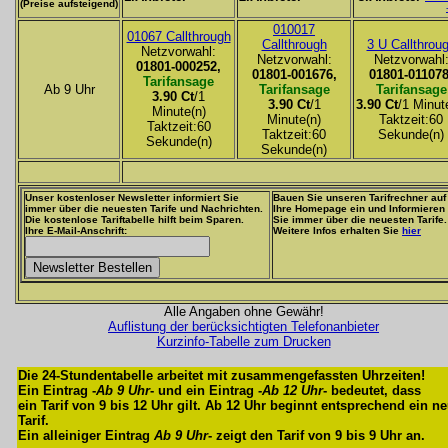
(Preise aufsteigend)
010017
01067 Callthrough
Callthrough
3 U Callthrou
Netzvorwahl:
Netzvorwahl:
Netzvorwahl
01801-000252,
01801-001676,
01801-011078
Tarifansage
Ab 9 Uhr
Tarifansage
Tarifansage
3.90 Ct
/1
3.90 Ct
/1
3.90 Ct
/1 Minut
Minute(n)
Minute(n)
Taktzeit:60
Taktzeit:60
Taktzeit:60
Sekunde(n)
Sekunde(n)
Sekunde(n)
Unser kostenloser Newsletter informiert Sie
Bauen Sie unseren Tarifrechner auf
immer über die neuesten Tarife und Nachrichten.
Ihre Homepage ein und Informieren
Die kostenlose Tariftabelle hilft beim Sparen.
Sie immer über die neuesten Tarife.
Ihre E-Mail-Anschrift:
Weitere Infos erhalten Sie
hier
Alle Angaben ohne Gewähr!
Auflistung der berücksichtigten Telefonanbieter
Kurzinfo-Tabelle zum Drucken
Die 24-Stundentabelle arbeitet mit zusammengefassten Uhrzeiten!
Ein Eintrag -
Ab 9 Uhr
- und ein Eintrag -
Ab 12 Uhr
- bedeutet, dass
ein Tarif von 9 bis 12 Uhr gilt. Ab 12 Uhr beginnt entsprechend ein n
Tarif.
Ein alleiniger Eintrag
Ab 9 Uhr
- zeigt den Tarif von 9 bis 9 Uhr an.