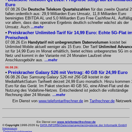
Euro
07.08.26 Die
Deutsche Telekom Quartalszahlen
für das zweite Quartal 
fallen ordentlich aus: 29,9 Milliarden Euro Umsatz, 11,8 Milliarden Euro
bereinigtes EBITDA AL und 5,0 Milliarden Euro Free Cashflow AL. Auffällig
vor allem, dass das operative Ergebnis deutlich schneller wächst als der
Umsatz. Auch
...mehr
•
Preiskracher Unlimited-Tarif für 14,99 Euro: Echte 5G-Flat i
Preischeck
07.08.26 Ein
Handytarif mit unbegrenztem Datenvolumen
kostet bei
Unlimited Mobile aktuell weniger als 15 Euro. Der Tarif
Unlimited Advanc
ist für 14,99 Euro im Monat erhältlich, bietet echtes unbegrenztes 5G im o
Netz und kommt in der Variante mit 24 Monaten Laufzeit ohne
Anschlussgebühr aus.
...mehr
06.08.26:
•
Preiskracher Galaxy S26 mit Vertrag: 40 GB für 24,99 Euro
06.08.26
Das Samsung Galaxy S26 mit 256 GB
kostet in der
MediaMarktSaturn Tarifwelt derzeit 24,99 Euro monatlich. Hinzu kommen 
Euro für das Gerät. Im Paket stecken 40 GB 5G, eine Allnet-Flat und die
Nutzung des Vodafone-Netzes. Entscheidend ist jedoch die vollständige
Rechnung über 24 Monate.
...mehr
Ein Dienst von
www.telefontarifrechner.de
im
Tarifrechner.de
Netzwerk
Ein Dienst von
www.telefontarifrechner.de
©
Copyright
1998-2026 by
DATA INFORM-Datenmanagementsysteme der Informatik GmbH
Impressum
Datenschutzhinweise