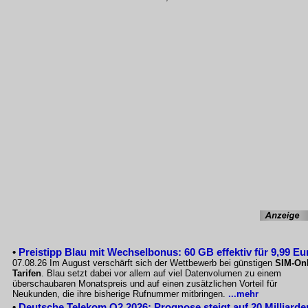
•
Preistipp Blau mit Wechselbonus: 60 GB effektiv für 9,99 Eu
07.08.26 Im August verschärft sich der Wettbewerb bei günstigen
SIM-Onl
Tarifen
. Blau setzt dabei vor allem auf viel Datenvolumen zu einem
überschaubaren Monatspreis und auf einen zusätzlichen Vorteil für
Neukunden, die ihre bisherige Rufnummer mitbringen.
...mehr
•
Deutsche Telekom Q2 2026: Prognose steigt auf 20 Milliarde