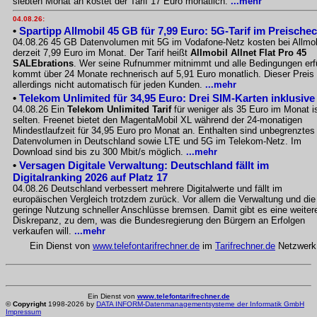
siebten Monat an kostet der Tarif 17 Euro monatlich.
...mehr
04.08.26:
•
Spartipp Allmobil 45 GB für 7,99 Euro: 5G-Tarif im Preische
04.08.26 45 GB Datenvolumen mit 5G im Vodafone-Netz kosten bei Allmob
derzeit 7,99 Euro im Monat. Der Tarif heißt
Allmobil Allnet Flat Pro 45
SALEbrations
. Wer seine Rufnummer mitnimmt und alle Bedingungen erfü
kommt über 24 Monate rechnerisch auf 5,91 Euro monatlich. Dieser Preis g
allerdings nicht automatisch für jeden Kunden.
...mehr
•
Telekom Unlimited für 34,95 Euro: Drei SIM-Karten inklusive
04.08.26 Ein
Telekom Unlimited Tarif
für weniger als 35 Euro im Monat i
selten. Freenet bietet den MagentaMobil XL während der 24-monatigen
Mindestlaufzeit für 34,95 Euro pro Monat an. Enthalten sind unbegrenztes
Datenvolumen in Deutschland sowie LTE und 5G im Telekom-Netz. Im
Download sind bis zu 300 Mbit/s möglich.
...mehr
•
Versagen Digitale Verwaltung: Deutschland fällt im
Digitalranking 2026 auf Platz 17
04.08.26 Deutschland verbessert mehrere Digitalwerte und fällt im
europäischen Vergleich trotzdem zurück. Vor allem die Verwaltung und die
geringe Nutzung schneller Anschlüsse bremsen. Damit gibt es eine weiter
Diskrepanz, zu dem, was die Bundesregierung den Bürgern an Erfolgen
verkaufen will.
...mehr
Ein Dienst von
www.telefontarifrechner.de
im
Tarifrechner.de
Netzwerk
Ein Dienst von
www.telefontarifrechner.de
©
Copyright
1998-2026 by
DATA INFORM-Datenmanagementsysteme der Informatik GmbH
Impressum