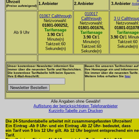
M
Uhrzeit
1.Anbieter
2.Anbieter
3.Anbieter
Anbi
(Preise aufsteigend)
010017
01067 Callthrough
Callthrough
3 U Callthrou
Netzvorwahl:
Netzvorwahl:
Netzvorwahl
01801-000252,
01801-001676,
01801-011078
Tarifansage
Ab 9 Uhr
Tarifansage
Tarifansage
3.90 Ct
/1
3.90 Ct
/1
3.90 Ct
/1 Minut
Minute(n)
Minute(n)
Taktzeit:60
Taktzeit:60
Taktzeit:60
Sekunde(n)
Sekunde(n)
Sekunde(n)
Unser kostenloser Newsletter informiert Sie
Bauen Sie unseren Tarifrechner auf
immer über die neuesten Tarife und Nachrichten.
Ihre Homepage ein und Informieren
Die kostenlose Tariftabelle hilft beim Sparen.
Sie immer über die neuesten Tarife.
Ihre E-Mail-Anschrift:
Weitere Infos erhalten Sie
hier
Alle Angaben ohne Gewähr!
Auflistung der berücksichtigten Telefonanbieter
Kurzinfo-Tabelle zum Drucken
Die 24-Stundentabelle arbeitet mit zusammengefassten Uhrzeiten!
Ein Eintrag -
Ab 9 Uhr
- und ein Eintrag -
Ab 12 Uhr
- bedeutet, dass
ein Tarif von 9 bis 12 Uhr gilt. Ab 12 Uhr beginnt entsprechend ein n
Tarif.