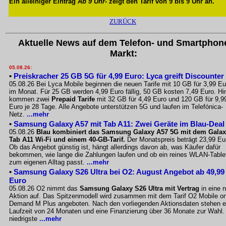
Ein alleiniger Eintrag
Ab 9 Uhr
- zeigt den Tarif von 9 bis 9 Uhr an.
ZURÜCK
Aktuelle News auf dem Telefon- und Smartphon
Markt:
05.08.26:
•
Preiskracher 25 GB 5G für 4,99 Euro: Lyca greift Discounter
05.08.26 Bei Lyca Mobile beginnen die neuen Tarife mit 10 GB für 3,99 Eu
im Monat. Für 25 GB werden 4,99 Euro fällig, 50 GB kosten 7,49 Euro. Hi
kommen zwei
Prepaid Tarife
mit 32 GB für 4,49 Euro und 120 GB für 9,9
Euro je 28 Tage. Alle Angebote unterstützen 5G und laufen im Telefónica-
Netz.
...mehr
•
Samsung Galaxy A57 mit Tab A11: Zwei Geräte im Blau-Deal
05.08.26
Blau kombiniert das Samsung Galaxy A57 5G mit dem Gala
Tab A11 Wi-Fi und einem 40-GB-Tarif.
Der Monatspreis beträgt 23,99 Eu
Ob das Angebot günstig ist, hängt allerdings davon ab, was Käufer dafür
bekommen, wie lange die Zahlungen laufen und ob ein reines WLAN-Table
zum eigenen Alltag passt.
...mehr
•
Samsung Galaxy S26 Ultra bei O2: August Angebot ab 49,99
Euro
05.08.26 O2 nimmt das
Samsung Galaxy S26 Ultra mit Vertrag
in eine 
Aktion auf. Das Spitzenmodell wird zusammen mit dem Tarif O2 Mobile o
Demand M Plus angeboten. Nach den vorliegenden Aktionsdaten stehen e
Laufzeit von 24 Monaten und eine Finanzierung über 36 Monate zur Wahl.
niedrigste
...mehr