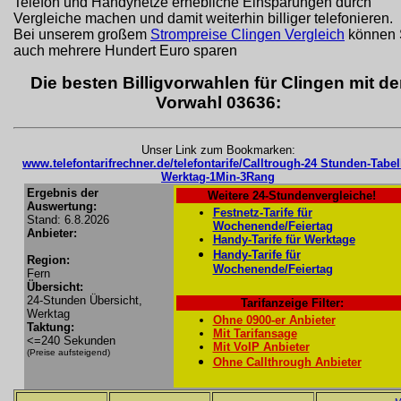
Telefon und Handynetze erhebliche Einsparungen durch
Vergleiche machen und damit weiterhin billiger telefonieren.
Bei unserem großem
Strompreise Clingen Vergleich
können 
auch mehrere Hundert Euro sparen
Die besten Billigvorwahlen für Clingen mit de
Vorwahl 03636:
Unser Link zum Bookmarken:
www.telefontarifrechner.de/telefontarife/Calltrough-24 Stunden-Tabel
Werktag-1Min-3Rang
Ergebnis der
Weitere 24-Stundenvergleiche!
Auswertung:
Festnetz-Tarife für
Stand: 6.8.2026
Wochenende/Feiertag
Anbieter:
Handy-Tarife für Werktage
Handy-Tarife für
Region:
Wochenende/Feiertag
Fern
Übersicht:
24-Stunden Übersicht,
Tarifanzeige Filter:
Werktag
Ohne 0900-er Anbieter
Taktung:
Mit Tarifansage
<=240 Sekunden
Mit VoIP Anbieter
(Preise aufsteigend)
Ohne Callthrough Anbieter