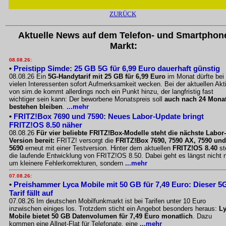
ZURÜCK
Aktuelle News auf dem Telefon- und Smartphon
Markt:
08.08.26:
•
Preistipp Simde: 25 GB 5G für 6,99 Euro dauerhaft günstig
08.08.26 Ein
5G-Handytarif mit 25 GB für 6,99 Euro
im Monat dürfte bei
vielen Interessenten sofort Aufmerksamkeit wecken. Bei der aktuellen Akt
von sim.de kommt allerdings noch ein Punkt hinzu, der langfristig fast
wichtiger sein kann: Der beworbene Monatspreis soll
auch nach 24 Mona
bestehen bleiben
.
...mehr
•
FRITZ!Box 7690 und 7590: Neues Labor-Update bringt
FRITZ!OS 8.50 näher
08.08.26
Für vier beliebte FRITZ!Box-Modelle steht die nächste Labor-
Version bereit:
FRITZ! versorgt die
FRITZ!Box 7690, 7590 AX, 7590 und
5690
erneut mit einer Testversion. Hinter dem aktuellen
FRITZ!OS 8.40
st
die laufende Entwicklung von FRITZ!OS 8.50. Dabei geht es längst nicht 
um kleinere Fehlerkorrekturen, sondern
...mehr
07.08.26:
•
Preishammer Lyca Mobile mit 50 GB für 7,49 Euro: Dieser 5
Tarif fällt auf
07.08.26 Im deutschen Mobilfunkmarkt ist bei Tarifen unter 10 Euro
inzwischen einiges los. Trotzdem sticht ein Angebot besonders heraus:
L
Mobile bietet 50 GB Datenvolumen für 7,49 Euro monatlich
. Dazu
kommen eine Allnet-Flat für Telefonate, eine
...mehr