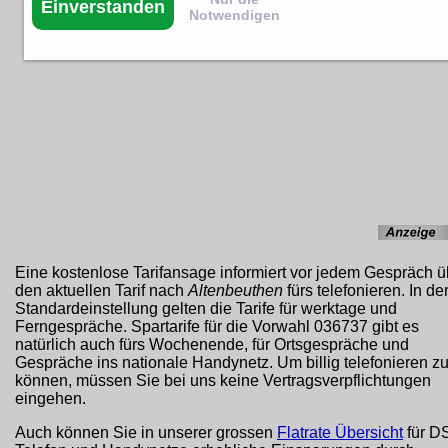
Einverstanden
Notwendigen
Eine kostenlose Tarifansage informiert vor jedem Gespräch ü
den aktuellen Tarif nach
Altenbeuthen
fürs telefonieren. In de
Standardeinstellung gelten die Tarife für werktage und
Ferngespräche. Spartarife für die Vorwahl 036737 gibt es
natürlich auch fürs Wochenende, für Ortsgespräche und
Gespräche ins nationale Handynetz. Um billig telefonieren z
können, müssen Sie bei uns keine Vertragsverpflichtungen
eingehen.
Auch können Sie in unserer grossen
Flatrate Übersicht
für D