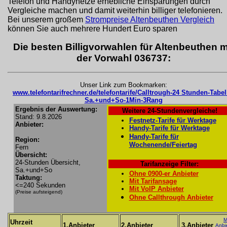
Telefon und Handynetze erhebliche Einsparungen durch
Vergleiche machen und damit weiterhin billiger telefonieren.
Bei unserem großem
Strompreise Altenbeuthen Vergleich
können Sie auch mehrere Hundert Euro sparen
Die besten Billigvorwahlen für Altenbeuthen m
der Vorwahl 036737:
Unser Link zum Bookmarken:
www.telefontarifrechner.de/telefontarife/Calltrough-24 Stunden-Tabel
Sa.+und+So-1Min-3Rang
Ergebnis der Auswertung:
Weitere 24-Stundenvergleiche!
Stand: 9.8.2026
Festnetz-Tarife für Werktage
Anbieter:
Handy-Tarife für Werktage
Handy-Tarife für
Region:
Wochenende/Feiertag
Fern
Übersicht:
24-Stunden Übersicht,
Tarifanzeige Filter:
Sa.+und+So
Ohne 0900-er Anbieter
Taktung:
Mit Tarifansage
<=240 Sekunden
Mit VoIP Anbieter
(Preise aufsteigend)
Ohne Callthrough Anbieter
M
Uhrzeit
1.Anbieter
2.Anbieter
3.Anbieter
Anbi