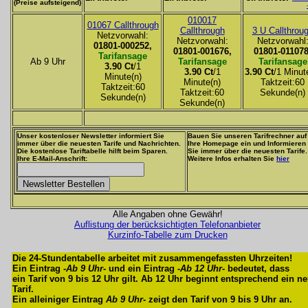
(Preise aufsteigend)
010017
01067 Callthrough
Callthrough
3 U Callthrou
Netzvorwahl:
Netzvorwahl:
Netzvorwahl
01801-000252,
01801-001676,
01801-011078
Tarifansage
Ab 9 Uhr
Tarifansage
Tarifansage
3.90 Ct
/1
3.90 Ct
/1
3.90 Ct
/1 Minut
Minute(n)
Minute(n)
Taktzeit:60
Taktzeit:60
Taktzeit:60
Sekunde(n)
Sekunde(n)
Sekunde(n)
Unser kostenloser Newsletter informiert Sie
Bauen Sie unseren Tarifrechner auf
immer über die neuesten Tarife und Nachrichten.
Ihre Homepage ein und Informieren
Die kostenlose Tariftabelle hilft beim Sparen.
Sie immer über die neuesten Tarife.
Ihre E-Mail-Anschrift:
Weitere Infos erhalten Sie
hier
Alle Angaben ohne Gewähr!
Auflistung der berücksichtigten Telefonanbieter
Kurzinfo-Tabelle zum Drucken
Die 24-Stundentabelle arbeitet mit zusammengefassten Uhrzeiten!
Ein Eintrag -
Ab 9 Uhr
- und ein Eintrag -
Ab 12 Uhr
- bedeutet, dass
ein Tarif von 9 bis 12 Uhr gilt. Ab 12 Uhr beginnt entsprechend ein n
Tarif.
Ein alleiniger Eintrag
Ab 9 Uhr
- zeigt den Tarif von 9 bis 9 Uhr an.