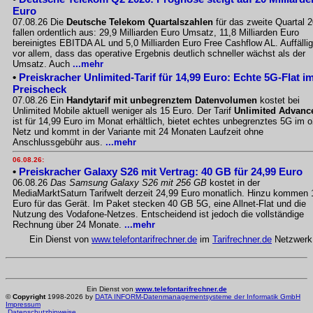
Euro
07.08.26 Die
Deutsche Telekom Quartalszahlen
für das zweite Quartal 
fallen ordentlich aus: 29,9 Milliarden Euro Umsatz, 11,8 Milliarden Euro
bereinigtes EBITDA AL und 5,0 Milliarden Euro Free Cashflow AL. Auffällig
vor allem, dass das operative Ergebnis deutlich schneller wächst als der
Umsatz. Auch
...mehr
•
Preiskracher Unlimited-Tarif für 14,99 Euro: Echte 5G-Flat i
Preischeck
07.08.26 Ein
Handytarif mit unbegrenztem Datenvolumen
kostet bei
Unlimited Mobile aktuell weniger als 15 Euro. Der Tarif
Unlimited Advanc
ist für 14,99 Euro im Monat erhältlich, bietet echtes unbegrenztes 5G im o
Netz und kommt in der Variante mit 24 Monaten Laufzeit ohne
Anschlussgebühr aus.
...mehr
06.08.26:
•
Preiskracher Galaxy S26 mit Vertrag: 40 GB für 24,99 Euro
06.08.26
Das Samsung Galaxy S26 mit 256 GB
kostet in der
MediaMarktSaturn Tarifwelt derzeit 24,99 Euro monatlich. Hinzu kommen 
Euro für das Gerät. Im Paket stecken 40 GB 5G, eine Allnet-Flat und die
Nutzung des Vodafone-Netzes. Entscheidend ist jedoch die vollständige
Rechnung über 24 Monate.
...mehr
Ein Dienst von
www.telefontarifrechner.de
im
Tarifrechner.de
Netzwerk
Ein Dienst von
www.telefontarifrechner.de
©
Copyright
1998-2026 by
DATA INFORM-Datenmanagementsysteme der Informatik GmbH
Impressum
Datenschutzhinweise