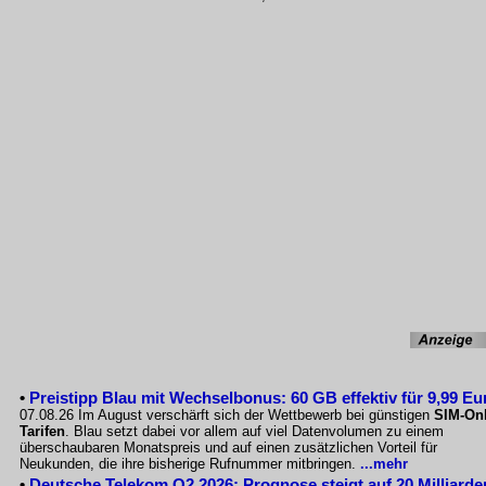
•
Preistipp Blau mit Wechselbonus: 60 GB effektiv für 9,99 Eu
07.08.26 Im August verschärft sich der Wettbewerb bei günstigen
SIM-Onl
Tarifen
. Blau setzt dabei vor allem auf viel Datenvolumen zu einem
überschaubaren Monatspreis und auf einen zusätzlichen Vorteil für
Neukunden, die ihre bisherige Rufnummer mitbringen.
...mehr
•
Deutsche Telekom Q2 2026: Prognose steigt auf 20 Milliarde