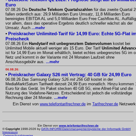
Euro
07.08.26 Die
Deutsche Telekom Quartalszahlen
für das zweite Quartal 
fallen ordentlich aus: 29,9 Milliarden Euro Umsatz, 11,8 Milliarden Euro
bereinigtes EBITDA AL und 5,0 Milliarden Euro Free Cashflow AL. Auffällig
vor allem, dass das operative Ergebnis deutlich schneller wächst als der
Umsatz. Auch
...mehr
•
Preiskracher Unlimited-Tarif für 14,99 Euro: Echte 5G-Flat i
Preischeck
07.08.26 Ein
Handytarif mit unbegrenztem Datenvolumen
kostet bei
Unlimited Mobile aktuell weniger als 15 Euro. Der Tarif
Unlimited Advanc
ist für 14,99 Euro im Monat erhältlich, bietet echtes unbegrenztes 5G im o
Netz und kommt in der Variante mit 24 Monaten Laufzeit ohne
Anschlussgebühr aus.
...mehr
06.08.26:
•
Preiskracher Galaxy S26 mit Vertrag: 40 GB für 24,99 Euro
06.08.26
Das Samsung Galaxy S26 mit 256 GB
kostet in der
MediaMarktSaturn Tarifwelt derzeit 24,99 Euro monatlich. Hinzu kommen 
Euro für das Gerät. Im Paket stecken 40 GB 5G, eine Allnet-Flat und die
Nutzung des Vodafone-Netzes. Entscheidend ist jedoch die vollständige
Rechnung über 24 Monate.
...mehr
Ein Dienst von
www.telefontarifrechner.de
im
Tarifrechner.de
Netzwerk
Ein Dienst von
www.telefontarifrechner.de
©
Copyright
1998-2026 by
DATA INFORM-Datenmanagementsysteme der Informatik GmbH
Impressum
Datenschutzhinweise