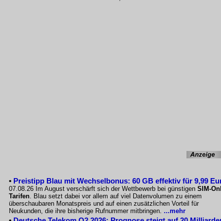
•
Preistipp Blau mit Wechselbonus: 60 GB effektiv für 9,99 Eu
07.08.26 Im August verschärft sich der Wettbewerb bei günstigen
SIM-Onl
Tarifen
. Blau setzt dabei vor allem auf viel Datenvolumen zu einem
überschaubaren Monatspreis und auf einen zusätzlichen Vorteil für
Neukunden, die ihre bisherige Rufnummer mitbringen.
...mehr
•
Deutsche Telekom Q2 2026: Prognose steigt auf 20 Milliarde