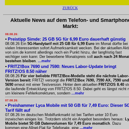
ZURÜCK
Aktuelle News auf dem Telefon- und Smartphon
Markt:
08.08.26:
•
Preistipp Simde: 25 GB 5G für 6,99 Euro dauerhaft günstig
08.08.26 Ein
5G-Handytarif mit 25 GB für 6,99 Euro
im Monat dürfte bei
vielen Interessenten sofort Aufmerksamkeit wecken. Bei der aktuellen Akt
von sim.de kommt allerdings noch ein Punkt hinzu, der langfristig fast
wichtiger sein kann: Der beworbene Monatspreis soll
auch nach 24 Mona
bestehen bleiben
.
...mehr
•
FRITZ!Box 7690 und 7590: Neues Labor-Update bringt
FRITZ!OS 8.50 näher
08.08.26
Für vier beliebte FRITZ!Box-Modelle steht die nächste Labor-
Version bereit:
FRITZ! versorgt die
FRITZ!Box 7690, 7590 AX, 7590 und
5690
erneut mit einer Testversion. Hinter dem aktuellen
FRITZ!OS 8.40
st
die laufende Entwicklung von FRITZ!OS 8.50. Dabei geht es längst nicht 
um kleinere Fehlerkorrekturen, sondern
...mehr
07.08.26:
•
Preishammer Lyca Mobile mit 50 GB für 7,49 Euro: Dieser 5
Tarif fällt auf
07.08.26 Im deutschen Mobilfunkmarkt ist bei Tarifen unter 10 Euro
inzwischen einiges los. Trotzdem sticht ein Angebot besonders heraus:
L
Mobile bietet 50 GB Datenvolumen für 7,49 Euro monatlich
. Dazu
kommen eine Allnet-Flat für Telefonate, eine
...mehr