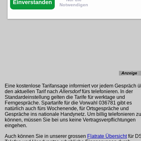
Einverstanden
Notwendigen
Eine kostenlose Tarifansage informiert vor jedem Gespräch ü
den aktuellen Tarif nach
Allersdorf
fürs telefonieren. In der
Standardeinstellung gelten die Tarife für werktage und
Ferngespräche. Spartarife für die Vorwahl 036781 gibt es
natürlich auch fürs Wochenende, für Ortsgespräche und
Gespräche ins nationale Handynetz. Um billig telefonieren z
können, müssen Sie bei uns keine Vertragsverpflichtungen
eingehen.
Auch können Sie in unserer grossen
Flatrate Übersicht
für D