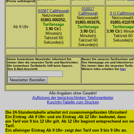
(Preise aufsteigend)
010017
01067 Callthrough
Callthrough
3 U Callthrou
Netzvorwahl:
Netzvorwahl:
Netzvorwahl
01801-000252,
01801-001676,
01801-011078
Tarifansage
Ab 9 Uhr
Tarifansage
Tarifansage
3.90 Ct
/1
3.90 Ct
/1
3.90 Ct
/1 Minut
Minute(n)
Minute(n)
Taktzeit:60
Taktzeit:60
Taktzeit:60
Sekunde(n)
Sekunde(n)
Sekunde(n)
Unser kostenloser Newsletter informiert Sie
Bauen Sie unseren Tarifrechner auf
immer über die neuesten Tarife und Nachrichten.
Ihre Homepage ein und Informieren
Die kostenlose Tariftabelle hilft beim Sparen.
Sie immer über die neuesten Tarife.
Ihre E-Mail-Anschrift:
Weitere Infos erhalten Sie
hier
Alle Angaben ohne Gewähr!
Auflistung der berücksichtigten Telefonanbieter
Kurzinfo-Tabelle zum Drucken
Die 24-Stundentabelle arbeitet mit zusammengefassten Uhrzeiten!
Ein Eintrag -
Ab 9 Uhr
- und ein Eintrag -
Ab 12 Uhr
- bedeutet, dass
ein Tarif von 9 bis 12 Uhr gilt. Ab 12 Uhr beginnt entsprechend ein n
Tarif.
Ein alleiniger Eintrag
Ab 9 Uhr
- zeigt den Tarif von 9 bis 9 Uhr an.