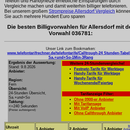
Telefon und Handynetze erhebliche Einsparungen durch
Vergleiche machen und damit weiterhin billiger telefonieren.
Bei unserem großem
Strompreise Allersdorf Vergleich
könne
Sie auch mehrere Hundert Euro sparen
Die besten Billigvorwahlen für Allersdorf mit d
Vorwahl 036781:
Unser Link zum Bookmarken:
www.telefontarifrechner.de/telefontarife/Calltrough-24 Stunden-Tabel
Sa.+und+So-1Min-3Rang
Ergebnis der Auswertung:
Weitere 24-Stundenvergleiche!
Stand: 9.8.2026
Festnetz-Tarife für Werktage
Anbieter:
Handy-Tarife für Werktage
Handy-Tarife für
Region:
Wochenende/Feiertag
Fern
Übersicht:
24-Stunden Übersicht,
Tarifanzeige Filter:
Sa.+und+So
Ohne 0900-er Anbieter
Taktung:
Mit Tarifansage
<=240 Sekunden
Mit VoIP Anbieter
(Preise aufsteigend)
Ohne Callthrough Anbieter
M
Uhrzeit
1.Anbieter
2.Anbieter
3.Anbieter
Anbi