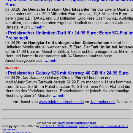
Euro
07.08.26 Die
Deutsche Telekom Quartalszahlen
für das zweite Quartal 
fallen ordentlich aus: 29,9 Milliarden Euro Umsatz, 11,8 Milliarden Euro
bereinigtes EBITDA AL und 5,0 Milliarden Euro Free Cashflow AL. Auffällig
vor allem, dass das operative Ergebnis deutlich schneller wächst als der
Umsatz. Auch
...mehr
•
Preiskracher Unlimited-Tarif für 14,99 Euro: Echte 5G-Flat i
Preischeck
07.08.26 Ein
Handytarif mit unbegrenztem Datenvolumen
kostet bei
Unlimited Mobile aktuell weniger als 15 Euro. Der Tarif
Unlimited Advanc
ist für 14,99 Euro im Monat erhältlich, bietet echtes unbegrenztes 5G im o
Netz und kommt in der Variante mit 24 Monaten Laufzeit ohne
Anschlussgebühr aus.
...mehr
06.08.26:
•
Preiskracher Galaxy S26 mit Vertrag: 40 GB für 24,99 Euro
06.08.26
Das Samsung Galaxy S26 mit 256 GB
kostet in der
MediaMarktSaturn Tarifwelt derzeit 24,99 Euro monatlich. Hinzu kommen 
Euro für das Gerät. Im Paket stecken 40 GB 5G, eine Allnet-Flat und die
Nutzung des Vodafone-Netzes. Entscheidend ist jedoch die vollständige
Rechnung über 24 Monate.
...mehr
Ein Dienst von
www.telefontarifrechner.de
im
Tarifrechner.de
Netzwerk
Ein Dienst von
www.telefontarifrechner.de
©
Copyright
1998-2026 by
DATA INFORM-Datenmanagementsysteme der Informatik GmbH
Impressum
Datenschutzhinweise