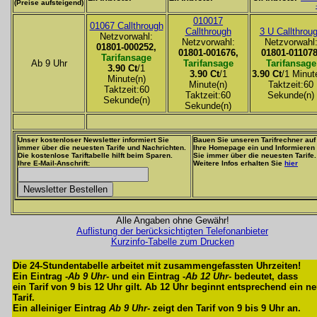
(Preise aufsteigend)
010017
01067 Callthrough
Callthrough
3 U Callthrou
Netzvorwahl:
Netzvorwahl:
Netzvorwahl
01801-000252,
01801-001676,
01801-011078
Tarifansage
Ab 9 Uhr
Tarifansage
Tarifansage
3.90 Ct
/1
3.90 Ct
/1
3.90 Ct
/1 Minut
Minute(n)
Minute(n)
Taktzeit:60
Taktzeit:60
Taktzeit:60
Sekunde(n)
Sekunde(n)
Sekunde(n)
Unser kostenloser Newsletter informiert Sie
Bauen Sie unseren Tarifrechner auf
immer über die neuesten Tarife und Nachrichten.
Ihre Homepage ein und Informieren
Die kostenlose Tariftabelle hilft beim Sparen.
Sie immer über die neuesten Tarife.
Ihre E-Mail-Anschrift:
Weitere Infos erhalten Sie
hier
Alle Angaben ohne Gewähr!
Auflistung der berücksichtigten Telefonanbieter
Kurzinfo-Tabelle zum Drucken
Die 24-Stundentabelle arbeitet mit zusammengefassten Uhrzeiten!
Ein Eintrag -
Ab 9 Uhr
- und ein Eintrag -
Ab 12 Uhr
- bedeutet, dass
ein Tarif von 9 bis 12 Uhr gilt. Ab 12 Uhr beginnt entsprechend ein n
Tarif.
Ein alleiniger Eintrag
Ab 9 Uhr
- zeigt den Tarif von 9 bis 9 Uhr an.