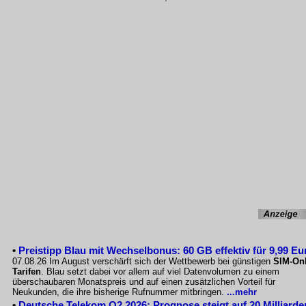
•
Preistipp Blau mit Wechselbonus: 60 GB effektiv für 9,99 Eu
07.08.26 Im August verschärft sich der Wettbewerb bei günstigen
SIM-Onl
Tarifen
. Blau setzt dabei vor allem auf viel Datenvolumen zu einem
überschaubaren Monatspreis und auf einen zusätzlichen Vorteil für
Neukunden, die ihre bisherige Rufnummer mitbringen.
...mehr
•
Deutsche Telekom Q2 2026: Prognose steigt auf 20 Milliarde