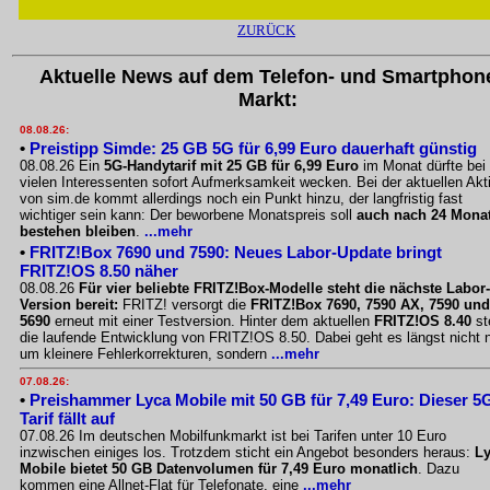
ZURÜCK
Aktuelle News auf dem Telefon- und Smartphon
Markt:
08.08.26:
•
Preistipp Simde: 25 GB 5G für 6,99 Euro dauerhaft günstig
08.08.26 Ein
5G-Handytarif mit 25 GB für 6,99 Euro
im Monat dürfte bei
vielen Interessenten sofort Aufmerksamkeit wecken. Bei der aktuellen Akt
von sim.de kommt allerdings noch ein Punkt hinzu, der langfristig fast
wichtiger sein kann: Der beworbene Monatspreis soll
auch nach 24 Mona
bestehen bleiben
.
...mehr
•
FRITZ!Box 7690 und 7590: Neues Labor-Update bringt
FRITZ!OS 8.50 näher
08.08.26
Für vier beliebte FRITZ!Box-Modelle steht die nächste Labor-
Version bereit:
FRITZ! versorgt die
FRITZ!Box 7690, 7590 AX, 7590 und
5690
erneut mit einer Testversion. Hinter dem aktuellen
FRITZ!OS 8.40
st
die laufende Entwicklung von FRITZ!OS 8.50. Dabei geht es längst nicht 
um kleinere Fehlerkorrekturen, sondern
...mehr
07.08.26:
•
Preishammer Lyca Mobile mit 50 GB für 7,49 Euro: Dieser 5
Tarif fällt auf
07.08.26 Im deutschen Mobilfunkmarkt ist bei Tarifen unter 10 Euro
inzwischen einiges los. Trotzdem sticht ein Angebot besonders heraus:
L
Mobile bietet 50 GB Datenvolumen für 7,49 Euro monatlich
. Dazu
kommen eine Allnet-Flat für Telefonate, eine
...mehr