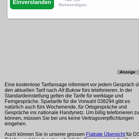
Einverstanden
Notwendigen
Eine kostenlose Tarifansage informiert vor jedem Gespräch ü
den aktuellen Tarif nach
Alt Bukow
fürs telefonieren. In der
Standardeinstellung gelten die Tarife für werktage und
Ferngespräche. Spartarife für die Vorwahl 038294 gibt es
natürlich auch fürs Wochenende, für Ortsgespräche und
Gespräche ins nationale Handynetz. Um billig telefonieren z
können, müssen Sie bei uns keine Vertragsverpflichtungen
eingehen.
Auch können Sie in unserer grossen
Flatrate Übersicht
für D