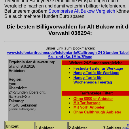
Telefon und Handynetze erhebliche Einsparungen durch
Vergleiche machen und damit weiterhin billiger telefonieren.
Bei unserem großem
Strompreise Alt Bukow Vergleich
könne
Sie auch mehrere Hundert Euro sparen
Die besten Billigvorwahlen für Alt Bukow mit d
Vorwahl 038294:
Unser Link zum Bookmarken:
www.telefontarifrechner.de/telefontarife/Calltrough-24 Stunden-Tabel
Sa.+und+So-1Min-3Rang
Ergebnis der Auswertung:
Weitere 24-Stundenvergleiche!
Stand: 9.8.2026
Festnetz-Tarife für Werktage
Anbieter:
Handy-Tarife für Werktage
Handy-Tarife für
Region:
Wochenende/Feiertag
Fern
Übersicht:
24-Stunden Übersicht,
Tarifanzeige Filter:
Sa.+und+So
Ohne 0900-er Anbieter
Taktung:
Mit Tarifansage
<=240 Sekunden
Mit VoIP Anbieter
(Preise aufsteigend)
Ohne Callthrough Anbieter
M
Uhrzeit
1.Anbieter
2.Anbieter
3.Anbieter
Anbi