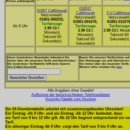
(Preise aufsteigend)
010017
01067 Callthrough
Callthrough
3 U Callthrou
Netzvorwahl:
Netzvorwahl:
Netzvorwahl
01801-000252,
01801-001676,
01801-011078
Tarifansage
Ab 9 Uhr
Tarifansage
Tarifansage
3.90 Ct
/1
3.90 Ct
/1
3.90 Ct
/1 Minut
Minute(n)
Minute(n)
Taktzeit:60
Taktzeit:60
Taktzeit:60
Sekunde(n)
Sekunde(n)
Sekunde(n)
Unser kostenloser Newsletter informiert Sie
Bauen Sie unseren Tarifrechner auf
immer über die neuesten Tarife und Nachrichten.
Ihre Homepage ein und Informieren
Die kostenlose Tariftabelle hilft beim Sparen.
Sie immer über die neuesten Tarife.
Ihre E-Mail-Anschrift:
Weitere Infos erhalten Sie
hier
Alle Angaben ohne Gewähr!
Auflistung der berücksichtigten Telefonanbieter
Kurzinfo-Tabelle zum Drucken
Die 24-Stundentabelle arbeitet mit zusammengefassten Uhrzeiten!
Ein Eintrag -
Ab 9 Uhr
- und ein Eintrag -
Ab 12 Uhr
- bedeutet, dass
ein Tarif von 9 bis 12 Uhr gilt. Ab 12 Uhr beginnt entsprechend ein n
Tarif.
Ein alleiniger Eintrag
Ab 9 Uhr
- zeigt den Tarif von 9 bis 9 Uhr an.