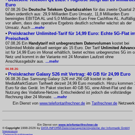
Euro
07.08.26 Die
Deutsche Telekom Quartalszahlen
für das zweite Quartal 
fallen ordentlich aus: 29,9 Milliarden Euro Umsatz, 11,8 Milliarden Euro
bereinigtes EBITDA AL und 5,0 Milliarden Euro Free Cashflow AL. Auffällig
vor allem, dass das operative Ergebnis deutlich schneller wächst als der
Umsatz. Auch
...mehr
•
Preiskracher Unlimited-Tarif für 14,99 Euro: Echte 5G-Flat i
Preischeck
07.08.26 Ein
Handytarif mit unbegrenztem Datenvolumen
kostet bei
Unlimited Mobile aktuell weniger als 15 Euro. Der Tarif
Unlimited Advanc
ist für 14,99 Euro im Monat erhältlich, bietet echtes unbegrenztes 5G im o
Netz und kommt in der Variante mit 24 Monaten Laufzeit ohne
Anschlussgebühr aus.
...mehr
06.08.26:
•
Preiskracher Galaxy S26 mit Vertrag: 40 GB für 24,99 Euro
06.08.26
Das Samsung Galaxy S26 mit 256 GB
kostet in der
MediaMarktSaturn Tarifwelt derzeit 24,99 Euro monatlich. Hinzu kommen 
Euro für das Gerät. Im Paket stecken 40 GB 5G, eine Allnet-Flat und die
Nutzung des Vodafone-Netzes. Entscheidend ist jedoch die vollständige
Rechnung über 24 Monate.
...mehr
Ein Dienst von
www.telefontarifrechner.de
im
Tarifrechner.de
Netzwerk
Ein Dienst von
www.telefontarifrechner.de
©
Copyright
1998-2026 by
DATA INFORM-Datenmanagementsysteme der Informatik GmbH
Impressum
Datenschutzhinweise