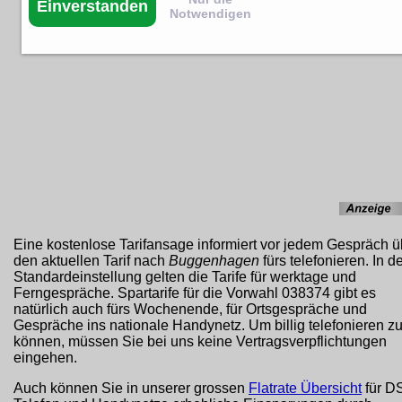
Einverstanden
Notwendigen
Eine kostenlose Tarifansage informiert vor jedem Gespräch ü
den aktuellen Tarif nach
Buggenhagen
fürs telefonieren. In d
Standardeinstellung gelten die Tarife für werktage und
Ferngespräche. Spartarife für die Vorwahl 038374 gibt es
natürlich auch fürs Wochenende, für Ortsgespräche und
Gespräche ins nationale Handynetz. Um billig telefonieren z
können, müssen Sie bei uns keine Vertragsverpflichtungen
eingehen.
Auch können Sie in unserer grossen
Flatrate Übersicht
für D