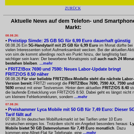
ZURÜCK
Aktuelle News auf dem Telefon- und Smartphon
Markt:
08.08.26:
•
Preistipp Simde: 25 GB 5G für 6,99 Euro dauerhaft günstig
08.08.26 Ein
5G-Handytarif mit 25 GB für 6,99 Euro
im Monat dürfte bei
vielen Interessenten sofort Aufmerksamkeit wecken. Bei der aktuellen Akt
von sim.de kommt allerdings noch ein Punkt hinzu, der langfristig fast
wichtiger sein kann: Der beworbene Monatspreis soll
auch nach 24 Mona
bestehen bleiben
.
...mehr
•
FRITZ!Box 7690 und 7590: Neues Labor-Update bringt
FRITZ!OS 8.50 näher
08.08.26
Für vier beliebte FRITZ!Box-Modelle steht die nächste Labor-
Version bereit:
FRITZ! versorgt die
FRITZ!Box 7690, 7590 AX, 7590 und
5690
erneut mit einer Testversion. Hinter dem aktuellen
FRITZ!OS 8.40
st
die laufende Entwicklung von FRITZ!OS 8.50. Dabei geht es längst nicht 
um kleinere Fehlerkorrekturen, sondern
...mehr
07.08.26:
•
Preishammer Lyca Mobile mit 50 GB für 7,49 Euro: Dieser 5
Tarif fällt auf
07.08.26 Im deutschen Mobilfunkmarkt ist bei Tarifen unter 10 Euro
inzwischen einiges los. Trotzdem sticht ein Angebot besonders heraus:
L
Mobile bietet 50 GB Datenvolumen für 7,49 Euro monatlich
. Dazu
kommen eine Allnet-Flat für Telefonate, eine
...mehr