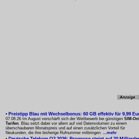
•
Preistipp Blau mit Wechselbonus: 60 GB effektiv für 9,99 Eu
07.08.26 Im August verschärft sich der Wettbewerb bei günstigen
SIM-Onl
Tarifen
. Blau setzt dabei vor allem auf viel Datenvolumen zu einem
überschaubaren Monatspreis und auf einen zusätzlichen Vorteil für
Neukunden, die ihre bisherige Rufnummer mitbringen.
...mehr
•
Deutsche Telekom Q2 2026: Prognose steigt auf 20 Milliarde