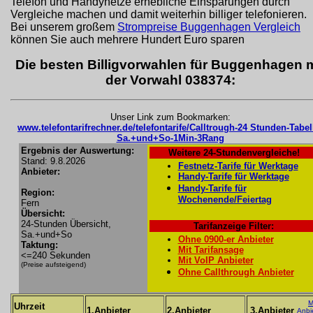
Telefon und Handynetze erhebliche Einsparungen durch
Vergleiche machen und damit weiterhin billiger telefonieren.
Bei unserem großem
Strompreise Buggenhagen Vergleich
können Sie auch mehrere Hundert Euro sparen
Die besten Billigvorwahlen für Buggenhagen m
der Vorwahl 038374:
Unser Link zum Bookmarken:
www.telefontarifrechner.de/telefontarife/Calltrough-24 Stunden-Tabel
Sa.+und+So-1Min-3Rang
Ergebnis der Auswertung:
Weitere 24-Stundenvergleiche!
Stand: 9.8.2026
Festnetz-Tarife für Werktage
Anbieter:
Handy-Tarife für Werktage
Handy-Tarife für
Region:
Wochenende/Feiertag
Fern
Übersicht:
24-Stunden Übersicht,
Tarifanzeige Filter:
Sa.+und+So
Ohne 0900-er Anbieter
Taktung:
Mit Tarifansage
<=240 Sekunden
Mit VoIP Anbieter
(Preise aufsteigend)
Ohne Callthrough Anbieter
M
Uhrzeit
1.Anbieter
2.Anbieter
3.Anbieter
Anbi