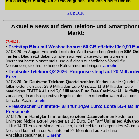
Ein alleiniger Eintrag
Ab 9 Uhr
- zeigt den Tarif von 9 bis 9 Uhr an.
ZURÜCK
Aktuelle News auf dem Telefon- und Smartphon
Markt:
07.08.26:
•
Preistipp Blau mit Wechselbonus: 60 GB effektiv für 9,99 Eu
07.08.26 Im August verschärft sich der Wettbewerb bei günstigen
SIM-Onl
Tarifen
. Blau setzt dabei vor allem auf viel Datenvolumen zu einem
überschaubaren Monatspreis und auf einen zusätzlichen Vorteil für
Neukunden, die ihre bisherige Rufnummer mitbringen.
...mehr
•
Deutsche Telekom Q2 2026: Prognose steigt auf 20 Milliarde
Euro
07.08.26 Die
Deutsche Telekom Quartalszahlen
für das zweite Quartal 
fallen ordentlich aus: 29,9 Milliarden Euro Umsatz, 11,8 Milliarden Euro
bereinigtes EBITDA AL und 5,0 Milliarden Euro Free Cashflow AL. Auffällig
vor allem, dass das operative Ergebnis deutlich schneller wächst als der
Umsatz. Auch
...mehr
•
Preiskracher Unlimited-Tarif für 14,99 Euro: Echte 5G-Flat i
Preischeck
07.08.26 Ein
Handytarif mit unbegrenztem Datenvolumen
kostet bei
Unlimited Mobile aktuell weniger als 15 Euro. Der Tarif
Unlimited Advanc
ist für 14,99 Euro im Monat erhältlich, bietet echtes unbegrenztes 5G im o
Netz und kommt in der Variante mit 24 Monaten Laufzeit ohne
Anschlussgebühr aus.
...mehr