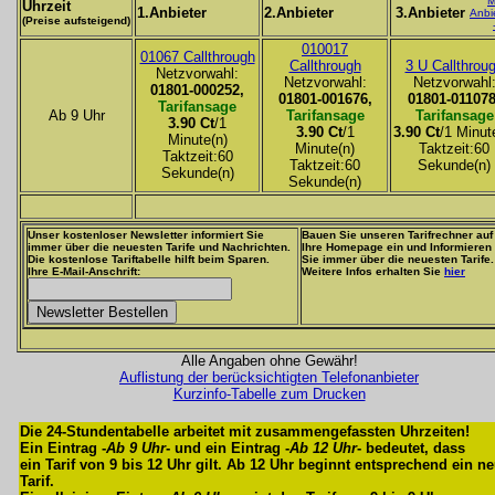
M
Uhrzeit
1.Anbieter
2.Anbieter
3.Anbieter
Anbi
(Preise aufsteigend)
010017
01067 Callthrough
Callthrough
3 U Callthrou
Netzvorwahl:
Netzvorwahl:
Netzvorwahl
01801-000252,
01801-001676,
01801-011078
Tarifansage
Ab 9 Uhr
Tarifansage
Tarifansage
3.90 Ct
/1
3.90 Ct
/1
3.90 Ct
/1 Minut
Minute(n)
Minute(n)
Taktzeit:60
Taktzeit:60
Taktzeit:60
Sekunde(n)
Sekunde(n)
Sekunde(n)
Unser kostenloser Newsletter informiert Sie
Bauen Sie unseren Tarifrechner auf
immer über die neuesten Tarife und Nachrichten.
Ihre Homepage ein und Informieren
Die kostenlose Tariftabelle hilft beim Sparen.
Sie immer über die neuesten Tarife.
Ihre E-Mail-Anschrift:
Weitere Infos erhalten Sie
hier
Alle Angaben ohne Gewähr!
Auflistung der berücksichtigten Telefonanbieter
Kurzinfo-Tabelle zum Drucken
Die 24-Stundentabelle arbeitet mit zusammengefassten Uhrzeiten!
Ein Eintrag -
Ab 9 Uhr
- und ein Eintrag -
Ab 12 Uhr
- bedeutet, dass
ein Tarif von 9 bis 12 Uhr gilt. Ab 12 Uhr beginnt entsprechend ein n
Tarif.