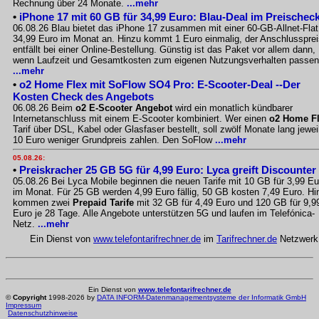
Rechnung über 24 Monate.
...mehr
•
iPhone 17 mit 60 GB für 34,99 Euro: Blau-Deal im Preischec
06.08.26 Blau bietet das iPhone 17 zusammen mit einer 60-GB-Allnet-Flat
34,99 Euro im Monat an. Hinzu kommt 1 Euro einmalig, der Anschlussprei
entfällt bei einer Online-Bestellung. Günstig ist das Paket vor allem dann,
wenn Laufzeit und Gesamtkosten zum eigenen Nutzungsverhalten passen
...mehr
•
o2 Home Flex mit SoFlow SO4 Pro: E-Scooter-Deal --Der
Kosten Check des Angebots
06.08.26 Beim
o2 E-Scooter Angebot
wird ein monatlich kündbarer
Internetanschluss mit einem E-Scooter kombiniert. Wer einen
o2 Home F
Tarif über DSL, Kabel oder Glasfaser bestellt, soll zwölf Monate lang jewei
10 Euro weniger Grundpreis zahlen. Den SoFlow
...mehr
05.08.26:
•
Preiskracher 25 GB 5G für 4,99 Euro: Lyca greift Discounter
05.08.26 Bei Lyca Mobile beginnen die neuen Tarife mit 10 GB für 3,99 Eu
im Monat. Für 25 GB werden 4,99 Euro fällig, 50 GB kosten 7,49 Euro. Hi
kommen zwei
Prepaid Tarife
mit 32 GB für 4,49 Euro und 120 GB für 9,9
Euro je 28 Tage. Alle Angebote unterstützen 5G und laufen im Telefónica-
Netz.
...mehr
Ein Dienst von
www.telefontarifrechner.de
im
Tarifrechner.de
Netzwerk
Ein Dienst von
www.telefontarifrechner.de
©
Copyright
1998-2026 by
DATA INFORM-Datenmanagementsysteme der Informatik GmbH
Impressum
Datenschutzhinweise