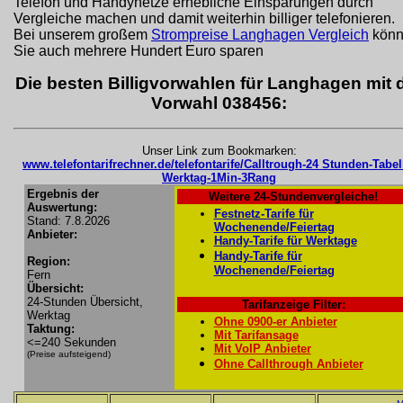
Telefon und Handynetze erhebliche Einsparungen durch
Vergleiche machen und damit weiterhin billiger telefonieren.
Bei unserem großem
Strompreise Langhagen Vergleich
könn
Sie auch mehrere Hundert Euro sparen
Die besten Billigvorwahlen für Langhagen mit 
Vorwahl 038456:
Unser Link zum Bookmarken:
www.telefontarifrechner.de/telefontarife/Calltrough-24 Stunden-Tabel
Werktag-1Min-3Rang
Ergebnis der
Weitere 24-Stundenvergleiche!
Auswertung:
Festnetz-Tarife für
Stand: 7.8.2026
Wochenende/Feiertag
Anbieter:
Handy-Tarife für Werktage
Handy-Tarife für
Region:
Wochenende/Feiertag
Fern
Übersicht:
24-Stunden Übersicht,
Tarifanzeige Filter:
Werktag
Ohne 0900-er Anbieter
Taktung:
Mit Tarifansage
<=240 Sekunden
Mit VoIP Anbieter
(Preise aufsteigend)
Ohne Callthrough Anbieter