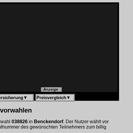
ersicherung
▼
Preisvergleich
▼
gvorwahlen
orwahl
038826
in
Benckendorf
. Der Nutzer wählt vor
ufnummer des gewünschten Teilnehmers zum billig