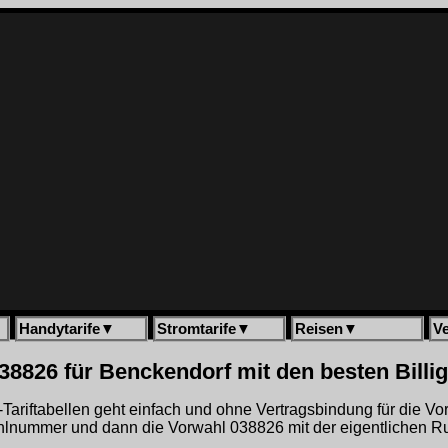
Handytarife
▼
Stromtarife
▼
Reisen
▼
V
38826 für Benckendorf mit den besten Billi
gh-Tariftabellen geht einfach und ohne Vertragsbindung für die V
hlnummer und dann die Vorwahl 038826 mit der eigentlichen R