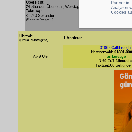
Übersicht:
Partner in
24-Stunden Übersicht, Werktag
Analysen w
Taktung:
Cookies au
<=240 Sekunden
(Preise aufsteigend)
Uhrzeit
1.Anbieter
(Preise aufsteigend)
01067 Callthrough
Netzvorwahl:
01801-000
Ab 9 Uhr
Tarifansage
3.90 Ct
/1 Minute(n)
Taktzeit:60 Sekunde(