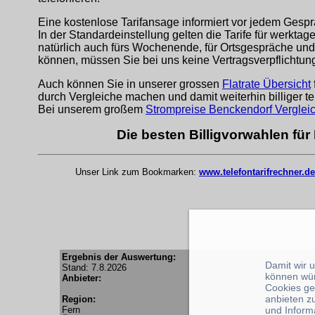
Eine kostenlose Tarifansage informiert vor jedem Gespr
In der Standardeinstellung gelten die Tarife für werkta
natürlich auch fürs Wochenende, für Ortsgespräche und
können, müssen Sie bei uns keine Vertragsverpflichtu
Auch können Sie in unserer grossen
Flatrate Übersicht
durch Vergleiche machen und damit weiterhin billiger te
Bei unserem großem
Strompreise Benckendorf Verglei
Die besten Billigvorwahlen fü
Unser Link zum Bookmarken:
www.telefontarifrechner.de
Ergebnis der Auswertung:
Damit wir 
Stand: 7.8.2026
können wü
Anbieter:
Cookies ge
anbieten z
Region:
Fern
und Inform