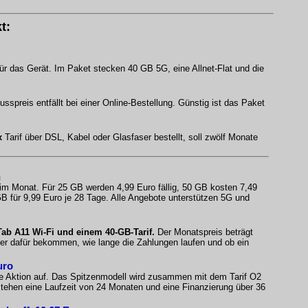
t:
ür das Gerät. Im Paket stecken 40 GB 5G, eine Allnet-Flat und die
spreis entfällt bei einer Online-Bestellung. Günstig ist das Paket
x
Tarif über DSL, Kabel oder Glasfaser bestellt, soll zwölf Monate
n
 im Monat. Für 25 GB werden 4,99 Euro fällig, 50 GB kosten 7,49
B für 9,99 Euro je 28 Tage. Alle Angebote unterstützen 5G und
b A11 Wi-Fi und einem 40-GB-Tarif.
Der Monatspreis beträgt
fer dafür bekommen, wie lange die Zahlungen laufen und ob ein
uro
e Aktion auf. Das Spitzenmodell wird zusammen mit dem Tarif O2
ehen eine Laufzeit von 24 Monaten und eine Finanzierung über 36