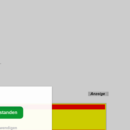
.
ndenvergleiche!
rstanden
twendigen