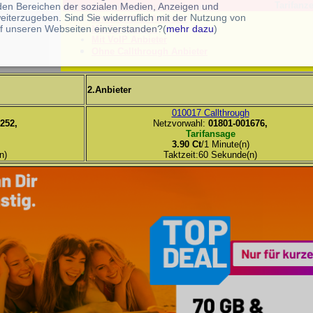
Tarifanze
 den Bereichen der sozialen Medien, Anzeigen und
eiterzugeben. Sind Sie widerruflich mit der Nutzung von
Ohne 0900-er Anbieter
f unseren Webseiten einverstanden?(
mehr dazu
)
Mit Tarifansage
Mit VoIP Anbieter
Ohne Callthrough Anbieter
2.Anbieter
010017 Callthrough
252,
Netzvorwahl:
01801-001676,
Tarifansage
3.90 Ct
/1 Minute(n)
n)
Taktzeit:60 Sekunde(n)