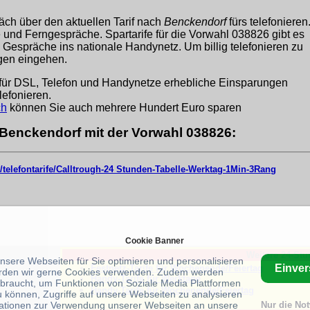
äch über den aktuellen Tarif nach
Benckendorf
fürs telefonieren
ge und Ferngespräche. Spartarife für die Vorwahl 038826 gibt es
 Gespräche ins nationale Handynetz. Um billig telefonieren zu
ngen eingehen.
für DSL, Telefon und Handynetze erhebliche Einsparungen
lefonieren.
ch
können Sie auch mehrere Hundert Euro sparen
r Benckendorf mit der Vorwahl 038826:
/telefontarife/Calltrough-24 Stunden-Tabelle-Werktag-1Min-3Rang
Cookie Banner
Weitere 24-Stu
unsere Webseiten für Sie optimieren und personalisieren
Einve
Festnetz-Tarife für Wochenende/Feiertag
rden wir gerne Cookies verwenden. Zudem werden
Handy-Tarife für Werktage
braucht, um Funktionen von Soziale Media Plattformen
Handy-Tarife für Wochenende/Feiertag
u können, Zugriffe auf unsere Webseiten zu analysieren
ationen zur Verwendung unserer Webseiten an unsere
Nur die No