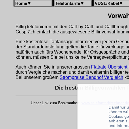
Home
▼
Telefontarife
▼
VDSL/Kabel
▼
Vorwah
Billig telefonieren mit den Call-by-Call- und Callthrou
Gespräch einfach die ausgewiesene Billigvorwahlnumme
Eine kostenlose Tarifansage informiert vor jedem Gespr
der Standardeinstellung gelten die Tarife für werktage 
natürlich auch fürs Wochenende, für Ortsgespräche und
können, müssen Sie bei uns keine Vertragsverpflichtu
Auch können Sie in unserer grossen
Flatrate Übersicht
durch Vergleiche machen und damit weiterhin billiger te
Bei unserem großem
Strompreise Bendhof Vergleich
kö
Die besten Billigvorwahlen 
Unser Link zum Bookmarken:
www.telefontarifrechner.de
Damit wir 
können wü
Cookies ge
anbieten z
und Inform