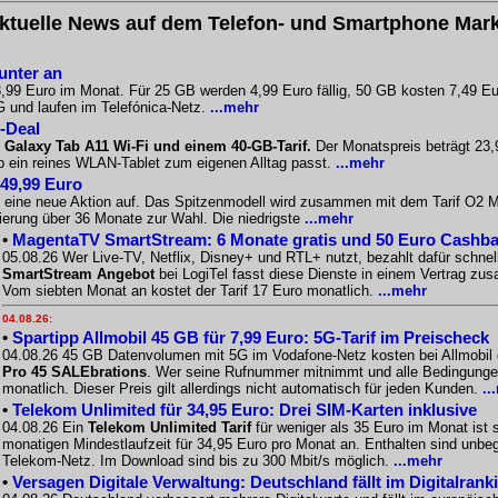
ktuelle News auf dem Telefon- und Smartphone Mark
unter an
 3,99 Euro im Monat. Für 25 GB werden 4,99 Euro fällig, 50 GB kosten 7,49
G und laufen im Telefónica-Netz.
...mehr
-Deal
Galaxy Tab A11 Wi-Fi und einem 40-GB-Tarif.
Der Monatspreis beträgt 23,9
b ein reines WLAN-Tablet zum eigenen Alltag passt.
...mehr
49,99 Euro
 eine neue Aktion auf. Das Spitzenmodell wird zusammen mit dem Tarif O2 
ierung über 36 Monate zur Wahl. Die niedrigste
...mehr
•
MagentaTV SmartStream: 6 Monate gratis und 50 Euro Cashback
05.08.26 Wer Live-TV, Netflix, Disney+ und RTL+ nutzt, bezahlt dafür schn
SmartStream Angebot
bei LogiTel fasst diese Dienste in einem Vertrag zu
Vom siebten Monat an kostet der Tarif 17 Euro monatlich.
...mehr
04.08.26:
•
Spartipp Allmobil 45 GB für 7,99 Euro: 5G-Tarif im Preischeck
04.08.26 45 GB Datenvolumen mit 5G im Vodafone-Netz kosten bei Allmobil d
Pro 45 SALEbrations
. Wer seine Rufnummer mitnimmt und alle Bedingungen
monatlich. Dieser Preis gilt allerdings nicht automatisch für jeden Kunden.
..
•
Telekom Unlimited für 34,95 Euro: Drei SIM-Karten inklusive
04.08.26 Ein
Telekom Unlimited Tarif
für weniger als 35 Euro im Monat ist 
monatigen Mindestlaufzeit für 34,95 Euro pro Monat an. Enthalten sind un
Telekom-Netz. Im Download sind bis zu 300 Mbit/s möglich.
...mehr
•
Versagen Digitale Verwaltung: Deutschland fällt im Digitalrank