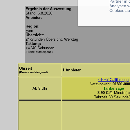
Partner in
Analysen w
Ergebnis der Auswertung:
Cookies au
Stand: 6.8.2026
Anbieter:
Region:
Fern
Übersicht:
24-Stunden Übersicht, Werktag
Taktung:
<=240 Sekunden
(Preise aufsteigend)
Uhrzeit
1.Anbieter
(Preise aufsteigend)
01067 Callthrough
Netzvorwahl:
01801-000
Ab 9 Uhr
Tarifansage
3.90 Ct
/1 Minute(n)
Taktzeit:60 Sekunde(