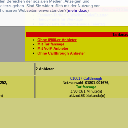
 den Bereichen der sozialen Medien, Anzeigen und
eiterzugeben. Sind Sie widerruflich mit der Nutzung von
Weitere 24-Stu
f unseren Webseiten einverstanden?(
mehr dazu
)
Festnetz-Tarife für Wochenende/Feiertag
Handy-Tarife für Werktage
Handy-Tarife für Wochenende/Feiertag
Tarifanze
Ohne 0900-er Anbieter
Mit Tarifansage
Mit VoIP Anbieter
Ohne Callthrough Anbieter
2.Anbieter
010017 Callthrough
252,
Netzvorwahl:
01801-001676,
Tarifansage
3.90 Ct
/1 Minute(n)
n)
Taktzeit:60 Sekunde(n)