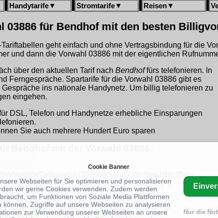
Handytarife
▼
Stromtarife
▼
Reisen
▼
V
l 03886 für Bendhof mit den besten Billigv
gh-Tariftabellen geht einfach und ohne Vertragsbindung für die V
r und dann die Vorwahl 03886 mit der eigentlichen Rufnummer
äch über den aktuellen Tarif nach
Bendhof
fürs telefonieren. In
und Ferngespräche. Spartarife für die Vorwahl 03886 gibt es
 Gespräche ins nationale Handynetz. Um billig telefonieren zu
ngen eingehen.
für DSL, Telefon und Handynetze erhebliche Einsparungen
lefonieren.
nnen Sie auch mehrere Hundert Euro sparen
für Bendhof mit der Vorwahl 03886:
Cookie Banner
/telefontarife/Calltrough-24 Stunden-Tabelle-Werktag-1Min-3Rang
unsere Webseiten für Sie optimieren und personalisieren
Einve
rden wir gerne Cookies verwenden. Zudem werden
braucht, um Funktionen von Soziale Media Plattformen
u können, Zugriffe auf unsere Webseiten zu analysieren
ationen zur Verwendung unserer Webseiten an unsere
Nur die No