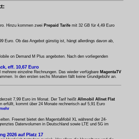
t:
 Euro. Hinzu kommen zwei
Prepaid Tarife
mit 32 GB für 4,49 Euro
9 Euro. Ob das Angebot günstig ist, hängt allerdings davon ab,
Mobile on Demand M Plus angeboten. Nach den vorliegenden
, eff. 10,67 Euro
ell mehrere einzelne Rechnungen. Das wieder verfügbare
MagentaTV
sammen. In den ersten sechs Monaten fällt keine Grundgebühr an.
erzeit 7,99 Euro im Monat. Der Tarif heißt
Allmobil Allnet Flat
 erfüllt, kommt über 24 Monate rechnerisch auf 5,91 Euro
.mehr
selten. Freenet bietet den MagentaMobil XL während der 24-
begrenztes Datenvolumen in Deutschland sowie LTE und 5G im
ing 2026 auf Platz 17