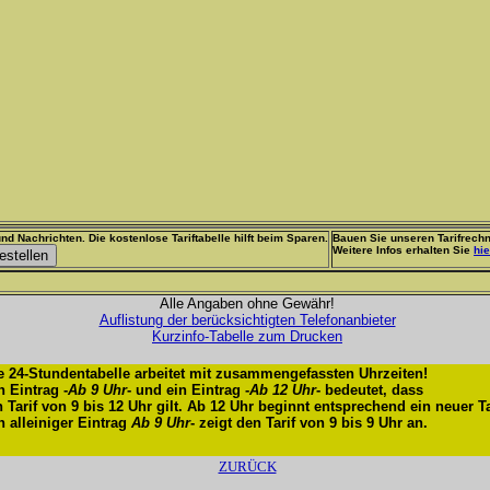
nd Nachrichten. Die kostenlose Tariftabelle hilft beim Sparen.
Bauen Sie unseren Tarifrechn
Weitere Infos erhalten Sie
hie
Alle Angaben ohne Gewähr!
Auflistung der berücksichtigten Telefonanbieter
Kurzinfo-Tabelle zum Drucken
e 24-Stundentabelle arbeitet mit zusammengefassten Uhrzeiten!
n Eintrag -
Ab 9 Uhr
- und ein Eintrag -
Ab 12 Uhr
- bedeutet, dass
n Tarif von 9 bis 12 Uhr gilt. Ab 12 Uhr beginnt entsprechend ein neuer Ta
n alleiniger Eintrag
Ab 9 Uhr
- zeigt den Tarif von 9 bis 9 Uhr an.
ZURÜCK