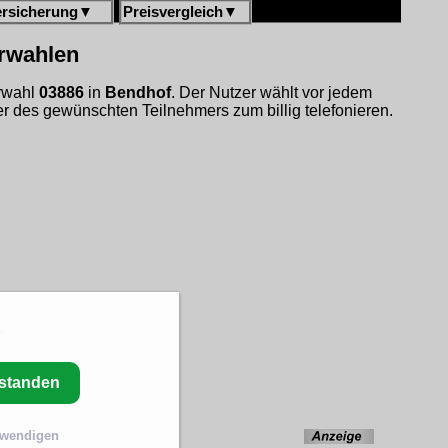
ersicherung
▼
Preisvergleich
▼
orwahlen
orwahl
03886
in
Bendhof
. Der Nutzer wählt vor jedem
 des gewünschten Teilnehmers zum billig telefonieren.
rstanden
twendigen