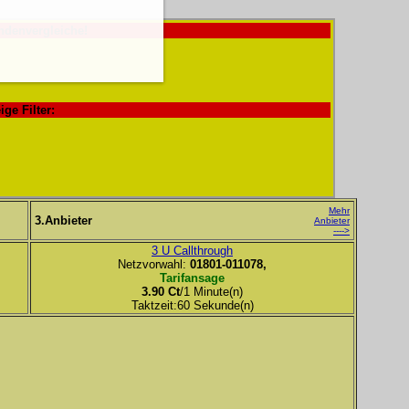
ndenvergleiche!
ige Filter:
Mehr
3.Anbieter
Anbieter
---->
3 U Callthrough
Netzvorwahl:
01801-011078,
Tarifansage
3.90 Ct
/1 Minute(n)
Taktzeit:60 Sekunde(n)