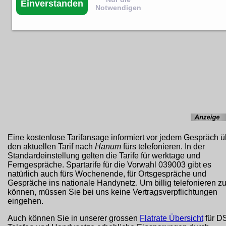
Einverstanden
Notwendigen
Eine kostenlose Tarifansage informiert vor jedem Gespräch ü
den aktuellen Tarif nach
Hanum
fürs telefonieren. In der
Standardeinstellung gelten die Tarife für werktage und
Ferngespräche. Spartarife für die Vorwahl 039003 gibt es
natürlich auch fürs Wochenende, für Ortsgespräche und
Gespräche ins nationale Handynetz. Um billig telefonieren z
können, müssen Sie bei uns keine Vertragsverpflichtungen
eingehen.
Auch können Sie in unserer grossen
Flatrate Übersicht
für D