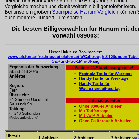
Telefon und Handynetze erhebliche Einsparungen durch
Vergleiche machen und damit weiterhin billiger telefonieren.
Bei unserem großem
Strompreise Hanum Vergleich
können 
auch mehrere Hundert Euro sparen
Die besten Billigvorwahlen für Hanum mit de
Vorwahl 039003:
Unser Link zum Bookmarken:
www.telefontarifrechner.de/telefontarife/Calltrough-24 Stunden-Tabel
Sa.+und+So-1Min-3Rang
Ergebnis der Auswertung:
Weitere 24-Stundenvergleiche!
Stand: 8.8.2026
Festnetz-Tarife für Werktage
Anbieter:
Handy-Tarife für Werktage
Handy-Tarife für
Region:
Wochenende/Feiertag
Fern
Übersicht:
24-Stunden Übersicht,
Tarifanzeige Filter:
Sa.+und+So
Ohne 0900-er Anbieter
Taktung:
Mit Tarifansage
<=240 Sekunden
Mit VoIP Anbieter
(Preise aufsteigend)
Ohne Callthrough Anbieter
M
Uhrzeit
1.Anbieter
2.Anbieter
3.Anbieter
Anbi