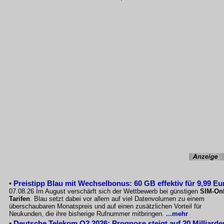
•
Preistipp Blau mit Wechselbonus: 60 GB effektiv für 9,99 Eu
07.08.26 Im August verschärft sich der Wettbewerb bei günstigen
SIM-Onl
Tarifen
. Blau setzt dabei vor allem auf viel Datenvolumen zu einem
überschaubaren Monatspreis und auf einen zusätzlichen Vorteil für
Neukunden, die ihre bisherige Rufnummer mitbringen.
...mehr
•
Deutsche Telekom Q2 2026: Prognose steigt auf 20 Milliarde