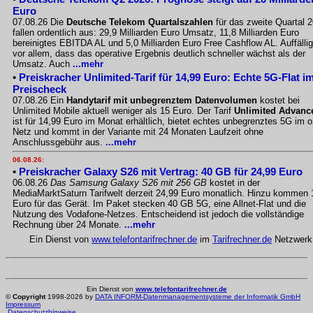
Euro
07.08.26 Die
Deutsche Telekom Quartalszahlen
für das zweite Quartal 
fallen ordentlich aus: 29,9 Milliarden Euro Umsatz, 11,8 Milliarden Euro
bereinigtes EBITDA AL und 5,0 Milliarden Euro Free Cashflow AL. Auffällig
vor allem, dass das operative Ergebnis deutlich schneller wächst als der
Umsatz. Auch
...mehr
•
Preiskracher Unlimited-Tarif für 14,99 Euro: Echte 5G-Flat i
Preischeck
07.08.26 Ein
Handytarif mit unbegrenztem Datenvolumen
kostet bei
Unlimited Mobile aktuell weniger als 15 Euro. Der Tarif
Unlimited Advanc
ist für 14,99 Euro im Monat erhältlich, bietet echtes unbegrenztes 5G im o
Netz und kommt in der Variante mit 24 Monaten Laufzeit ohne
Anschlussgebühr aus.
...mehr
06.08.26:
•
Preiskracher Galaxy S26 mit Vertrag: 40 GB für 24,99 Euro
06.08.26
Das Samsung Galaxy S26 mit 256 GB
kostet in der
MediaMarktSaturn Tarifwelt derzeit 24,99 Euro monatlich. Hinzu kommen 
Euro für das Gerät. Im Paket stecken 40 GB 5G, eine Allnet-Flat und die
Nutzung des Vodafone-Netzes. Entscheidend ist jedoch die vollständige
Rechnung über 24 Monate.
...mehr
Ein Dienst von
www.telefontarifrechner.de
im
Tarifrechner.de
Netzwerk
Ein Dienst von
www.telefontarifrechner.de
©
Copyright
1998-2026 by
DATA INFORM-Datenmanagementsysteme der Informatik GmbH
Impressum
Datenschutzhinweise