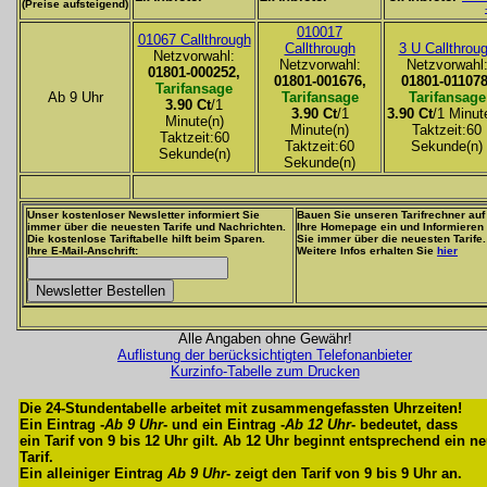
(Preise aufsteigend)
010017
01067 Callthrough
Callthrough
3 U Callthrou
Netzvorwahl:
Netzvorwahl:
Netzvorwahl
01801-000252,
01801-001676,
01801-011078
Tarifansage
Ab 9 Uhr
Tarifansage
Tarifansage
3.90 Ct
/1
3.90 Ct
/1
3.90 Ct
/1 Minut
Minute(n)
Minute(n)
Taktzeit:60
Taktzeit:60
Taktzeit:60
Sekunde(n)
Sekunde(n)
Sekunde(n)
Unser kostenloser Newsletter informiert Sie
Bauen Sie unseren Tarifrechner auf
immer über die neuesten Tarife und Nachrichten.
Ihre Homepage ein und Informieren
Die kostenlose Tariftabelle hilft beim Sparen.
Sie immer über die neuesten Tarife.
Ihre E-Mail-Anschrift:
Weitere Infos erhalten Sie
hier
Alle Angaben ohne Gewähr!
Auflistung der berücksichtigten Telefonanbieter
Kurzinfo-Tabelle zum Drucken
Die 24-Stundentabelle arbeitet mit zusammengefassten Uhrzeiten!
Ein Eintrag -
Ab 9 Uhr
- und ein Eintrag -
Ab 12 Uhr
- bedeutet, dass
ein Tarif von 9 bis 12 Uhr gilt. Ab 12 Uhr beginnt entsprechend ein n
Tarif.
Ein alleiniger Eintrag
Ab 9 Uhr
- zeigt den Tarif von 9 bis 9 Uhr an.