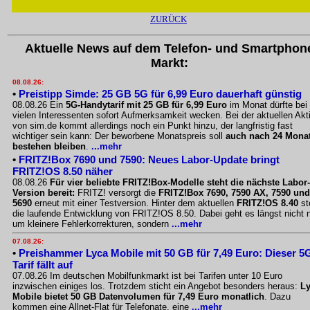
ZURÜCK
Aktuelle News auf dem Telefon- und Smartphon
Markt:
08.08.26:
•
Preistipp Simde: 25 GB 5G für 6,99 Euro dauerhaft günstig
08.08.26 Ein
5G-Handytarif mit 25 GB für 6,99 Euro
im Monat dürfte bei
vielen Interessenten sofort Aufmerksamkeit wecken. Bei der aktuellen Akt
von sim.de kommt allerdings noch ein Punkt hinzu, der langfristig fast
wichtiger sein kann: Der beworbene Monatspreis soll
auch nach 24 Mona
bestehen bleiben
.
...mehr
•
FRITZ!Box 7690 und 7590: Neues Labor-Update bringt
FRITZ!OS 8.50 näher
08.08.26
Für vier beliebte FRITZ!Box-Modelle steht die nächste Labor-
Version bereit:
FRITZ! versorgt die
FRITZ!Box 7690, 7590 AX, 7590 und
5690
erneut mit einer Testversion. Hinter dem aktuellen
FRITZ!OS 8.40
st
die laufende Entwicklung von FRITZ!OS 8.50. Dabei geht es längst nicht 
um kleinere Fehlerkorrekturen, sondern
...mehr
07.08.26:
•
Preishammer Lyca Mobile mit 50 GB für 7,49 Euro: Dieser 5
Tarif fällt auf
07.08.26 Im deutschen Mobilfunkmarkt ist bei Tarifen unter 10 Euro
inzwischen einiges los. Trotzdem sticht ein Angebot besonders heraus:
L
Mobile bietet 50 GB Datenvolumen für 7,49 Euro monatlich
. Dazu
kommen eine Allnet-Flat für Telefonate, eine
...mehr