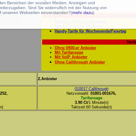
 den Bereichen der sozialen Medien, Anzeigen und
eiterzugeben. Sind Sie widerruflich mit der Nutzung von
f unseren Webseiten einverstanden?(
mehr dazu
)
Weitere 24
Festnetz-Tarife für Werktage
Handy-Tarife für Werktage
Handy-Tarife für Wochenende/Feiertag
Tarif
Ohne 0900-er Anbieter
Mit Tarifansage
Mit VoIP Anbieter
Ohne Callthrough Anbieter
2.Anbieter
010017 Callthrough
252,
Netzvorwahl:
01801-001676,
Tarifansage
3.90 Ct
/1 Minute(n)
n)
Taktzeit:60 Sekunde(n)