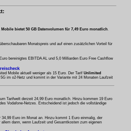
t:
 Mobile bietet 50 GB Datenvolumen für 7,49 Euro monatlich
.
 überschaubaren Monatspreis und auf einen zusätzlichen Vorteil für
n Euro bereinigtes EBITDA AL und 5,0 Milliarden Euro Free Cashflow
Preischeck
ited Mobile aktuell weniger als 15 Euro. Der Tarif
Unlimited
es 5G im o2-Netz und kommt in der Variante mit 24 Monaten Laufzeit
urn Tarifwelt derzeit 24,99 Euro monatlich. Hinzu kommen 19 Euro
 des Vodafone-Netzes. Entscheidend ist jedoch die vollständige
ür 34,99 Euro im Monat an. Hinzu kommt 1 Euro einmalig, der
 vor allem dann, wenn Laufzeit und Gesamtkosten zum eigenen