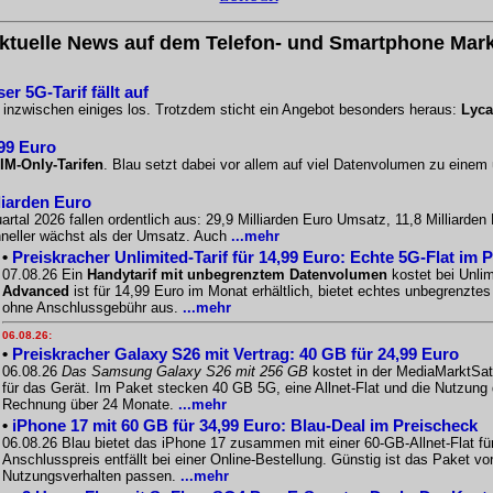
ktuelle News auf dem Telefon- und Smartphone Mark
r 5G-Tarif fällt auf
o inzwischen einiges los. Trotzdem sticht ein Angebot besonders heraus:
Lyca
,99 Euro
IM-Only-Tarifen
. Blau setzt dabei vor allem auf viel Datenvolumen zu einem
liarden Euro
artal 2026 fallen ordentlich aus: 29,9 Milliarden Euro Umsatz, 11,8 Milliarde
chneller wächst als der Umsatz. Auch
...mehr
•
Preiskracher Unlimited-Tarif für 14,99 Euro: Echte 5G-Flat im 
07.08.26 Ein
Handytarif mit unbegrenztem Datenvolumen
kostet bei Unlim
Advanced
ist für 14,99 Euro im Monat erhältlich, bietet echtes unbegrenzt
ohne Anschlussgebühr aus.
...mehr
06.08.26:
•
Preiskracher Galaxy S26 mit Vertrag: 40 GB für 24,99 Euro
06.08.26
Das Samsung Galaxy S26 mit 256 GB
kostet in der MediaMarktSat
für das Gerät. Im Paket stecken 40 GB 5G, eine Allnet-Flat und die Nutzung
Rechnung über 24 Monate.
...mehr
•
iPhone 17 mit 60 GB für 34,99 Euro: Blau-Deal im Preischeck
06.08.26 Blau bietet das iPhone 17 zusammen mit einer 60-GB-Allnet-Flat f
Anschlusspreis entfällt bei einer Online-Bestellung. Günstig ist das Paket
Nutzungsverhalten passen.
...mehr