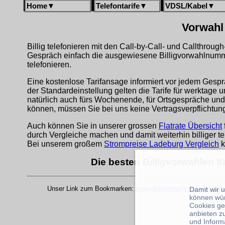
Home
▼
Telefontarife
▼
VDSL/Kabel
▼
Vorwahl
Billig telefonieren mit den Call-by-Call- und Callthrou
Gespräch einfach die ausgewiesene Billigvorwahlnumm
telefonieren.
Eine kostenlose Tarifansage informiert vor jedem Gespr
der Standardeinstellung gelten die Tarife für werktage 
natürlich auch fürs Wochenende, für Ortsgespräche und
können, müssen Sie bei uns keine Vertragsverpflichtu
Auch können Sie in unserer grossen
Flatrate Übersicht
durch Vergleiche machen und damit weiterhin billiger te
Bei unserem großem
Strompreise Ladeburg Vergleich
k
Die besten Billigvorwahlen f
Unser Link zum Bookmarken:
www.telefontarifrechner.de/
Damit wir 
können wü
Cookies ge
anbieten z
und Inform