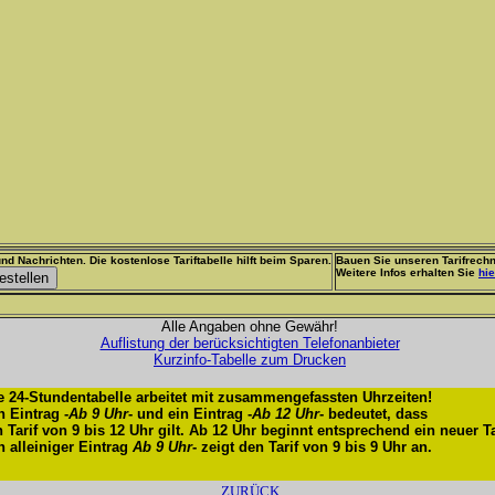
nd Nachrichten. Die kostenlose Tariftabelle hilft beim Sparen.
Bauen Sie unseren Tarifrechn
Weitere Infos erhalten Sie
hie
Alle Angaben ohne Gewähr!
Auflistung der berücksichtigten Telefonanbieter
Kurzinfo-Tabelle zum Drucken
e 24-Stundentabelle arbeitet mit zusammengefassten Uhrzeiten!
n Eintrag -
Ab 9 Uhr
- und ein Eintrag -
Ab 12 Uhr
- bedeutet, dass
n Tarif von 9 bis 12 Uhr gilt. Ab 12 Uhr beginnt entsprechend ein neuer Ta
n alleiniger Eintrag
Ab 9 Uhr
- zeigt den Tarif von 9 bis 9 Uhr an.
ZURÜCK