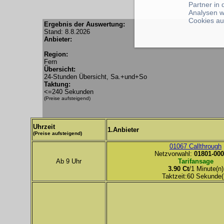
Partner in
Analysen w
Cookies au
Ergebnis der Auswertung:
Stand: 8.8.2026
Anbieter:
Region:
Fern
Übersicht:
24-Stunden Übersicht, Sa.+und+So
Taktung:
<=240 Sekunden
(Preise aufsteigend)
Uhrzeit
1.Anbieter
(Preise aufsteigend)
01067 Callthrough
Netzvorwahl:
01801-000
Ab 9 Uhr
Tarifansage
3.90 Ct
/1 Minute(n)
Taktzeit:60 Sekunde(