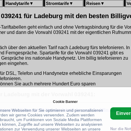
Handytarife
▼
Stromtarife
▼
Reisen
▼
V
 039241 für Ladeburg mit den besten Billig
gh-Tariftabellen geht einfach und ohne Vertragsbindung für die V
er und dann die Vorwahl 039241 mit der eigentlichen Rufnumm
äch über den aktuellen Tarif nach
Ladeburg
fürs telefonieren. In
und Ferngespräche. Spartarife für die Vorwahl 039241 gibt es
 Gespräche ins nationale Handynetz. Um billig telefonieren zu
ngen eingehen.
für DSL, Telefon und Handynetze erhebliche Einsparungen
lefonieren.
önnen Sie auch mehrere Hundert Euro sparen
ür Ladeburg mit der Vorwahl 039241:
Cookie Banner
telefontarife/Calltrough-24 Stunden-Tabelle-Sa.+und+So-1Min-3Rang
unsere Webseiten für Sie optimieren und personalisieren
Einve
rden wir gerne Cookies verwenden. Zudem werden
braucht, um Funktionen von Soziale Media Plattformen
u können, Zugriffe auf unsere Webseiten zu analysieren
ationen zur Verwendung unserer Webseiten an unsere
Nur die No