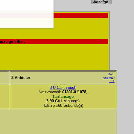
-Stundenvergleiche!
anzeige Filter:
Mehr
3.Anbieter
Anbieter
---->
3 U Callthrough
Netzvorwahl:
01801-011078,
Tarifansage
3.90 Ct
/1 Minute(n)
Taktzeit:60 Sekunde(n)