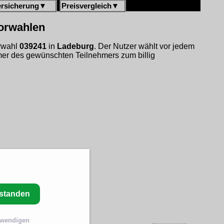
ersicherung
▼
Preisvergleich
▼
vorwahlen
orwahl
039241
in
Ladeburg
. Der Nutzer wählt vor jedem
er des gewünschten Teilnehmers zum billig
rstanden
twendigen