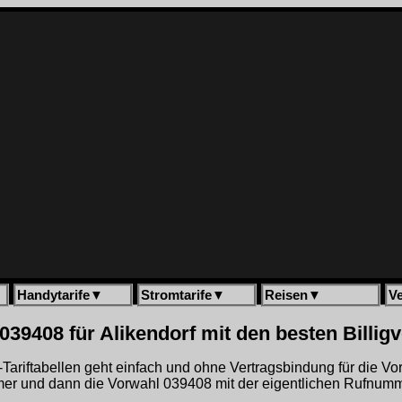
Handytarife
▼
Stromtarife
▼
Reisen
▼
V
039408 für Alikendorf mit den besten Billig
gh-Tariftabellen geht einfach und ohne Vertragsbindung für die V
er und dann die Vorwahl 039408 mit der eigentlichen Rufnumm