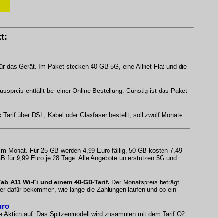
t:
ür das Gerät. Im Paket stecken 40 GB 5G, eine Allnet-Flat und die
spreis entfällt bei einer Online-Bestellung. Günstig ist das Paket
x
Tarif über DSL, Kabel oder Glasfaser bestellt, soll zwölf Monate
n
 im Monat. Für 25 GB werden 4,99 Euro fällig, 50 GB kosten 7,49
B für 9,99 Euro je 28 Tage. Alle Angebote unterstützen 5G und
b A11 Wi-Fi und einem 40-GB-Tarif.
Der Monatspreis beträgt
fer dafür bekommen, wie lange die Zahlungen laufen und ob ein
uro
e Aktion auf. Das Spitzenmodell wird zusammen mit dem Tarif O2