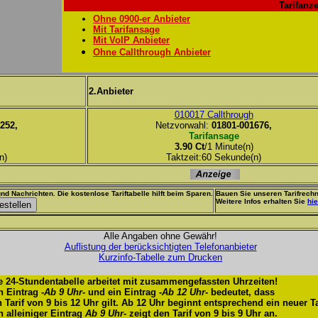
Tarifanze
Ohne 0900-er Anbieter
Mit Tarifansage
Mit VoIP Anbieter
Ohne Callthrough Anbieter
2.Anbieter
010017 Callthrough
252,
Netzvorwahl:
01801-001676,
Tarifansage
3.90 Ct
/1 Minute(n)
n)
Taktzeit:60 Sekunde(n)
nd Nachrichten. Die kostenlose Tariftabelle hilft beim Sparen.
Bauen Sie unseren Tarifrechn
Weitere Infos erhalten Sie
hie
Alle Angaben ohne Gewähr!
Auflistung der berücksichtigten Telefonanbieter
Kurzinfo-Tabelle zum Drucken
e 24-Stundentabelle arbeitet mit zusammengefassten Uhrzeiten!
n Eintrag -
Ab 9 Uhr
- und ein Eintrag -
Ab 12 Uhr
- bedeutet, dass
n Tarif von 9 bis 12 Uhr gilt. Ab 12 Uhr beginnt entsprechend ein neuer Ta
n alleiniger Eintrag
Ab 9 Uhr
- zeigt den Tarif von 9 bis 9 Uhr an.