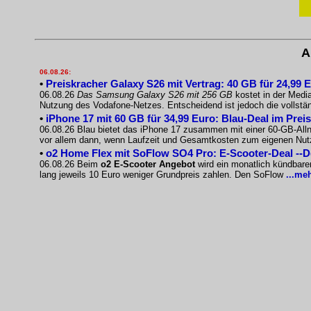
A
06.08.26:
•
Preiskracher Galaxy S26 mit Vertrag: 40 GB für 24,99 
06.08.26
Das Samsung Galaxy S26 mit 256 GB
kostet in der Medi
Nutzung des Vodafone-Netzes. Entscheidend ist jedoch die vollst
•
iPhone 17 mit 60 GB für 34,99 Euro: Blau-Deal im Prei
06.08.26 Blau bietet das iPhone 17 zusammen mit einer 60-GB-Allnet
vor allem dann, wenn Laufzeit und Gesamtkosten zum eigenen Nu
•
o2 Home Flex mit SoFlow SO4 Pro: E-Scooter-Deal --
06.08.26 Beim
o2 E-Scooter Angebot
wird ein monatlich kündbare
lang jeweils 10 Euro weniger Grundpreis zahlen. Den SoFlow
...me