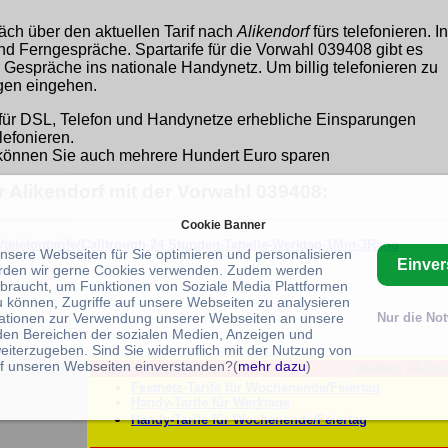
äch über den aktuellen Tarif nach
Alikendorf
fürs telefonieren. In
und Ferngespräche. Spartarife für die Vorwahl 039408 gibt es
 Gespräche ins nationale Handynetz. Um billig telefonieren zu
ngen eingehen.
für DSL, Telefon und Handynetze erhebliche Einsparungen
lefonieren.
önnen Sie auch mehrere Hundert Euro sparen
r Alikendorf mit der Vorwahl 039408:
Cookie Banner
/telefontarife/Calltrough-24 Stunden-Tabelle-Werktag-1Min-3Rang
unsere Webseiten für Sie optimieren und personalisieren
Einve
rden wir gerne Cookies verwenden. Zudem werden
braucht, um Funktionen von Soziale Media Plattformen
u können, Zugriffe auf unsere Webseiten zu analysieren
ationen zur Verwendung unserer Webseiten an unsere
Nur die No
 den Bereichen der sozialen Medien, Anzeigen und
eiterzugeben. Sind Sie widerruflich mit der Nutzung von
f unseren Webseiten einverstanden?(
mehr dazu
)
Weitere 24-Stu
Festnetz-Tarife für Wochenende/Feiertag
Handy-Tarife für Werktage
Handy-Tarife für Wochenende/Feiertag