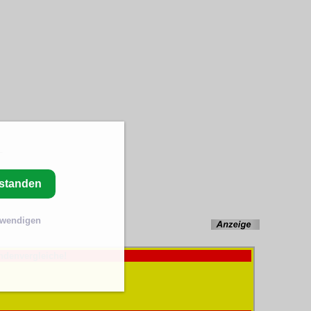
rstanden
twendigen
ndenvergleiche!