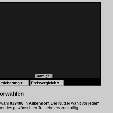
ersicherung
▼
Preisvergleich
▼
vorwahlen
orwahl
039408
in
Alikendorf
. Der Nutzer wählt vor jedem
er des gewünschten Teilnehmers zum billig