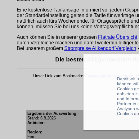
Eine kostenlose Tarifansage informiert vor jedem Gespr
der Standardeinstellung gelten die Tarife für werktage 
natürlich auch fürs Wochenende, für Ortsgespräche und
können, müssen Sie bei uns keine Vertragsverpflichtu
Auch können Sie in unserer grossen
Flatrate Übersicht
durch Vergleiche machen und damit weiterhin billiger te
Bei unserem großem
Strompreise Alikendorf Vergleich
k
Die besten Billigvorwahlen fü
Unser Link zum Bookmarken:
www.telefontarifrechner.de
Damit wir 
können wü
Cookies ge
anbieten z
und Inform
Partner in
Analysen w
Ergebnis der Auswertung:
Cookies au
Stand: 6.8.2026
Anbieter:
Region:
Fern