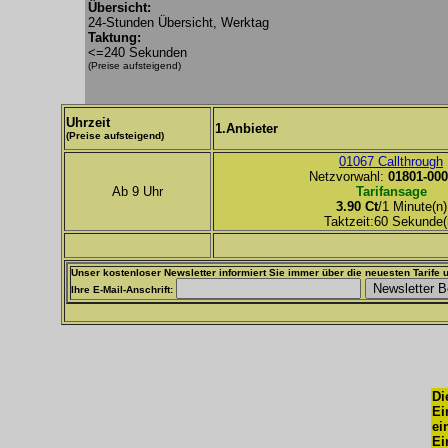
Übersicht:
24-Stunden Übersicht, Werktag
Taktung:
<=240 Sekunden
(Preise aufsteigend)
Uhrzeit
1.Anbieter
(Preise aufsteigend)
01067 Callthrough
Netzvorwahl:
01801-000
Ab 9 Uhr
Tarifansage
3.90 Ct
/1 Minute(n)
Taktzeit:60 Sekunde(
Unser kostenloser Newsletter informiert Sie immer über die neuesten Tarife u
Ihre E-Mail-Anschrift:
Di
Ei
ei
Ei