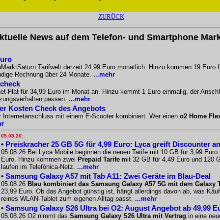
ZURÜCK
ktuelle News auf dem Telefon- und Smartphone Mark
Euro
aMarktSaturn Tarifwelt derzeit 24,99 Euro monatlich. Hinzu kommen 19 Euro f
ändige Rechnung über 24 Monate.
...mehr
scheck
-Flat für 34,99 Euro im Monat an. Hinzu kommt 1 Euro einmalig, der Anschlus
tzungsverhalten passen.
...mehr
Der Kosten Check des Angebots
r Internetanschluss mit einem E-Scooter kombiniert. Wer einen
o2 Home Fle
hr
05.08.26:
•
Preiskracher 25 GB 5G für 4,99 Euro: Lyca greift Discounter a
05.08.26 Bei Lyca Mobile beginnen die neuen Tarife mit 10 GB für 3,99 Euro
Euro. Hinzu kommen zwei
Prepaid Tarife
mit 32 GB für 4,49 Euro und 120 G
laufen im Telefónica-Netz.
...mehr
•
Samsung Galaxy A57 mit Tab A11: Zwei Geräte im Blau-Deal
05.08.26
Blau kombiniert das Samsung Galaxy A57 5G mit dem Galaxy Ta
23,99 Euro. Ob das Angebot günstig ist, hängt allerdings davon ab, was Käu
reines WLAN-Tablet zum eigenen Alltag passt.
...mehr
•
Samsung Galaxy S26 Ultra bei O2: August Angebot ab 49,99 E
05.08.26 O2 nimmt das
Samsung Galaxy S26 Ultra mit Vertrag
in eine neu