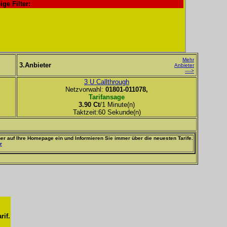
ige Filter:
Mehr
3.Anbieter
Anbieter
---->
3 U Callthrough
Netzvorwahl:
01801-011078,
Tarifansage
3.90 Ct
/1 Minute(n)
Taktzeit:60 Sekunde(n)
er auf Ihre Homepage ein und Informieren Sie immer über die neuesten Tarife.
r
rif.