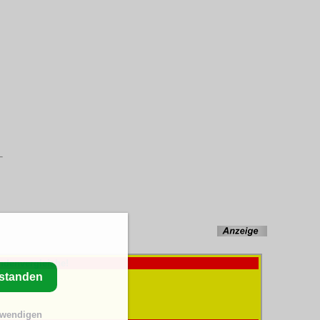
ndenvergleiche!
rstanden
twendigen