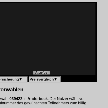
ersicherung
▼
Preisvergleich
▼
vorwahlen
orwahl
039422
in
Anderbeck
. Der Nutzer wählt vor
ufnummer des gewünschten Teilnehmers zum billig