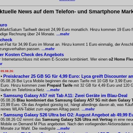
ktuelle News auf dem Telefon- und Smartphone Mark
Euro
aMarktSaturn Tarifwelt derzeit 24,99 Euro monatlich. Hinzu kommen 19 Euro f
ändige Rechnung über 24 Monate.
...mehr
scheck
-Flat für 34,99 Euro im Monat an. Hinzu kommt 1 Euro einmalig, der Anschlus
tzungsverhalten passen.
...mehr
Der Kosten Check des Angebots
r Internetanschluss mit einem E-Scooter kombiniert. Wer einen
o2 Home Fle
hr
05.08.26:
•
Preiskracher 25 GB 5G für 4,99 Euro: Lyca greift Discounter a
05.08.26 Bei Lyca Mobile beginnen die neuen Tarife mit 10 GB für 3,99 Euro
Euro. Hinzu kommen zwei
Prepaid Tarife
mit 32 GB für 4,49 Euro und 120 G
laufen im Telefónica-Netz.
...mehr
•
Samsung Galaxy A57 mit Tab A11: Zwei Geräte im Blau-Deal
05.08.26
Blau kombiniert das Samsung Galaxy A57 5G mit dem Galaxy Ta
23,99 Euro. Ob das Angebot günstig ist, hängt allerdings davon ab, was Käu
reines WLAN-Tablet zum eigenen Alltag passt.
...mehr
•
Samsung Galaxy S26 Ultra bei O2: August Angebot ab 49,99 E
05.08.26 O2 nimmt das
Samsung Galaxy S26 Ultra mit Vertrag
in eine neu
Mobile on Demand M Plus angeboten. Nach den vorliegenden Aktionsdaten st
Monate zur Wahl. Die niedrigste
...mehr