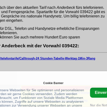
äch über den aktuellen Tarif nach
Anderbeck
fürs telefonieren.
ge und Ferngespräche. Spartarife für die Vorwahl 039422 gibt es
 Gespräche ins nationale Handynetz. Um billig telefonieren zu
ngen eingehen.
für DSL, Telefon und Handynetze erhebliche Einsparungen
lefonieren.
können Sie auch mehrere Hundert Euro sparen
ür Anderbeck mit der Vorwahl 039422:
/telefontarife/Calltrough-24 Stunden-Tabelle-Werktag-1Min-3Rang
Cookie Banner
Weitere 24-Stu
unsere Webseiten für Sie optimieren und personalisieren
Einve
Festnetz-Tarife für Wochenende/Feiertag
rden wir gerne Cookies verwenden. Zudem werden
Handy-Tarife für Werktage
braucht, um Funktionen von Soziale Media Plattformen
Handy-Tarife für Wochenende/Feiertag
u können, Zugriffe auf unsere Webseiten zu analysieren
ationen zur Verwendung unserer Webseiten an unsere
Nur die No