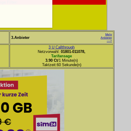
ige Filter:
Mehr
3.Anbieter
Anbieter
---->
3 U Callthrough
Netzvorwahl:
01801-011078,
Tarifansage
3.90 Ct
/1 Minute(n)
Taktzeit:60 Sekunde(n)