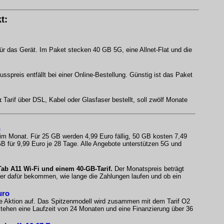
t:
ür das Gerät. Im Paket stecken 40 GB 5G, eine Allnet-Flat und die
spreis entfällt bei einer Online-Bestellung. Günstig ist das Paket
x
Tarif über DSL, Kabel oder Glasfaser bestellt, soll zwölf Monate
n
 im Monat. Für 25 GB werden 4,99 Euro fällig, 50 GB kosten 7,49
B für 9,99 Euro je 28 Tage. Alle Angebote unterstützen 5G und
b A11 Wi-Fi und einem 40-GB-Tarif.
Der Monatspreis beträgt
fer dafür bekommen, wie lange die Zahlungen laufen und ob ein
uro
e Aktion auf. Das Spitzenmodell wird zusammen mit dem Tarif O2
ehen eine Laufzeit von 24 Monaten und eine Finanzierung über 36