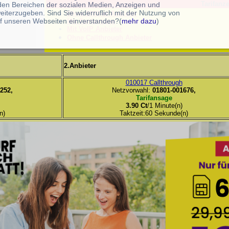
Tarifanze
 den Bereichen der sozialen Medien, Anzeigen und
eiterzugeben. Sind Sie widerruflich mit der Nutzung von
Ohne 0900-er Anbieter
f unseren Webseiten einverstanden?(
mehr dazu
)
Mit Tarifansage
Mit VoIP Anbieter
Ohne Callthrough Anbieter
2.Anbieter
010017 Callthrough
252,
Netzvorwahl:
01801-001676,
Tarifansage
3.90 Ct
/1 Minute(n)
n)
Taktzeit:60 Sekunde(n)