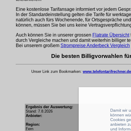
Eine kostenlose Tarifansage informiert vor jedem Gespr
In der Standardeinstellung gelten die Tarife für werkta
natürlich auch fürs Wochenende, für Ortsgespräche und
können, müssen Sie bei uns keine Vertragsverpflichtu
Auch können Sie in unserer grossen
Flatrate Übersicht
durch Vergleiche machen und damit weiterhin billiger te
Bei unserem großem
Strompreise Anderbeck Vergleich
Die besten Billigvorwahlen f
Unser Link zum Bookmarken:
www.telefontarifrechner.de
Ergebnis der Auswertung:
Damit wir 
Stand: 7.8.2026
können wü
Anbieter:
Cookies ge
anbieten z
Region:
Fern
und Inform