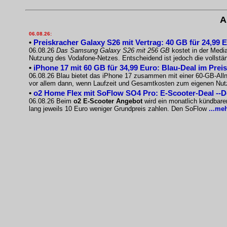
A
06.08.26:
•
Preiskracher Galaxy S26 mit Vertrag: 40 GB für 24,99 
06.08.26
Das Samsung Galaxy S26 mit 256 GB
kostet in der Medi
Nutzung des Vodafone-Netzes. Entscheidend ist jedoch die vollst
•
iPhone 17 mit 60 GB für 34,99 Euro: Blau-Deal im Prei
06.08.26 Blau bietet das iPhone 17 zusammen mit einer 60-GB-Allnet
vor allem dann, wenn Laufzeit und Gesamtkosten zum eigenen Nu
•
o2 Home Flex mit SoFlow SO4 Pro: E-Scooter-Deal --
06.08.26 Beim
o2 E-Scooter Angebot
wird ein monatlich kündbare
lang jeweils 10 Euro weniger Grundpreis zahlen. Den SoFlow
...me