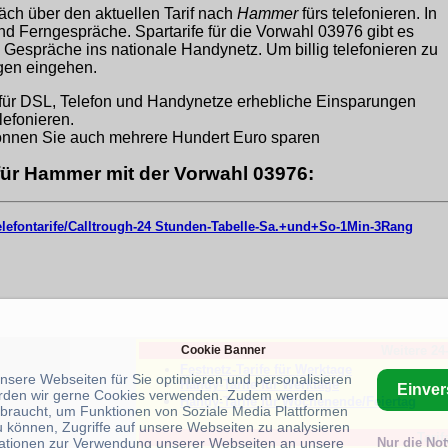
äch über den aktuellen Tarif nach
Hammer
fürs telefonieren. In
und Ferngespräche. Spartarife für die Vorwahl 03976 gibt es
 Gespräche ins nationale Handynetz. Um billig telefonieren zu
ngen eingehen.
für DSL, Telefon und Handynetze erhebliche Einsparungen
lefonieren.
nnen Sie auch mehrere Hundert Euro sparen
 für Hammer mit der Vorwahl 03976:
telefontarife/Calltrough-24 Stunden-Tabelle-Sa.+und+So-1Min-3Rang
Cookie Banner
Weitere 24
Festnetz-Tarife für Werktage
unsere Webseiten für Sie optimieren und personalisieren
Handy-Tarife für Werktage
Einve
rden wir gerne Cookies verwenden. Zudem werden
Handy-Tarife für Wochenende/Feiertag
braucht, um Funktionen von Soziale Media Plattformen
u können, Zugriffe auf unsere Webseiten zu analysieren
Tarif
ationen zur Verwendung unserer Webseiten an unsere
Nur die No