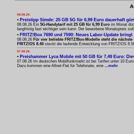
A
08.08.26:
•
Preistipp Simde: 25 GB 5G für 6,99 Euro dauerhaft gün
08.08.26 Ein
5G-Handytarif mit 25 GB für 6,99 Euro
im Monat dürf
langfristig fast wichtiger sein kann: Der beworbene Monatspreis sol
•
FRITZ!Box 7690 und 7590: Neues Labor-Update bringt
08.08.26
Für vier beliebte FRITZ!Box-Modelle steht die nächste 
FRITZ!OS 8.40
steckt die laufende Entwicklung von FRITZ!OS 8.50.
07.08.26:
•
Preishammer Lyca Mobile mit 50 GB für 7,49 Euro: Diese
07.08.26 Im deutschen Mobilfunkmarkt ist bei Tarifen unter 10 Eur
Dazu kommen eine Allnet-Flat für Telefonate, eine
...mehr