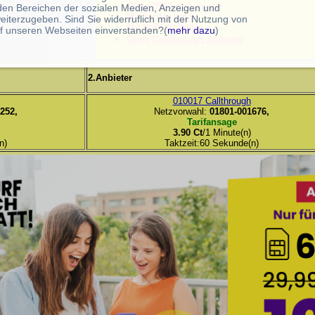
Ohne 0900-er Anbieter
 den Bereichen der sozialen Medien, Anzeigen und
Mit Tarifansage
eiterzugeben. Sind Sie widerruflich mit der Nutzung von
Mit VoIP Anbieter
f unseren Webseiten einverstanden?(
mehr dazu
)
Ohne Callthrough Anbieter
2.Anbieter
010017 Callthrough
252,
Netzvorwahl:
01801-001676,
Tarifansage
3.90 Ct
/1 Minute(n)
n)
Taktzeit:60 Sekunde(n)