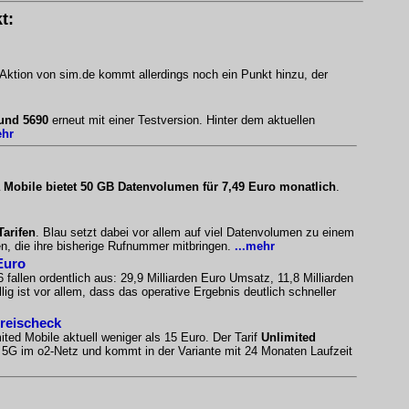
t:
 Aktion von sim.de kommt allerdings noch ein Punkt hinzu, der
 und 5690
erneut mit einer Testversion. Hinter dem aktuellen
ehr
 Mobile bietet 50 GB Datenvolumen für 7,49 Euro monatlich
.
Tarifen
. Blau setzt dabei vor allem auf viel Datenvolumen zu einem
n, die ihre bisherige Rufnummer mitbringen.
...mehr
Euro
 fallen ordentlich aus: 29,9 Milliarden Euro Umsatz, 11,8 Milliarden
ig ist vor allem, dass das operative Ergebnis deutlich schneller
Preischeck
ited Mobile aktuell weniger als 15 Euro. Der Tarif
Unlimited
es 5G im o2-Netz und kommt in der Variante mit 24 Monaten Laufzeit