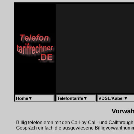
Home
▼
Telefontarife
▼
VDSL/Kabel
▼
Vorwah
Billig telefonieren mit den Call-by-Call- und Callthrou
Gespräch einfach die ausgewiesene Billigvorwahlnumme