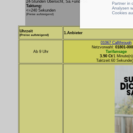
24-Stunden Übersicht, Sa.+und+So
Partner in
Taktung:
Analysen w
<=240 Sekunden
Cookies au
(Preise aufsteigend)
Uhrzeit
1.Anbieter
(Preise aufsteigend)
01067 Callthrough
Netzvorwahl:
01801-000
Ab 9 Uhr
Tarifansage
3.90 Ct
/1 Minute(n)
Taktzeit:60 Sekunde(