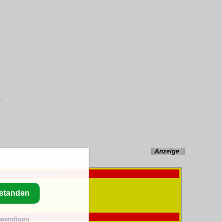
-Stundenvergleiche!
rstanden
anzeige Filter:
twendigen