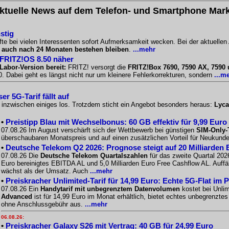
ktuelle News auf dem Telefon- und Smartphone Mark
stig
te bei vielen Interessenten sofort Aufmerksamkeit wecken. Bei der aktuellen
l
auch nach 24 Monaten bestehen bleiben
.
...mehr
 FRITZ!OS 8.50 näher
Labor-Version bereit:
FRITZ! versorgt die
FRITZ!Box 7690, 7590 AX, 7590
 Dabei geht es längst nicht nur um kleinere Fehlerkorrekturen, sondern
...m
r 5G-Tarif fällt auf
o inzwischen einiges los. Trotzdem sticht ein Angebot besonders heraus:
Lyca
•
Preistipp Blau mit Wechselbonus: 60 GB effektiv für 9,99 Euro
07.08.26 Im August verschärft sich der Wettbewerb bei günstigen
SIM-Only-
überschaubaren Monatspreis und auf einen zusätzlichen Vorteil für Neukunde
•
Deutsche Telekom Q2 2026: Prognose steigt auf 20 Milliarden 
07.08.26 Die
Deutsche Telekom Quartalszahlen
für das zweite Quartal 2026
Euro bereinigtes EBITDA AL und 5,0 Milliarden Euro Free Cashflow AL. Auffäll
wächst als der Umsatz. Auch
...mehr
•
Preiskracher Unlimited-Tarif für 14,99 Euro: Echte 5G-Flat im 
07.08.26 Ein
Handytarif mit unbegrenztem Datenvolumen
kostet bei Unlim
Advanced
ist für 14,99 Euro im Monat erhältlich, bietet echtes unbegrenzt
ohne Anschlussgebühr aus.
...mehr
06.08.26:
•
Preiskracher Galaxy S26 mit Vertrag: 40 GB für 24,99 Euro