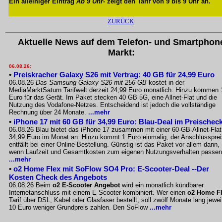
Ein alleiniger Eintrag
Ab 9 Uhr
- zeigt den Tarif von 9 bis 9 Uhr an.
ZURÜCK
Aktuelle News auf dem Telefon- und Smartphon
Markt:
06.08.26:
•
Preiskracher Galaxy S26 mit Vertrag: 40 GB für 24,99 Euro
06.08.26
Das Samsung Galaxy S26 mit 256 GB
kostet in der
MediaMarktSaturn Tarifwelt derzeit 24,99 Euro monatlich. Hinzu kommen 
Euro für das Gerät. Im Paket stecken 40 GB 5G, eine Allnet-Flat und die
Nutzung des Vodafone-Netzes. Entscheidend ist jedoch die vollständige
Rechnung über 24 Monate.
...mehr
•
iPhone 17 mit 60 GB für 34,99 Euro: Blau-Deal im Preischec
06.08.26 Blau bietet das iPhone 17 zusammen mit einer 60-GB-Allnet-Flat
34,99 Euro im Monat an. Hinzu kommt 1 Euro einmalig, der Anschlussprei
entfällt bei einer Online-Bestellung. Günstig ist das Paket vor allem dann,
wenn Laufzeit und Gesamtkosten zum eigenen Nutzungsverhalten passen
...mehr
•
o2 Home Flex mit SoFlow SO4 Pro: E-Scooter-Deal --Der
Kosten Check des Angebots
06.08.26 Beim
o2 E-Scooter Angebot
wird ein monatlich kündbarer
Internetanschluss mit einem E-Scooter kombiniert. Wer einen
o2 Home F
Tarif über DSL, Kabel oder Glasfaser bestellt, soll zwölf Monate lang jewei
10 Euro weniger Grundpreis zahlen. Den SoFlow
...mehr