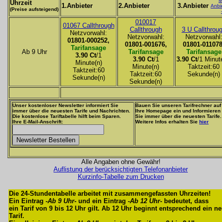
M
Uhrzeit
1.Anbieter
2.Anbieter
3.Anbieter
Anbi
(Preise aufsteigend)
010017
01067 Callthrough
Callthrough
3 U Callthrou
Netzvorwahl:
Netzvorwahl:
Netzvorwahl
01801-000252,
01801-001676,
01801-011078
Tarifansage
Ab 9 Uhr
Tarifansage
Tarifansage
3.90 Ct
/1
3.90 Ct
/1
3.90 Ct
/1 Minut
Minute(n)
Minute(n)
Taktzeit:60
Taktzeit:60
Taktzeit:60
Sekunde(n)
Sekunde(n)
Sekunde(n)
Unser kostenloser Newsletter informiert Sie
Bauen Sie unseren Tarifrechner auf
immer über die neuesten Tarife und Nachrichten.
Ihre Homepage ein und Informieren
Die kostenlose Tariftabelle hilft beim Sparen.
Sie immer über die neuesten Tarife.
Ihre E-Mail-Anschrift:
Weitere Infos erhalten Sie
hier
Alle Angaben ohne Gewähr!
Auflistung der berücksichtigten Telefonanbieter
Kurzinfo-Tabelle zum Drucken
Die 24-Stundentabelle arbeitet mit zusammengefassten Uhrzeiten!
Ein Eintrag -
Ab 9 Uhr
- und ein Eintrag -
Ab 12 Uhr
- bedeutet, dass
ein Tarif von 9 bis 12 Uhr gilt. Ab 12 Uhr beginnt entsprechend ein n
Tarif.