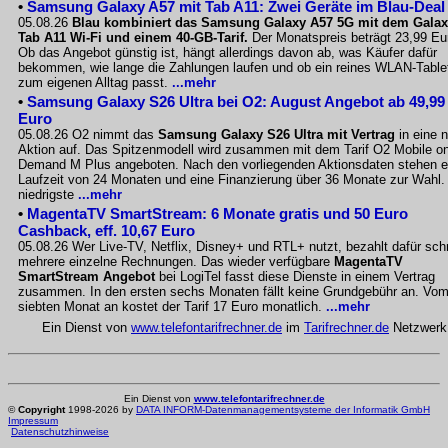
•
Samsung Galaxy A57 mit Tab A11: Zwei Geräte im Blau-Deal
05.08.26
Blau kombiniert das Samsung Galaxy A57 5G mit dem Gala
Tab A11 Wi-Fi und einem 40-GB-Tarif.
Der Monatspreis beträgt 23,99 Eu
Ob das Angebot günstig ist, hängt allerdings davon ab, was Käufer dafür
bekommen, wie lange die Zahlungen laufen und ob ein reines WLAN-Table
zum eigenen Alltag passt.
...mehr
•
Samsung Galaxy S26 Ultra bei O2: August Angebot ab 49,99
Euro
05.08.26 O2 nimmt das
Samsung Galaxy S26 Ultra mit Vertrag
in eine 
Aktion auf. Das Spitzenmodell wird zusammen mit dem Tarif O2 Mobile o
Demand M Plus angeboten. Nach den vorliegenden Aktionsdaten stehen e
Laufzeit von 24 Monaten und eine Finanzierung über 36 Monate zur Wahl.
niedrigste
...mehr
•
MagentaTV SmartStream: 6 Monate gratis und 50 Euro
Cashback, eff. 10,67 Euro
05.08.26 Wer Live-TV, Netflix, Disney+ und RTL+ nutzt, bezahlt dafür sch
mehrere einzelne Rechnungen. Das wieder verfügbare
MagentaTV
SmartStream Angebot
bei LogiTel fasst diese Dienste in einem Vertrag
zusammen. In den ersten sechs Monaten fällt keine Grundgebühr an. Vo
siebten Monat an kostet der Tarif 17 Euro monatlich.
...mehr
Ein Dienst von
www.telefontarifrechner.de
im
Tarifrechner.de
Netzwerk
Ein Dienst von
www.telefontarifrechner.de
©
Copyright
1998-2026 by
DATA INFORM-Datenmanagementsysteme der Informatik GmbH
Impressum
Datenschutzhinweise