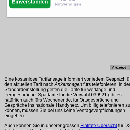
Einverstanden
Notwendigen
Eine kostenlose Tarifansage informiert vor jedem Gespräch ü
den aktuellen Tarif nach
Ankershagen
fürs telefonieren. In de
Standardeinstellung gelten die Tarife für werktage und
Ferngespräche. Spartarife für die Vorwahl 039921 gibt es
natürlich auch fürs Wochenende, für Ortsgespräche und
Gespräche ins nationale Handynetz. Um billig telefonieren z
können, müssen Sie bei uns keine Vertragsverpflichtungen
eingehen.
Auch können Sie in unserer grossen
Flatrate Übersicht
für D