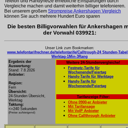
Telefon und Handynetze erhebliche Einsparungen durch
Vergleiche machen und damit weiterhin billiger telefonieren.
Bei unserem großem
Strompreise Ankershagen Vergleich
können Sie auch mehrere Hundert Euro sparen
Die besten Billigvorwahlen für Ankershagen m
der Vorwahl 039921:
Unser Link zum Bookmarken:
www.telefontarifrechner.de/telefontarife/Calltrough-24 Stunden-Tabel
Werktag-1Min-3Rang
Ergebnis der
Weitere 24-Stundenvergleiche!
Auswertung:
Festnetz-Tarife für
Stand: 7.8.2026
Wochenende/Feiertag
Anbieter:
Handy-Tarife für Werktage
Handy-Tarife für
Region:
Wochenende/Feiertag
Fern
Übersicht:
24-Stunden Übersicht,
Tarifanzeige Filter:
Werktag
Ohne 0900-er Anbieter
Taktung:
Mit Tarifansage
<=240 Sekunden
Mit VoIP Anbieter
(Preise aufsteigend)
Ohne Callthrough Anbieter