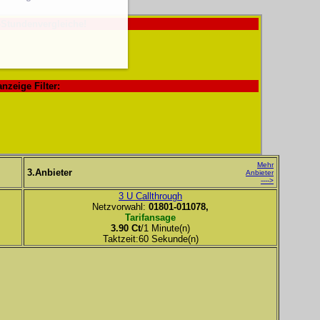
-Stundenvergleiche!
anzeige Filter:
Mehr
3.Anbieter
Anbieter
---->
3 U Callthrough
Netzvorwahl:
01801-011078,
Tarifansage
3.90 Ct
/1 Minute(n)
Taktzeit:60 Sekunde(n)