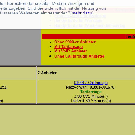
 den Bereichen der sozialen Medien, Anzeigen und
eiterzugeben. Sind Sie widerruflich mit der Nutzung von
Weitere 24
f unseren Webseiten einverstanden?(
mehr dazu
)
Festnetz-Tarife für Werktage
Handy-Tarife für Werktage
Handy-Tarife für Wochenende/Feiertag
Tarif
Ohne 0900-er Anbieter
Mit Tarifansage
Mit VoIP Anbieter
Ohne Callthrough Anbieter
2.Anbieter
010017 Callthrough
252,
Netzvorwahl:
01801-001676,
Tarifansage
3.90 Ct
/1 Minute(n)
n)
Taktzeit:60 Sekunde(n)