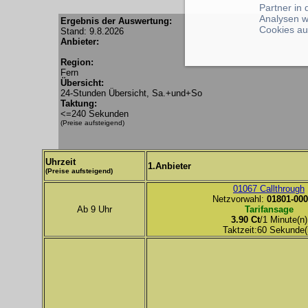
Partner in
Analysen w
Ergebnis der Auswertung:
Cookies au
Stand: 9.8.2026
Anbieter:
Region:
Fern
Übersicht:
24-Stunden Übersicht, Sa.+und+So
Taktung:
<=240 Sekunden
(Preise aufsteigend)
Uhrzeit
1.Anbieter
(Preise aufsteigend)
01067 Callthrough
Netzvorwahl:
01801-000
Ab 9 Uhr
Tarifansage
3.90 Ct
/1 Minute(n)
Taktzeit:60 Sekunde(