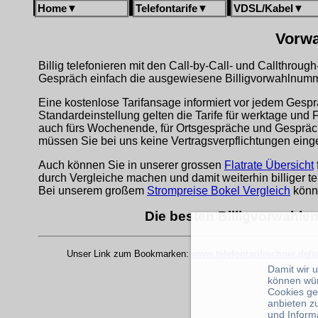
Home
▼
Telefontarife
▼
VDSL/Kabel
▼
Vorwa
Billig telefonieren mit den Call-by-Call- und Callthrou
Gespräch einfach die ausgewiesene Billigvorwahlnumme
Eine kostenlose Tarifansage informiert vor jedem Gespr
Standardeinstellung gelten die Tarife für werktage und 
auch fürs Wochenende, für Ortsgespräche und Gespräche
müssen Sie bei uns keine Vertragsverpflichtungen eing
Auch können Sie in unserer grossen
Flatrate Übersicht
durch Vergleiche machen und damit weiterhin billiger te
Bei unserem großem
Strompreise Bokel Vergleich
könn
Die besten Billigvorwahlen
Unser Link zum Bookmarken:
www.telefontarifrechner.de/
Damit wir 
können wü
Cookies ge
anbieten z
und Inform