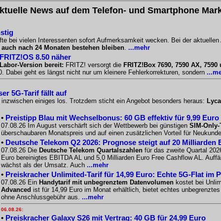
ktuelle News auf dem Telefon- und Smartphone Mark
stig
te bei vielen Interessenten sofort Aufmerksamkeit wecken. Bei der aktuellen
l
auch nach 24 Monaten bestehen bleiben
.
...mehr
 FRITZ!OS 8.50 näher
Labor-Version bereit:
FRITZ! versorgt die
FRITZ!Box 7690, 7590 AX, 7590
 Dabei geht es längst nicht nur um kleinere Fehlerkorrekturen, sondern
...m
r 5G-Tarif fällt auf
o inzwischen einiges los. Trotzdem sticht ein Angebot besonders heraus:
Lyca
•
Preistipp Blau mit Wechselbonus: 60 GB effektiv für 9,99 Euro
07.08.26 Im August verschärft sich der Wettbewerb bei günstigen
SIM-Only-
überschaubaren Monatspreis und auf einen zusätzlichen Vorteil für Neukunde
•
Deutsche Telekom Q2 2026: Prognose steigt auf 20 Milliarden 
07.08.26 Die
Deutsche Telekom Quartalszahlen
für das zweite Quartal 2026
Euro bereinigtes EBITDA AL und 5,0 Milliarden Euro Free Cashflow AL. Auffäll
wächst als der Umsatz. Auch
...mehr
•
Preiskracher Unlimited-Tarif für 14,99 Euro: Echte 5G-Flat im 
07.08.26 Ein
Handytarif mit unbegrenztem Datenvolumen
kostet bei Unlim
Advanced
ist für 14,99 Euro im Monat erhältlich, bietet echtes unbegrenzt
ohne Anschlussgebühr aus.
...mehr
06.08.26:
•
Preiskracher Galaxy S26 mit Vertrag: 40 GB für 24,99 Euro