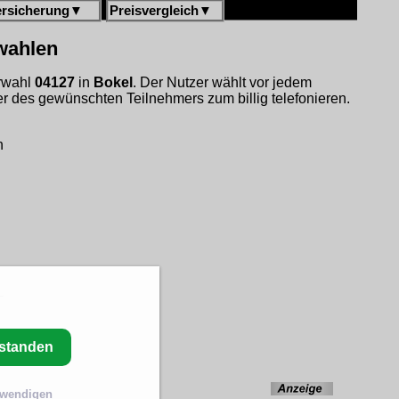
ersicherung
▼
Preisvergleich
▼
rwahlen
orwahl
04127
in
Bokel
. Der Nutzer wählt vor jedem
 des gewünschten Teilnehmers zum billig telefonieren.
h
rstanden
twendigen