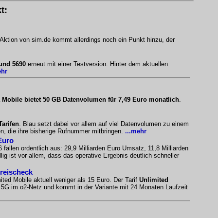
t:
 Aktion von sim.de kommt allerdings noch ein Punkt hinzu, der
 und 5690
erneut mit einer Testversion. Hinter dem aktuellen
ehr
 Mobile bietet 50 GB Datenvolumen für 7,49 Euro monatlich
.
Tarifen
. Blau setzt dabei vor allem auf viel Datenvolumen zu einem
n, die ihre bisherige Rufnummer mitbringen.
...mehr
Euro
 fallen ordentlich aus: 29,9 Milliarden Euro Umsatz, 11,8 Milliarden
ig ist vor allem, dass das operative Ergebnis deutlich schneller
Preischeck
ited Mobile aktuell weniger als 15 Euro. Der Tarif
Unlimited
es 5G im o2-Netz und kommt in der Variante mit 24 Monaten Laufzeit