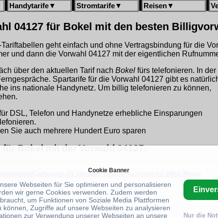
Handytarife
▼
Stromtarife
▼
Reisen
▼
V
hl 04127 für Bokel mit den besten Billigvo
gh-Tariftabellen geht einfach und ohne Vertragsbindung für die V
r und dann die Vorwahl 04127 mit der eigentlichen Rufnummer
äch über den aktuellen Tarif nach
Bokel
fürs telefonieren. In der
Ferngespräche. Spartarife für die Vorwahl 04127 gibt es natürlic
 ins nationale Handynetz. Um billig telefonieren zu können,
ehen.
für DSL, Telefon und Handynetze erhebliche Einsparungen
lefonieren.
en Sie auch mehrere Hundert Euro sparen
 für Bokel mit der Vorwahl 04127:
Cookie Banner
telefontarife/Calltrough-24 Stunden-Tabelle-Sa.+und+So-1Min-3Rang
unsere Webseiten für Sie optimieren und personalisieren
Einve
rden wir gerne Cookies verwenden. Zudem werden
braucht, um Funktionen von Soziale Media Plattformen
u können, Zugriffe auf unsere Webseiten zu analysieren
ationen zur Verwendung unserer Webseiten an unsere
Nur die No