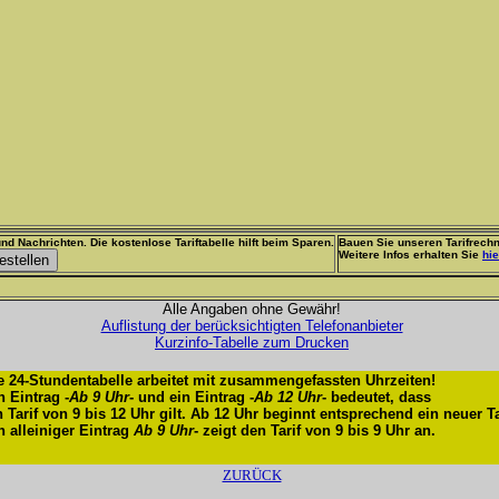
nd Nachrichten. Die kostenlose Tariftabelle hilft beim Sparen.
Bauen Sie unseren Tarifrechn
Weitere Infos erhalten Sie
hie
Alle Angaben ohne Gewähr!
Auflistung der berücksichtigten Telefonanbieter
Kurzinfo-Tabelle zum Drucken
e 24-Stundentabelle arbeitet mit zusammengefassten Uhrzeiten!
n Eintrag -
Ab 9 Uhr
- und ein Eintrag -
Ab 12 Uhr
- bedeutet, dass
n Tarif von 9 bis 12 Uhr gilt. Ab 12 Uhr beginnt entsprechend ein neuer Ta
n alleiniger Eintrag
Ab 9 Uhr
- zeigt den Tarif von 9 bis 9 Uhr an.
ZURÜCK