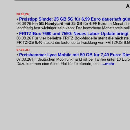
A
08.08.26:
•
Preistipp Simde: 25 GB 5G für 6,99 Euro dauerhaft gün
08.08.26 Ein
5G-Handytarif mit 25 GB für 6,99 Euro
im Monat dürf
langfristig fast wichtiger sein kann: Der beworbene Monatspreis sol
•
FRITZ!Box 7690 und 7590: Neues Labor-Update bringt
08.08.26
Für vier beliebte FRITZ!Box-Modelle steht die nächste 
FRITZ!OS 8.40
steckt die laufende Entwicklung von FRITZ!OS 8.50.
07.08.26:
•
Preishammer Lyca Mobile mit 50 GB für 7,49 Euro: Diese
07.08.26 Im deutschen Mobilfunkmarkt ist bei Tarifen unter 10 Eur
Dazu kommen eine Allnet-Flat für Telefonate, eine
...mehr