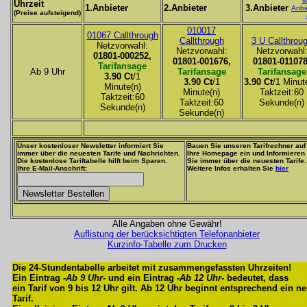
M
Uhrzeit
1.Anbieter
2.Anbieter
3.Anbieter
Anbi
(Preise aufsteigend)
010017
01067 Callthrough
Callthrough
3 U Callthrou
Netzvorwahl:
Netzvorwahl:
Netzvorwahl
01801-000252,
01801-001676,
01801-011078
Tarifansage
Ab 9 Uhr
Tarifansage
Tarifansage
3.90 Ct
/1
3.90 Ct
/1
3.90 Ct
/1 Minut
Minute(n)
Minute(n)
Taktzeit:60
Taktzeit:60
Taktzeit:60
Sekunde(n)
Sekunde(n)
Sekunde(n)
Unser kostenloser Newsletter informiert Sie
Bauen Sie unseren Tarifrechner auf
immer über die neuesten Tarife und Nachrichten.
Ihre Homepage ein und Informieren
Die kostenlose Tariftabelle hilft beim Sparen.
Sie immer über die neuesten Tarife.
Ihre E-Mail-Anschrift:
Weitere Infos erhalten Sie
hier
Alle Angaben ohne Gewähr!
Auflistung der berücksichtigten Telefonanbieter
Kurzinfo-Tabelle zum Drucken
Die 24-Stundentabelle arbeitet mit zusammengefassten Uhrzeiten!
Ein Eintrag -
Ab 9 Uhr
- und ein Eintrag -
Ab 12 Uhr
- bedeutet, dass
ein Tarif von 9 bis 12 Uhr gilt. Ab 12 Uhr beginnt entsprechend ein n
Tarif.