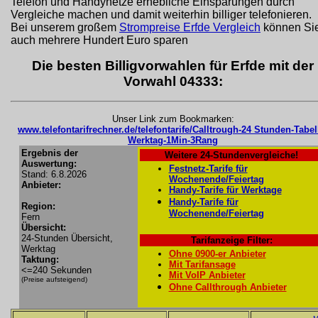
Telefon und Handynetze erhebliche Einsparungen durch
Vergleiche machen und damit weiterhin billiger telefonieren.
Bei unserem großem
Strompreise Erfde Vergleich
können Si
auch mehrere Hundert Euro sparen
Die besten Billigvorwahlen für Erfde mit der
Vorwahl 04333:
Unser Link zum Bookmarken:
www.telefontarifrechner.de/telefontarife/Calltrough-24 Stunden-Tabel
Werktag-1Min-3Rang
Ergebnis der
Weitere 24-Stundenvergleiche!
Auswertung:
Festnetz-Tarife für
Stand: 6.8.2026
Wochenende/Feiertag
Anbieter:
Handy-Tarife für Werktage
Handy-Tarife für
Region:
Wochenende/Feiertag
Fern
Übersicht:
24-Stunden Übersicht,
Tarifanzeige Filter:
Werktag
Ohne 0900-er Anbieter
Taktung:
Mit Tarifansage
<=240 Sekunden
Mit VoIP Anbieter
(Preise aufsteigend)
Ohne Callthrough Anbieter