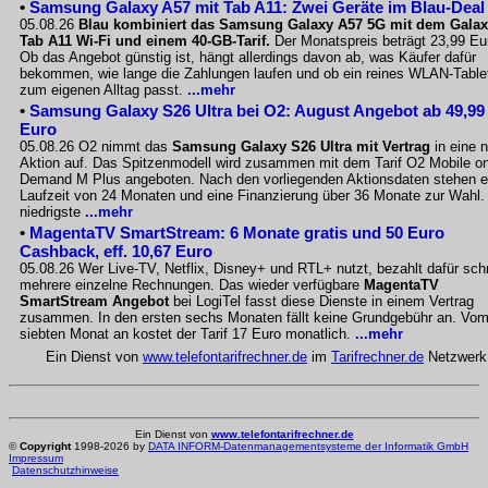
•
Samsung Galaxy A57 mit Tab A11: Zwei Geräte im Blau-Deal
05.08.26
Blau kombiniert das Samsung Galaxy A57 5G mit dem Gala
Tab A11 Wi-Fi und einem 40-GB-Tarif.
Der Monatspreis beträgt 23,99 Eu
Ob das Angebot günstig ist, hängt allerdings davon ab, was Käufer dafür
bekommen, wie lange die Zahlungen laufen und ob ein reines WLAN-Table
zum eigenen Alltag passt.
...mehr
•
Samsung Galaxy S26 Ultra bei O2: August Angebot ab 49,99
Euro
05.08.26 O2 nimmt das
Samsung Galaxy S26 Ultra mit Vertrag
in eine 
Aktion auf. Das Spitzenmodell wird zusammen mit dem Tarif O2 Mobile o
Demand M Plus angeboten. Nach den vorliegenden Aktionsdaten stehen e
Laufzeit von 24 Monaten und eine Finanzierung über 36 Monate zur Wahl.
niedrigste
...mehr
•
MagentaTV SmartStream: 6 Monate gratis und 50 Euro
Cashback, eff. 10,67 Euro
05.08.26 Wer Live-TV, Netflix, Disney+ und RTL+ nutzt, bezahlt dafür sch
mehrere einzelne Rechnungen. Das wieder verfügbare
MagentaTV
SmartStream Angebot
bei LogiTel fasst diese Dienste in einem Vertrag
zusammen. In den ersten sechs Monaten fällt keine Grundgebühr an. Vo
siebten Monat an kostet der Tarif 17 Euro monatlich.
...mehr
Ein Dienst von
www.telefontarifrechner.de
im
Tarifrechner.de
Netzwerk
Ein Dienst von
www.telefontarifrechner.de
©
Copyright
1998-2026 by
DATA INFORM-Datenmanagementsysteme der Informatik GmbH
Impressum
Datenschutzhinweise