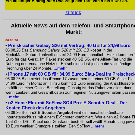
Ein alleiniger Eintrag
Ab 9 Uhr
- zeigt den Tarif von 9 bis 9 Uhr an.
ZURÜCK
Aktuelle News auf dem Telefon- und Smartphon
Markt:
06.08.26:
•
Preiskracher Galaxy S26 mit Vertrag: 40 GB für 24,99 Euro
06.08.26
Das Samsung Galaxy S26 mit 256 GB
kostet in der
MediaMarktSaturn Tarifwelt derzeit 24,99 Euro monatlich. Hinzu kommen 
Euro für das Gerät. Im Paket stecken 40 GB 5G, eine Allnet-Flat und die
Nutzung des Vodafone-Netzes. Entscheidend ist jedoch die vollständige
Rechnung über 24 Monate.
...mehr
•
iPhone 17 mit 60 GB für 34,99 Euro: Blau-Deal im Preischec
06.08.26 Blau bietet das iPhone 17 zusammen mit einer 60-GB-Allnet-Flat
34,99 Euro im Monat an. Hinzu kommt 1 Euro einmalig, der Anschlussprei
entfällt bei einer Online-Bestellung. Günstig ist das Paket vor allem dann,
wenn Laufzeit und Gesamtkosten zum eigenen Nutzungsverhalten passen
...mehr
•
o2 Home Flex mit SoFlow SO4 Pro: E-Scooter-Deal --Der
Kosten Check des Angebots
06.08.26 Beim
o2 E-Scooter Angebot
wird ein monatlich kündbarer
Internetanschluss mit einem E-Scooter kombiniert. Wer einen
o2 Home F
Tarif über DSL, Kabel oder Glasfaser bestellt, soll zwölf Monate lang jewei
10 Euro weniger Grundpreis zahlen. Den SoFlow
...mehr