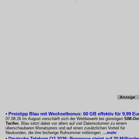
•
Preistipp Blau mit Wechselbonus: 60 GB effektiv für 9,99 Eu
07.08.26 Im August verschärft sich der Wettbewerb bei günstigen
SIM-Onl
Tarifen
. Blau setzt dabei vor allem auf viel Datenvolumen zu einem
überschaubaren Monatspreis und auf einen zusätzlichen Vorteil für
Neukunden, die ihre bisherige Rufnummer mitbringen.
...mehr
•
Deutsche Telekom Q2 2026: Prognose steigt auf 20 Milliarde