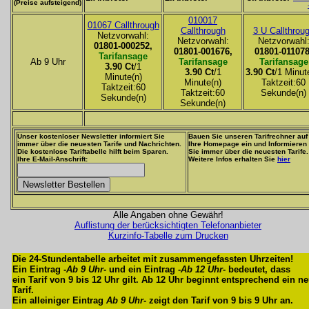
(Preise aufsteigend)
010017
01067 Callthrough
Callthrough
3 U Callthrou
Netzvorwahl:
Netzvorwahl:
Netzvorwahl
01801-000252,
01801-001676,
01801-011078
Tarifansage
Ab 9 Uhr
Tarifansage
Tarifansage
3.90 Ct
/1
3.90 Ct
/1
3.90 Ct
/1 Minut
Minute(n)
Minute(n)
Taktzeit:60
Taktzeit:60
Taktzeit:60
Sekunde(n)
Sekunde(n)
Sekunde(n)
Unser kostenloser Newsletter informiert Sie
Bauen Sie unseren Tarifrechner auf
immer über die neuesten Tarife und Nachrichten.
Ihre Homepage ein und Informieren
Die kostenlose Tariftabelle hilft beim Sparen.
Sie immer über die neuesten Tarife.
Ihre E-Mail-Anschrift:
Weitere Infos erhalten Sie
hier
Alle Angaben ohne Gewähr!
Auflistung der berücksichtigten Telefonanbieter
Kurzinfo-Tabelle zum Drucken
Die 24-Stundentabelle arbeitet mit zusammengefassten Uhrzeiten!
Ein Eintrag -
Ab 9 Uhr
- und ein Eintrag -
Ab 12 Uhr
- bedeutet, dass
ein Tarif von 9 bis 12 Uhr gilt. Ab 12 Uhr beginnt entsprechend ein n
Tarif.
Ein alleiniger Eintrag
Ab 9 Uhr
- zeigt den Tarif von 9 bis 9 Uhr an.