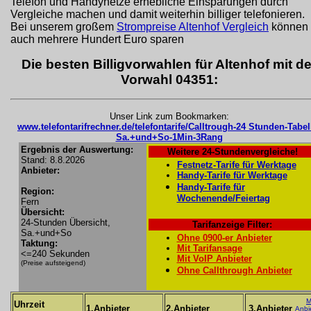
Telefon und Handynetze erhebliche Einsparungen durch
Vergleiche machen und damit weiterhin billiger telefonieren.
Bei unserem großem
Strompreise Altenhof Vergleich
können 
auch mehrere Hundert Euro sparen
Die besten Billigvorwahlen für Altenhof mit de
Vorwahl 04351:
Unser Link zum Bookmarken:
www.telefontarifrechner.de/telefontarife/Calltrough-24 Stunden-Tabel
Sa.+und+So-1Min-3Rang
Ergebnis der Auswertung:
Weitere 24-Stundenvergleiche!
Stand: 8.8.2026
Festnetz-Tarife für Werktage
Anbieter:
Handy-Tarife für Werktage
Handy-Tarife für
Region:
Wochenende/Feiertag
Fern
Übersicht:
24-Stunden Übersicht,
Tarifanzeige Filter:
Sa.+und+So
Ohne 0900-er Anbieter
Taktung:
Mit Tarifansage
<=240 Sekunden
Mit VoIP Anbieter
(Preise aufsteigend)
Ohne Callthrough Anbieter
M
Uhrzeit
1.Anbieter
2.Anbieter
3.Anbieter
Anbi