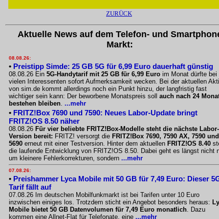
ZURÜCK
Aktuelle News auf dem Telefon- und Smartphon
Markt:
08.08.26:
•
Preistipp Simde: 25 GB 5G für 6,99 Euro dauerhaft günstig
08.08.26 Ein
5G-Handytarif mit 25 GB für 6,99 Euro
im Monat dürfte bei
vielen Interessenten sofort Aufmerksamkeit wecken. Bei der aktuellen Akt
von sim.de kommt allerdings noch ein Punkt hinzu, der langfristig fast
wichtiger sein kann: Der beworbene Monatspreis soll
auch nach 24 Mona
bestehen bleiben
.
...mehr
•
FRITZ!Box 7690 und 7590: Neues Labor-Update bringt
FRITZ!OS 8.50 näher
08.08.26
Für vier beliebte FRITZ!Box-Modelle steht die nächste Labor-
Version bereit:
FRITZ! versorgt die
FRITZ!Box 7690, 7590 AX, 7590 und
5690
erneut mit einer Testversion. Hinter dem aktuellen
FRITZ!OS 8.40
st
die laufende Entwicklung von FRITZ!OS 8.50. Dabei geht es längst nicht 
um kleinere Fehlerkorrekturen, sondern
...mehr
07.08.26:
•
Preishammer Lyca Mobile mit 50 GB für 7,49 Euro: Dieser 5
Tarif fällt auf
07.08.26 Im deutschen Mobilfunkmarkt ist bei Tarifen unter 10 Euro
inzwischen einiges los. Trotzdem sticht ein Angebot besonders heraus:
L
Mobile bietet 50 GB Datenvolumen für 7,49 Euro monatlich
. Dazu
kommen eine Allnet-Flat für Telefonate, eine
...mehr