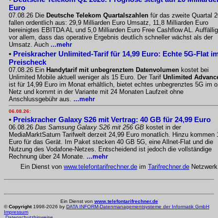
Euro
07.08.26 Die
Deutsche Telekom Quartalszahlen
für das zweite Quartal 
fallen ordentlich aus: 29,9 Milliarden Euro Umsatz, 11,8 Milliarden Euro
bereinigtes EBITDA AL und 5,0 Milliarden Euro Free Cashflow AL. Auffällig
vor allem, dass das operative Ergebnis deutlich schneller wächst als der
Umsatz. Auch
...mehr
•
Preiskracher Unlimited-Tarif für 14,99 Euro: Echte 5G-Flat i
Preischeck
07.08.26 Ein
Handytarif mit unbegrenztem Datenvolumen
kostet bei
Unlimited Mobile aktuell weniger als 15 Euro. Der Tarif
Unlimited Advanc
ist für 14,99 Euro im Monat erhältlich, bietet echtes unbegrenztes 5G im o
Netz und kommt in der Variante mit 24 Monaten Laufzeit ohne
Anschlussgebühr aus.
...mehr
06.08.26:
•
Preiskracher Galaxy S26 mit Vertrag: 40 GB für 24,99 Euro
06.08.26
Das Samsung Galaxy S26 mit 256 GB
kostet in der
MediaMarktSaturn Tarifwelt derzeit 24,99 Euro monatlich. Hinzu kommen 
Euro für das Gerät. Im Paket stecken 40 GB 5G, eine Allnet-Flat und die
Nutzung des Vodafone-Netzes. Entscheidend ist jedoch die vollständige
Rechnung über 24 Monate.
...mehr
Ein Dienst von
www.telefontarifrechner.de
im
Tarifrechner.de
Netzwerk
Ein Dienst von
www.telefontarifrechner.de
©
Copyright
1998-2026 by
DATA INFORM-Datenmanagementsysteme der Informatik GmbH
Impressum
Datenschutzhinweise